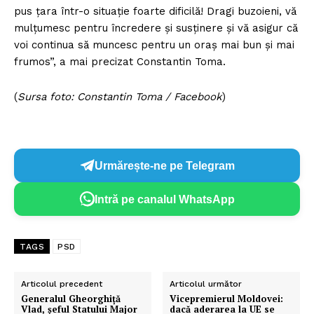
pus ţara într-o situaţie foarte dificilă! Dragi buzoieni, vă
mulţumesc pentru încredere şi susţinere şi vă asigur că
voi continua să muncesc pentru un oraş mai bun şi mai
frumos”, a mai precizat Constantin Toma.
(
Sursa foto: Constantin Toma / Facebook
)
Urmărește-ne pe Telegram
Intră pe canalul WhatsApp
TAGS
PSD
Articolul precedent
Articolul următor
Generalul Gheorghiță
Vicepremierul Moldovei:
Vlad, șeful Statului Major
dacă aderarea la UE se