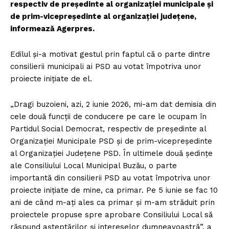
respectiv de preşedinte al organizaţiei municipale şi
de prim-vicepreşedinte al organizaţiei judeţene,
informează Agerpres.
Edilul şi-a motivat gestul prin faptul că o parte dintre
consilierii municipali ai PSD au votat împotriva unor
proiecte iniţiate de el.
„Dragi buzoieni, azi, 2 iunie 2026, mi-am dat demisia din
cele două funcţii de conducere pe care le ocupam în
Partidul Social Democrat, respectiv de preşedinte al
Organizaţiei Municipale PSD şi de prim-vicepreşedinte
al Organizaţiei Judeţene PSD. În ultimele două şedinţe
ale Consiliului Local Municipal Buzău, o parte
importantă din consilierii PSD au votat împotriva unor
proiecte iniţiate de mine, ca primar. Pe 5 iunie se fac 10
ani de când m-aţi ales ca primar şi m-am străduit prin
proiectele propuse spre aprobare Consiliului Local să
răspund aşteptărilor şi intereselor dumneavoastră”, a