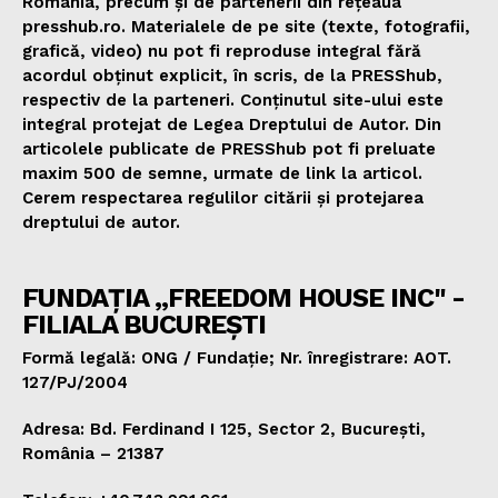
România, precum și de partenerii din rețeaua
presshub.ro. Materialele de pe site (texte, fotografii,
grafică, video) nu pot fi reproduse integral fără
acordul obținut explicit, în scris, de la PRESShub,
respectiv de la parteneri. Conținutul site-ului este
integral protejat de Legea Dreptului de Autor. Din
articolele publicate de PRESShub pot fi preluate
maxim 500 de semne, urmate de link la articol.
Cerem respectarea regulilor citării și protejarea
dreptului de autor.
FUNDAȚIA „FREEDOM HOUSE INC" -
FILIALA BUCUREȘTI
Formă legală: ONG / Fundație; Nr. înregistrare: AOT.
127/PJ/2004
Adresa: Bd. Ferdinand I 125, Sector 2, București,
România – 21387