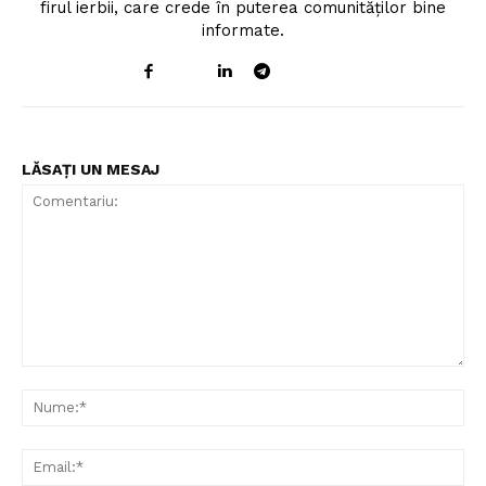
firul ierbii, care crede în puterea comunităților bine
informate.
LĂSAȚI UN MESAJ
Comentariu:
Nu
Ema