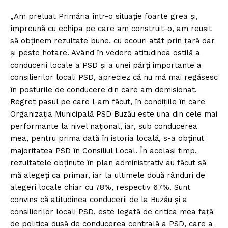
„Am preluat Primăria într-o situaţie foarte grea şi,
împreună cu echipa pe care am construit-o, am reuşit
să obţinem rezultate bune, cu ecouri atât prin ţară dar
şi peste hotare. Având în vedere atitudinea ostilă a
conducerii locale a PSD şi a unei părţi importante a
consilierilor locali PSD, apreciez că nu mă mai regăsesc
în posturile de conducere din care am demisionat.
Regret pasul pe care l-am făcut, în condiţiile în care
Organizaţia Municipală PSD Buzău este una din cele mai
performante la nivel naţional, iar, sub conducerea
mea, pentru prima dată în istoria locală, s-a obţinut
majoritatea PSD în Consiliul Local. În acelaşi timp,
rezultatele obţinute în plan administrativ au făcut să
mă alegeţi ca primar, iar la ultimele două rânduri de
alegeri locale chiar cu 78%, respectiv 67%. Sunt
convins că atitudinea conducerii de la Buzău şi a
consilierilor locali PSD, este legată de critica mea faţă
de politica dusă de conducerea centrală a PSD, care a