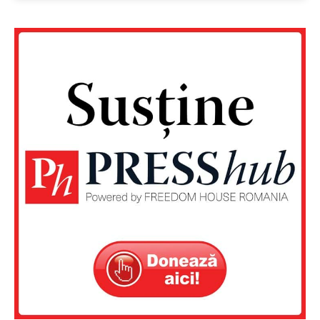
Un proiect
FREEDOM HOUSE ROMÂNIA
PRESShub
Despre noi / Echipa
Proiecte editoriale
Rețea
Contact