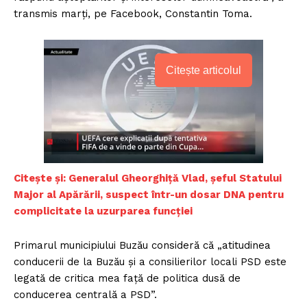
transmis marţi, pe Facebook, Constantin Toma.
Citește articolul
Citește și: Generalul Gheorghiță Vlad, șeful Statului
Major al Apărării, suspect într-un dosar DNA pentru
complicitate la uzurparea funcției
Primarul municipiului Buzău consideră că „atitudinea
conducerii de la Buzău şi a consilierilor locali PSD este
legată de critica mea faţă de politica dusă de
conducerea centrală a PSD”.