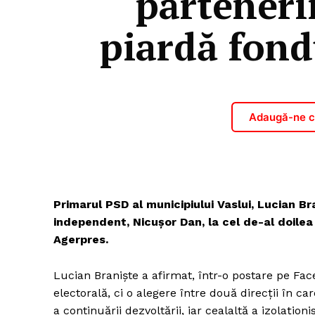
partenerii
piardă fond
Adaugă-ne ca
Primarul PSD al municipiului Vaslui, Lucian Br
independent, Nicuşor Dan, la cel de-al doilea
Agerpres.
Lucian Branişte a afirmat, într-o postare pe Fa
electorală, ci o alegere între două direcţii în c
a continuării dezvoltării, iar cealaltă a izolaţioni