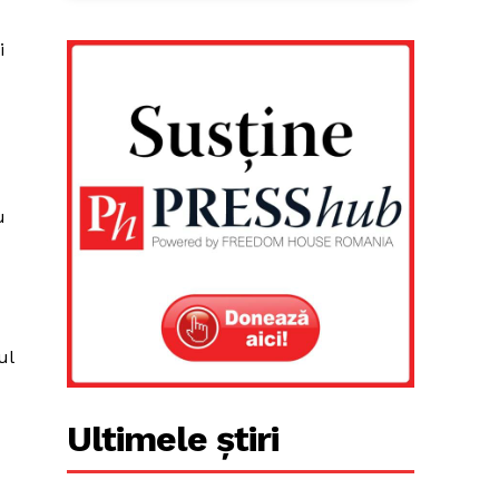
i
u
ul
Ultimele știri