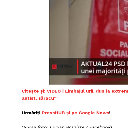
Un pro
FREEDOM
ROMÂ
Citește și: VIDEO | Limbajul urii, dus la extr
autist, săracu’”
Urmăriți
PressHUB și pe Google News
!
(
Sursa foto: Lucian Branişte / Facebook
)