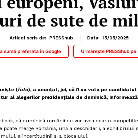
 europeni, Vaslui
uri de sute de mil
Articol scris de:
PRESShub
Data:
15/05/2025
 sursă preferată în Google
Urmărește PRESShub pe
anişte (
foto
), a anunţat, joi, că îl va vota pe candidatul
 tur al alegerilor prezidenţiale de duminică, informează
cebook, că duminică românii nu vor avea doar o competiţie
are poate merge România, una a deschiderii, a echilibrului ş
smului, a incertitudinii şi a blocajului.