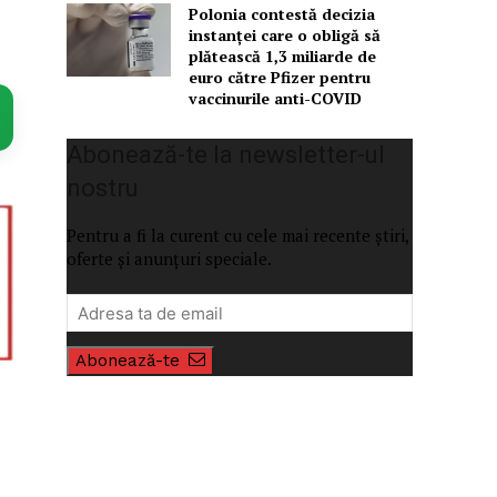
Polonia contestă decizia
instanței care o obligă să
plătească 1,3 miliarde de
euro către Pfizer pentru
vaccinurile anti-COVID
Abonează-te la newsletter-ul
nostru
Pentru a fi la curent cu cele mai recente știri,
oferte și anunțuri speciale.
Abonează-te