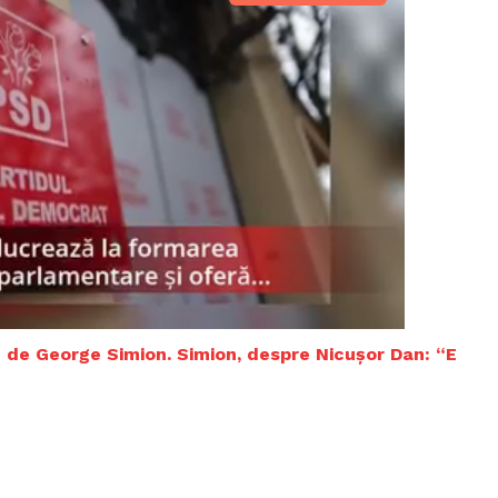
Proiecte editoriale
Rețea
Contact
iect
 HOUSE
NIA
em de George Simion. Simion, despre Nicușor Dan: “E