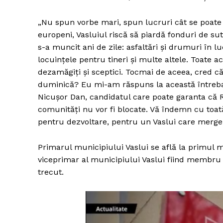
„Nu spun vorbe mari, spun lucruri cât se poate
europeni, Vasluiul riscă să piardă fonduri de su
s-a muncit ani de zile: asfaltări şi drumuri în luc
locuinţele pentru tineri şi multe altele. Toate ac
dezamăgiţi şi sceptici. Tocmai de aceea, cred c
duminică? Eu mi-am răspuns la această întrebare
Nicuşor Dan, candidatul care poate garanta că
comunităţi nu vor fi blocate. Vă îndemn cu toată 
pentru dezvoltare, pentru un Vaslui care merge 
Primarul municipiului Vaslui se află la primul m
viceprimar al municipiului Vaslui fiind membru 
trecut.