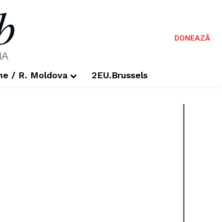
DONEAZĂ
me / R. Moldova
2EU.Brussels