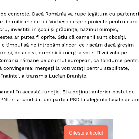
 de concrete. Dacă România va rupe legătura cu parteneri
te de milioane de lei. Vorbesc despre proiecte pentru care
ru, investiţii în şcoli şi grădiniţe, bazinul olimpic,
estea ar putea fi oprite. Ştiu că oamenii sunt obosiţi,
ă e timpul să ne întrebăm sincer: ce riscăm dacă greşim
 şi, de aceea, duminică merg la vot şi îl voi vota pe
 România rămâne pe drumul european, că fondurile pentr
convingerea: mergeţi la vot! Votaţi pentru stabilitate,
înainte”, a transmis Lucian Branişte.
andat în această funcţie. El a deţinut anterior postul de
PNL şi a candidat din partea PSD la alegerile locale de an
PRESShub
Despre noi / Echipa
Citește articolul