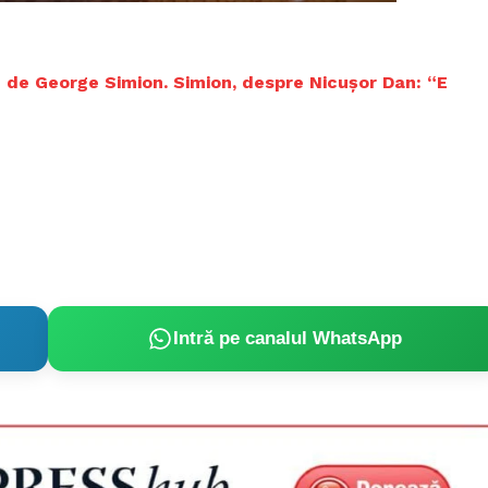
Proiecte editoriale
Rețea
Contact
em de George Simion. Simion, despre Nicușor Dan: “E
iect
 HOUSE
NIA
Intră pe canalul WhatsApp