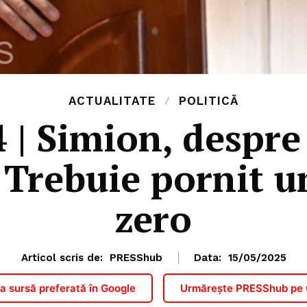
ACTUALITATE
POLITICĂ
 Simion, despre 
 Trebuie pornit
zero
Articol scris de:
PRESShub
Data:
15/05/2025
 sursă preferată în Google
Urmărește PRESShub pe