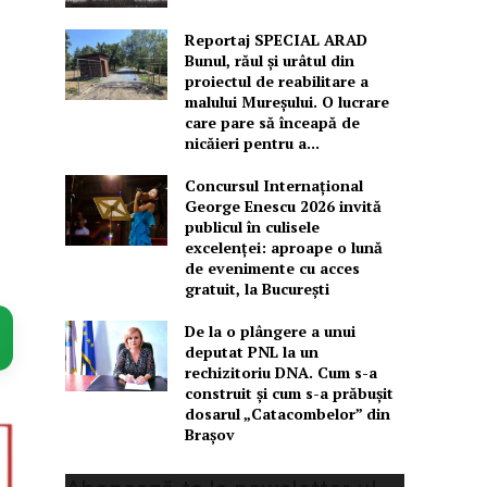
Reportaj SPECIAL ARAD
Bunul, răul și urâtul din
proiectul de reabilitare a
malului Mureșului. O lucrare
care pare să înceapă de
nicăieri pentru a...
Concursul Internațional
George Enescu 2026 invită
publicul în culisele
excelenței: aproape o lună
de evenimente cu acces
gratuit, la București
De la o plângere a unui
deputat PNL la un
rechizitoriu DNA. Cum s-a
construit și cum s-a prăbușit
dosarul „Catacombelor” din
Brașov