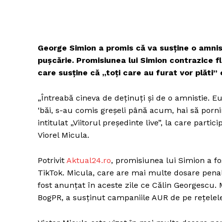
George Simion a promis că va susține o amnistie
pușcărie. Promisiunea lui Simion contrazice 
care susține că „toți care au furat vor plăti”
„Întreabă cineva de deținuți și de o amnistie. 
‘băi, s-au comis greșeli până acum, hai să porni
intitulat „Viitorul președinte live”, la care parti
Viorel Micula.
Potrivit
Aktual24.ro
, promisiunea lui Simion a fos
TikTok. Micula, care are mai multe dosare penale
fost anunțat în aceste zile ce Călin Georgescu.
BogPR, a susținut campaniile AUR de pe rețelele 