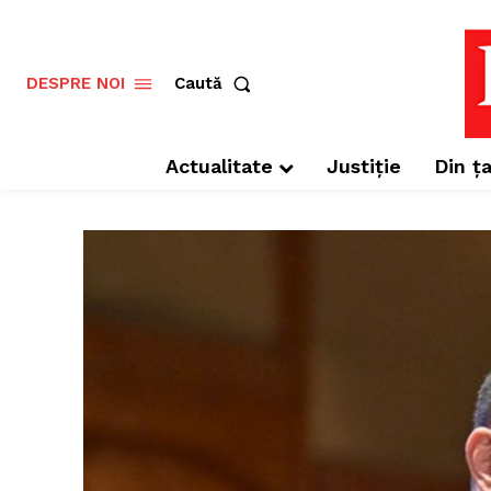
Caută
DESPRE NOI
Actualitate
Justiție
Din ța