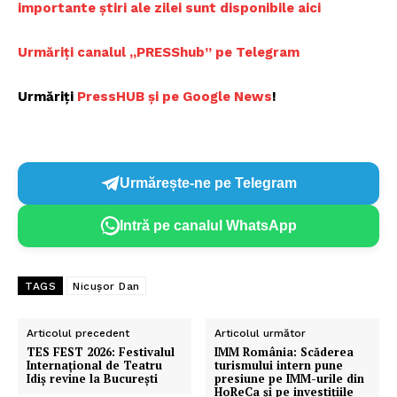
importante știri ale zilei sunt disponibile aici
Urmăriți canalul „PRESShub” pe Telegram
Urmăriți
PressHUB și pe Google News
!
Urmărește-ne pe Telegram
Intră pe canalul WhatsApp
TAGS
Nicușor Dan
Articolul precedent
Articolul următor
TES FEST 2026: Festivalul
IMM România: Scăderea
Internațional de Teatru
turismului intern pune
Idiș revine la București
presiune pe IMM-urile din
HoReCa și pe investițiile