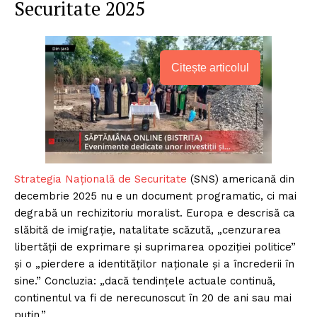
Securitate 2025
Citește articolul
Strategia Națională de Securitate
(SNS) americană din
decembrie 2025 nu e un document programatic, ci mai
degrabă un rechizitoriu moralist. Europa e descrisă ca
slăbită de imigrație, natalitate scăzută, „cenzurarea
libertății de exprimare și suprimarea opoziției politice”
și o „pierdere a identităților naționale și a încrederii în
sine.” Concluzia: „dacă tendințele actuale continuă,
continentul va fi de nerecunoscut în 20 de ani sau mai
puțin.”