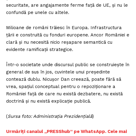
FREEDOM HOUSE ROMÂNIA
securitate, are angajamente ferme față de UE, și nu le
confundă pe unele cu altele.
Milioane de români trăiesc în Europa. Infrastructura
PRESShub
țării e construită cu fonduri europene. Ancor României e
clară și nu necesită nicio reșapare semantică cu
Despre noi / Echipa
evidente ramificații strategice.
Proiecte editoriale
Într-o societate unde discursul public se construiește în
Rețea
general de sus în jos, cuvintele unui președinte
Contact
contează dublu. Nicușor Dan creează, poate fără să
vrea, spațiul conceptual pentru o repoziționare a
României față de care nu există dezbatere, nu există
doctrină și nu există explicație publică.
(
Sursa foto: Administrația Prezidențială
)
Urmăriți canalul „PRESShub” pe WhatsApp. Cele mai