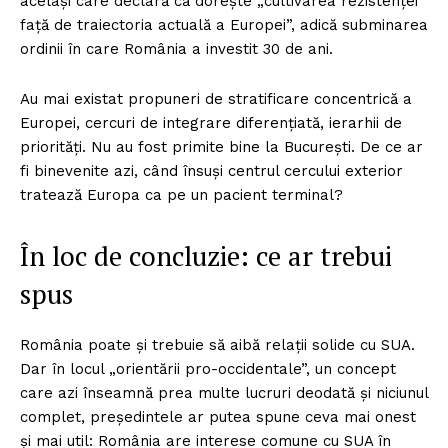
același care declară că dorește „cultivarea rezistenței
față de traiectoria actuală a Europei”, adică subminarea
ordinii în care România a investit 30 de ani.
Au mai existat propuneri de stratificare concentrică a
Europei, cercuri de integrare diferențiată, ierarhii de
priorități. Nu au fost primite bine la București. De ce ar
fi binevenite azi, când însuși centrul cercului exterior
tratează Europa ca pe un pacient terminal?
În loc de concluzie: ce ar trebui
spus
România poate și trebuie să aibă relații solide cu SUA.
Dar în locul „orientării pro-occidentale”, un concept
care azi înseamnă prea multe lucruri deodată și niciunul
complet, președintele ar putea spune ceva mai onest
Un proiect
și mai util: România are interese comune cu SUA în