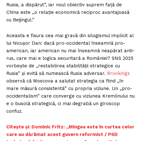
Rusia, a dispărut”, iar noul obiectiv suprem față de
China este „o relație economică reciproc avantajoasă
cu Beijingul.”
Aceasta e fisura cea mai gravă din silogismul implicit al
lui Nicușor Dan: dacă pro-occidental înseamnă pro-
american, iar american nu mai înseamnă neapărat anti-
rus, care mai e logica securitară a României? SNS 2025
vorbește de „restabilirea stabilității strategice cu
Rusia” și evită să numească Rusia adversar.
Brookings
observă că Moscova a salutat strategia ca fiind „în
mare măsură consistentă” cu propria viziune. Un „pro-
occidentalism” care converge cu viziunea Kremlinului nu
e o busolă strategică, ci mai degrabă un giroscop
confuz.
Citește și: Dominic Fritz: „Mingea este în curtea celor
care au dărâmat acest guvern reformist / PSD