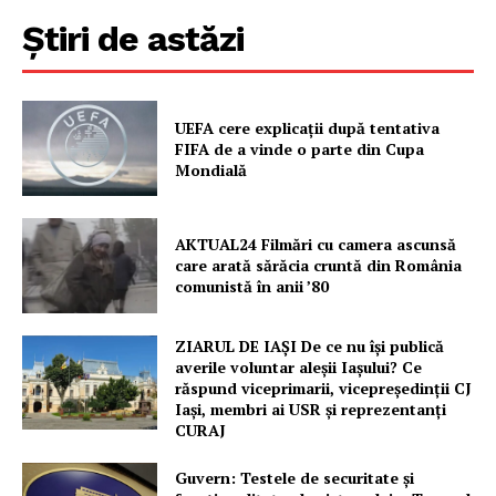
Știri de astăzi
UEFA cere explicații după tentativa
FIFA de a vinde o parte din Cupa
Mondială
AKTUAL24 Filmări cu camera ascunsă
care arată sărăcia cruntă din România
comunistă în anii ’80
ZIARUL DE IAȘI De ce nu își publică
averile voluntar aleșii Iașului? Ce
răspund viceprimarii, vicepreședinții CJ
Iași, membri ai USR și reprezentanți
CURAJ
Guvern: Testele de securitate și