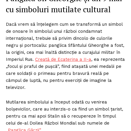
cu simboluri mutilate cultural
Dacă vrem să înțelegem cum se transformă un simbol
de onoare în simbolul unui război condamnat
internațional, trebuie să privim dincolo de culorile
negru și portocaliu: panglica Sfântului Gheorghe a fost,
la origini, cea mai înaltă distincție a curajului militar în
Imperiul Rus.
Creată de Ecaterina a II-a
, ea reprezenta
„focul și praful de pușcă”, fiind atașată unei medalii pe
care soldații o primeau pentru bravură reală pe
câmpul de luptă, nu pentru exerciții de imagine la
televizor.
Mutilarea simbolului a început odată cu venirea
bolșevicilor, care au interzis-o ca fiind un simbol țarist,
pentru ca mai apoi Stalin să o recupereze în timpul
celui de-al Doilea Război Mondial sub numele de
„Panglica Gărzii”
.