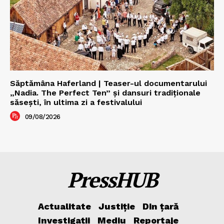
Săptămâna Haferland | Teaser-ul documentarului
„Nadia. The Perfect Ten” şi dansuri tradiţionale
săseşti, în ultima zi a festivalului
09/08/2026
PressHUB
Actualitate
Justiție
Din țară
Investigații
Mediu
Reportaje