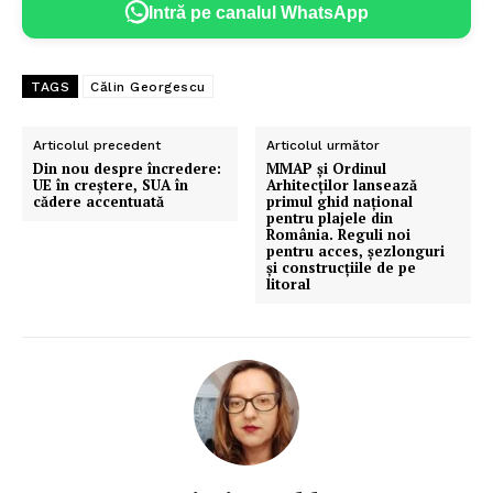
Intră pe canalul WhatsApp
TAGS
Călin Georgescu
Articolul precedent
Articolul următor
Din nou despre încredere:
MMAP și Ordinul
UE în creștere, SUA în
Arhitecților lansează
cădere accentuată
primul ghid național
pentru plajele din
România. Reguli noi
pentru acces, șezlonguri
și construcțiile de pe
litoral
Un proiect
FREEDOM HOUSE ROMÂNIA