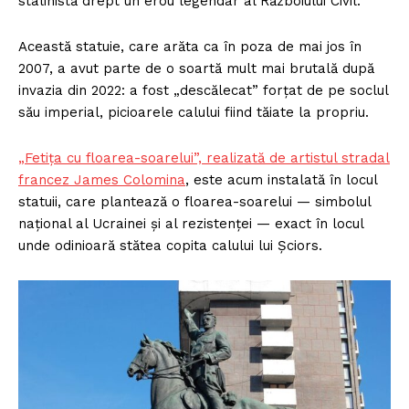
stalinistă drept un erou legendar al Războiului Civil.
Această statuie, care arăta ca în poza de mai jos în
2007, a avut parte de o soartă mult mai brutală după
invazia din 2022: a fost „descălecat” forțat de pe soclul
său imperial, picioarele calului fiind tăiate la propriu.
„Fetița cu floarea-soarelui”, realizată de artistul stradal
francez James Colomina
, este acum instalată în locul
statuii, care plantează o floarea-soarelui — simbolul
național al Ucrainei și al rezistenței — exact în locul
unde odinioară stătea copita calului lui Șciors.