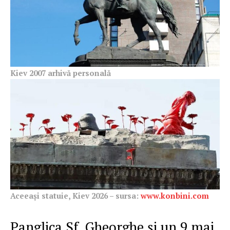
Kiev 2007 arhivă personală
Aceeași statuie, Kiev 2026 – sursa:
www.konbini.com
Panglica Sf. Gheorghe și un 9 mai