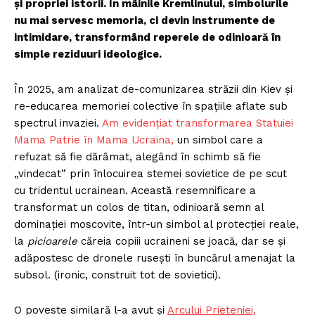
și propriei istorii. În mâinile Kremlinului, simbolurile
nu mai servesc memoria, ci devin instrumente de
intimidare, transformând reperele de odinioară în
simple reziduuri ideologice.
În 2025, am analizat de-comunizarea străzii din Kiev și
re-educarea memoriei colective în spațiile aflate sub
spectrul invaziei.
Am evidențiat transformarea Statuiei
Mama Patrie în Mama Ucraina,
un simbol care a
refuzat să fie dărâmat, alegând în schimb să fie
„vindecat” prin înlocuirea stemei sovietice de pe scut
cu tridentul ucrainean. Această resemnificare a
transformat un colos de titan, odinioară semn al
dominației moscovite, într-un simbol al protecției reale,
la
picioarele
căreia copiii ucraineni se joacă, dar se și
adăpostesc de dronele rusești în buncărul amenajat la
subsol. (ironic, construit tot de sovietici).
O poveste similară l-a avut și
Arcului Prieteniei,