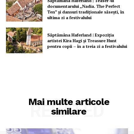
Săptămâna Haferland | Teaser-ul
documentarului „Nadia. The Perfect
Ten” şi dansuri tradiţionale săseşti, în
ultima zi a festivalului
Săptămâna Haferland | Expoziţia
artistei Kira Hagi şi Treasure Hunt
pentru copii – în a treia zi a festivalului
Mai multe articole
RELATED
similare