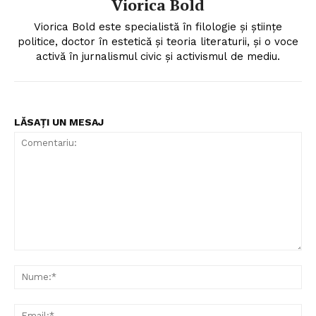
Viorica Bold
Viorica Bold este specialistă în filologie și științe
politice, doctor în estetică și teoria literaturii, și o voce
activă în jurnalismul civic și activismul de mediu.
PRESShub
Despre noi / Echipa
LĂSAȚI UN MESAJ
Proiecte editoriale
Rețea
Contact
Comentariu:
Nu
Ema