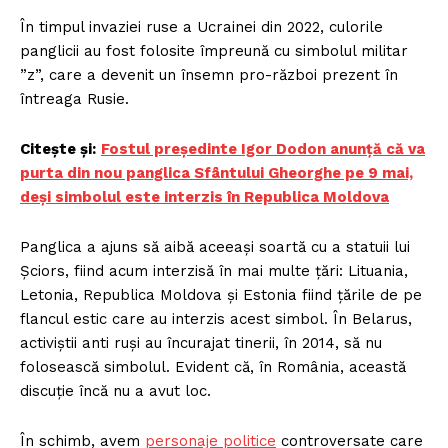
În timpul invaziei ruse a Ucrainei din 2022, culorile
panglicii au fost folosite împreună cu simbolul militar
”z”, care a devenit un însemn pro-război prezent în
întreaga Rusie.
Citește și:
Fostul președinte Igor Dodon anunță că va
purta din nou panglica Sfântului Gheorghe pe 9 mai,
deși simbolul este interzis în Republica Moldova
Panglica a ajuns să aibă aceeași soartă cu a statuii lui
Șciors, fiind acum interzisă în mai multe țări: Lituania,
Letonia, Republica Moldova și Estonia fiind țările de pe
flancul estic care au interzis acest simbol. În Belarus,
activiștii anti ruși au încurajat tinerii, în 2014, să nu
folosească simbolul. Evident că, în România, această
discuție încă nu a avut loc.
În schimb, avem
personaje politice
controversate care