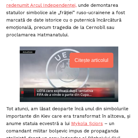
redenumit Arcul Independenței,
unde demontarea
statuilor simbolice ale „frăției” ruso-ucrainene a fost
marcată de date istorice cu o puternică încărcătură
emoțională, precum tragedia de la Cernobîl sau
proclamarea Hatmanatului.
Citește articolul
Tot atunci, am lăsat deoparte încă unul din simbolurile
importante din Kiev care era transformat în altceva, și
anume statuia ecvestră a lui
Mykola Șciors
– un
comandant militar bolșevic impus de propaganda