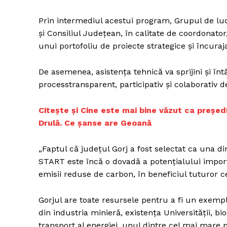
Prin intermediul acestui program, Grupul de luc
și Consiliul Județean, în calitate de coordonato
Un pro
unui portofoliu de proiecte strategice și încuraj
FREEDOM
ROMÂ
De asemenea, asistența tehnică va sprijini și în
processtransparent, participativ și colaborativ
Citește și Cine este mai bine văzut ca președi
Drulă. Ce șanse are Geoană
„Faptul că județul Gorj a fost selectat ca una d
START este încă o dovadă a potențialului import
emisii reduse de carbon, în beneficiul tuturor ce
Gorjul are toate resursele pentru a fi un exemp
din industria minieră, existența Universității, b
transport al energiei, unul dintre cel mai mare 