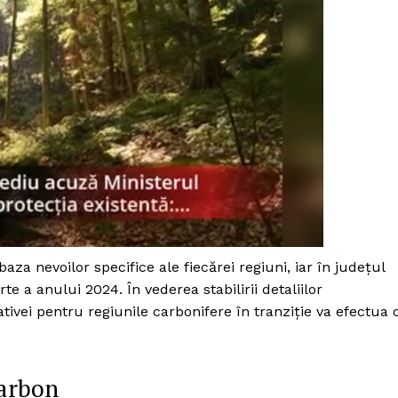
aza nevoilor specifice ale fiecărei regiuni, iar în județul
e a anului 2024. În vederea stabilirii detaliilor
ativei pentru regiunile carbonifere în tranziție va efectua 
PRESShub
Despre noi / Echipa
carbon