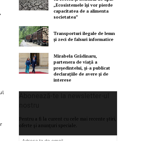
„Ecosistemele își vor pierde
capacitatea de a alimenta
,
societatea”
Transporturi ilegale de lemn
și zeci de falsuri informatice
Mirabela Grădinaru,
partenera de viață a
președintelui, și-a publicat
declarațiile de avere și de
interese
ul
Abonează-te la newsletter-ul
nostru
Pentru a fi la curent cu cele mai recente știri,
r
oferte și anunțuri speciale.