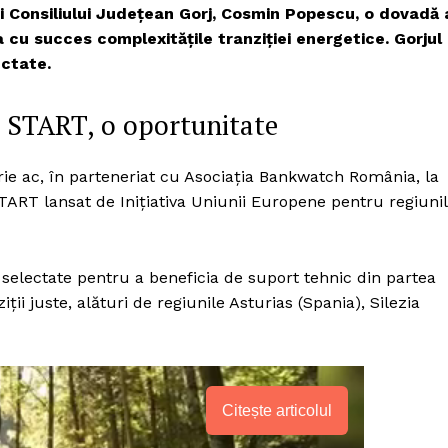
ui Consiliului Județean Gorj, Cosmin Popescu, o dovadă 
a cu succes complexitățile tranziției energetice. Gorjul
ectate.
ă START, o oportunitate
rie ac, în parteneriat cu Asociația Bankwatch România, la
ART lansat de Inițiativa Uniunii Europene pentru regiuni
 selectate pentru a beneficia de suport tehnic din partea
iții juste, alături de regiunile Asturias (Spania), Silezia
Citește articolul