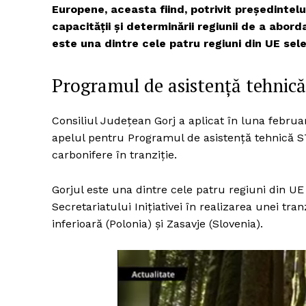
Europene, aceasta fiind, potrivit președintel
capacității și determinării regiunii de a abord
este una dintre cele patru regiuni din UE sel
Programul de asistență tehnic
Consiliul Județean Gorj a aplicat în luna februa
apelul pentru Programul de asistență tehnică ST
carbonifere în tranziție.
Gorjul este una dintre cele patru regiuni din UE
Secretariatului Inițiativei în realizarea unei tranz
inferioară (Polonia) și Zasavje (Slovenia).