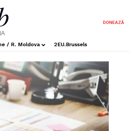
DONEAZĂ
me / R. Moldova
2EU.Brussels