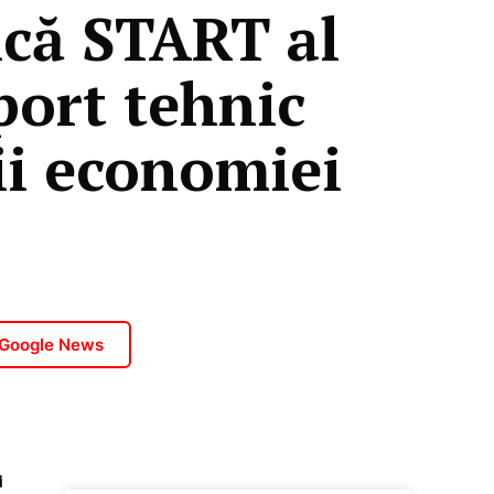
ică START al
port tehnic
ii economiei
 Google News
i