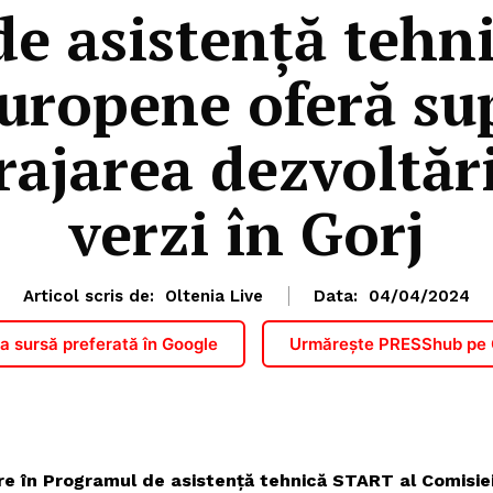
e asistență tehn
uropene oferă su
rajarea dezvoltăr
verzi în Gorj
Articol scris de:
Oltenia Live
Data:
04/04/2024
 sursă preferată în Google
Urmărește PRESShub pe
are în Programul de asistență tehnică START al Comisie