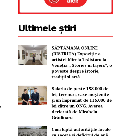
Ultimele știri
SĂPTĂMÂNA ONLINE
(BISTRIȚA) Expoziție a
artistei Mirela Trăistaru la
Veneția. „Stories in layers”, o
poveste despre istorie,
tradiții și artă
Salariu de peste 158.000 de
lei, terenuri, case moștenite
și un împrumut de 116.000 de
lei către un ONG. Averea
o
declarată de Mirabela
Grădinaru
Cum luptă autoritățile locale
cu seceta și deficitul de apă.