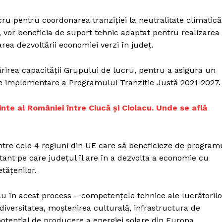
Proiecte editoriale
Rețea
ru pentru coordonarea tranziției la neutralitate climatică
r, vor beneficia de suport tehnic adaptat pentru realizarea
Contact
iect
area dezvoltării economiei verzi în județ.
 HOUSE
NIA
tărirea capacității Grupului de lucru, pentru a asigura un
 de implementare a Programului Tranziție Justă 2021-2027.
nte al României între Ciucă și Ciolacu. Unde se află
intre cele 4 regiuni din UE care să beneficieze de program
ant pe care județul îl are în a dezvolta a economie cu
tățenilor.
lu în acest process – competențele tehnice ale lucrătorilo
iodiversitatea, moștenirea culturală, infrastructura de
potential de producere a energiei solare din Europa