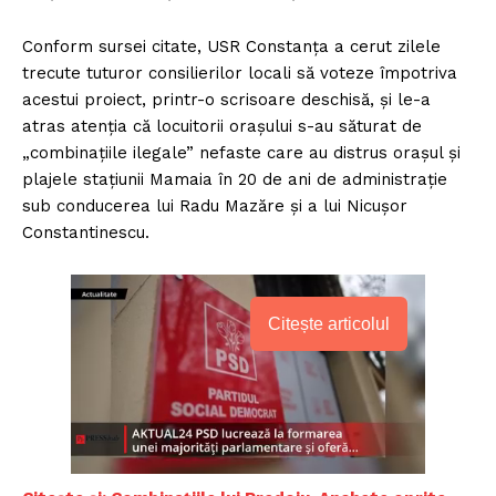
Conform sursei citate, USR Constanţa a cerut zilele
trecute tuturor consilierilor locali să voteze împotriva
acestui proiect, printr-o scrisoare deschisă, şi le-a
atras atenţia că locuitorii oraşului s-au săturat de
„combinaţiile ilegale” nefaste care au distrus oraşul şi
plajele staţiunii Mamaia în 20 de ani de administraţie
sub conducerea lui Radu Mazăre şi a lui Nicuşor
Constantinescu.
Citește articolul