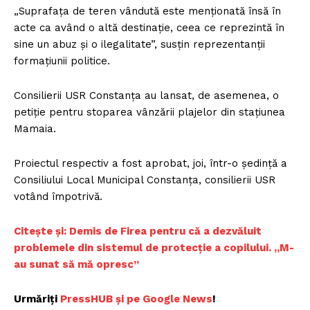
„Suprafaţa de teren vândută este menţionată însă în
acte ca având o altă destinaţie, ceea ce reprezintă în
sine un abuz şi o ilegalitate”, susţin reprezentanţii
formaţiunii politice.
Consilierii USR Constanţa au lansat, de asemenea, o
petiţie pentru stoparea vânzării plajelor din staţiunea
Mamaia.
Proiectul respectiv a fost aprobat, joi, într-o şedinţă a
Consiliului Local Municipal Constanţa, consilierii USR
votând împotrivă.
Citește și: Demis de Firea pentru că a dezvăluit
problemele din sistemul de protecție a copilului. „M-
au sunat să mă opresc”
Urmăriți
PressHUB și pe Google News
!