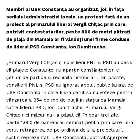
Membri ai USR Constanţa au organizat, joi, în faţa
sediului administraţiei locale, un protest faţă de un
proiect al primarului liberal Vergil Chiţac prin care,
potrivit contestatarilor, peste 800 de metri pătraţi
de plajă din Mamaia ar fi vânduţi unei firme conduse
de liderul PSD Constanţa, Ion Dumitrache.
„Primarul Vergil Chiţac şi consilierii PNL şi PSD au decis
că plajele Constanţei nu aparţin constănţenilor, ci
şefilor de partide şi rechinilor imobiliari. Din păcate,
consilierii PNL şi PSD au ignorat apelul public lansat de
USR Constanţa în care li s-a cerut să nu voteze pentru
vânzarea a 854 de mp de plajă în staţiunea Mamaia
către liderul PSD, Ion Dumitrache. Primarului Vergil
Chiţac nici măcar nu i-a păsat că, în doar trei zile,
peste 1.000 de oameni au semnat petiţia prin care i s-a
cerut retragerea de pe ordinea de zi a proiectului”,
susţin reprezentaţii USR Constanţa, potrivit Agerpres.