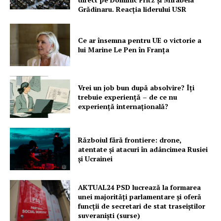
Grădinaru. Reacția liderului USR
Ce ar însemna pentru UE o victorie a
lui Marine Le Pen în Franța
Vrei un job bun după absolvire? Îți
trebuie experiență – de ce nu
experiență internațională?
Războiul fără frontiere: drone,
atentate și atacuri în adâncimea Rusiei
și Ucrainei
AKTUAL24 PSD lucrează la formarea
unei majorităţi parlamentare și oferă
funcții de secretari de stat traseiștilor
suveraniști (surse)