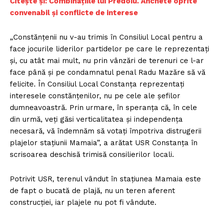
Citește și: Combinațiile lui Predoiu. Anchete oprite
convenabil și conflicte de interese
„Constănţenii nu v-au trimis în Consiliul Local pentru a
face jocurile liderilor partidelor pe care le reprezentaţi
şi, cu atât mai mult, nu prin vânzări de terenuri ce l-ar
face până şi pe condamnatul penal Radu Mazăre să vă
felicite. În Consiliul Local Constanţa reprezentaţi
interesele constănţenilor, nu pe cele ale şefilor
dumneavoastră. Prin urmare, în speranţa că, în cele
din urmă, veţi găsi verticalitatea şi independenţa
necesară, vă îndemnăm să votaţi împotriva distrugerii
plajelor staţiunii Mamaia”, a arătat USR Constanţa în
scrisoarea deschisă trimisă consilierilor locali.
Potrivit USR, terenul vândut în staţiunea Mamaia este
de fapt o bucată de plajă, nu un teren aferent
construcţiei, iar plajele nu pot fi vândute.