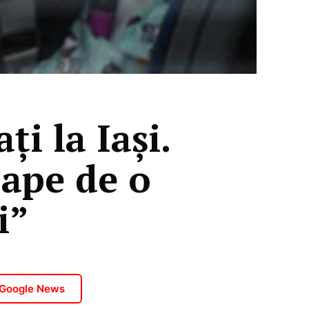
ți la Iași.
ape de o
i”
 Google News