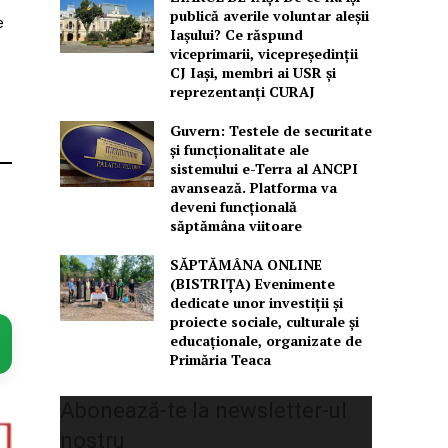
publică averile voluntar aleșii
e
Iașului? Ce răspund
viceprimarii, vicepreședinții
CJ Iași, membri ai USR și
reprezentanți CURAJ
Guvern: Testele de securitate
și funcționalitate ale
sistemului e-Terra al ANCPI
avansează. Platforma va
deveni funcțională
săptămâna viitoare
SĂPTĂMÂNA ONLINE
(BISTRIȚA) Evenimente
dedicate unor investiții și
proiecte sociale, culturale și
educaționale, organizate de
Primăria Teaca
Abonează-te la newsletter-ul
nostru