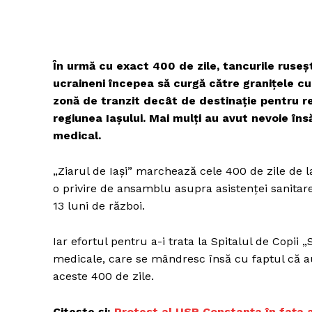
În urmă cu exact 400 de zile, tancurile rusești
ucraineni începea să curgă către granițele c
zonă de tranzit decât de destinație pentru ref
regiunea Iașului. Mai mulți au avut nevoie îns
medical.
„Ziarul de Iași” marchează cele 400 de zile de l
o privire de ansamblu asupra asistenței sanitare
13 luni de război.
Iar efortul pentru a-i trata la Spitalul de Copii 
medicale, care se mândresc însă cu faptul că a
aceste 400 de zile.
Citește și:
Protest al USR Constanța în fața a