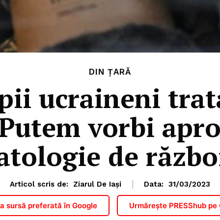
DIN ȚARĂ
ii ucraineni trata
„Putem vorbi apro
atologie de războ
Articol scris de:
Ziarul De Iași
Data:
31/03/2023
 sursă preferată în Google
Urmărește PRESShub pe