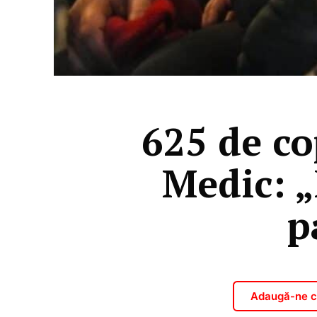
625 de cop
Medic: 
p
Adaugă-ne ca