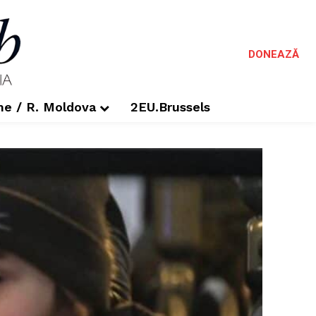
DONEAZĂ
me / R. Moldova
2EU.Brussels