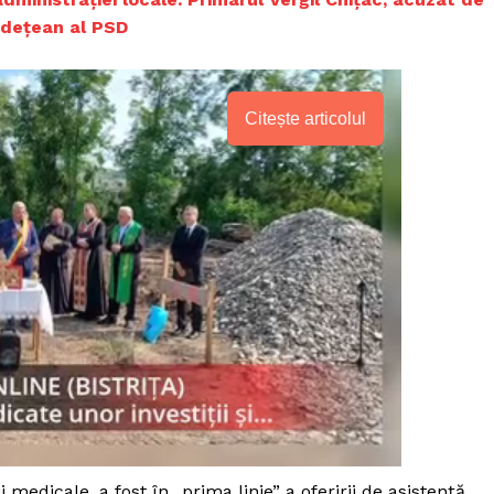
judeţean al PSD
Citește articolul
PRESShub
Despre noi / Echipa
medicale, a fost în „prima linie” a oferirii de asistență