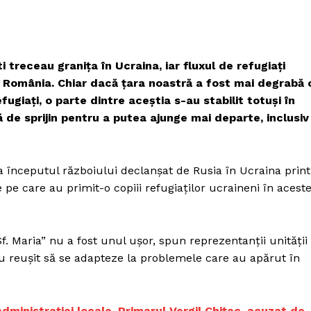
 treceau granița în Ucraina, iar fluxul de refugiați
u România. Chiar dacă țara noastră a fost mai degrabă 
ugiați, o parte dintre aceștia s-au stabilit totuși în
ă de sprijin pentru a putea ajunge mai departe, inclusiv
a începutul războiului declanșat de Rusia în Ucraina print
 pe care au primit-o copiii refugiaților ucraineni în acest
„Sf. Maria” nu a fost unul ușor, spun reprezentanții unității
u reușit să se adapteze la problemele care au apărut în
dministrației locale. Primarul Vergil Chițac, acuzat de