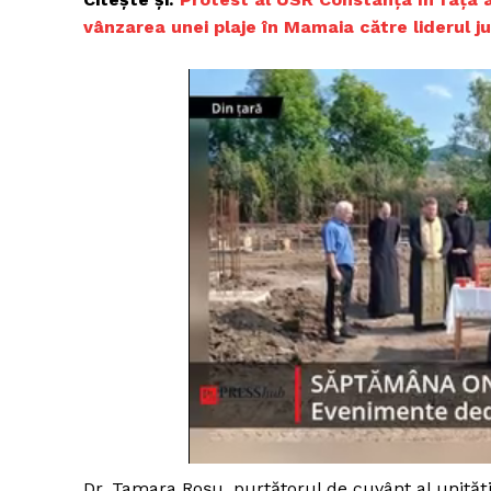
vânzarea unei plaje în Mamaia către liderul 
Dr. Tamara Roșu, purtătorul de cuvânt al unității 