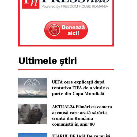
Ultimele știri
UEFA cere explicații după
tentativa FIFA de a vinde o
parte din Cupa Mondială
AKTUAL24 Filmări cu camera
ascunsă care arată sărăcia
cruntă din România
comunistă în anii ’80
ZIARUL DE IAȘI De ce nu își