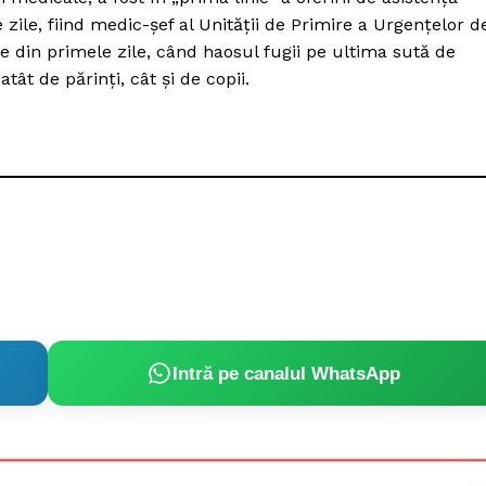
Proiecte editoriale
 zile, fiind medic-șef al Unității de Primire a Urgențelor d
Rețea
ile din primele zile, când haosul fugii pe ultima sută de
Contact
ât de părinți, cât și de copii.
iect
 HOUSE
NIA
Intră pe canalul WhatsApp