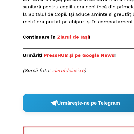
sanitară pentru copiii ucraineni încă din primele
la Spitalul de Copii. Își aduce aminte și greutăț
metri era purtat pe chipuri și în comportament at
Un pro
FREEDOM
Continuare în
Ziarul de Iași
!
ROMÂ
Urmăriți
PressHUB și pe Google News
!
(Sursă foto:
ziaruldeiasi.ro
)
Urmărește-ne pe Telegram