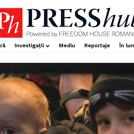
ră
Investigații
Mediu
Reportaje
În lu