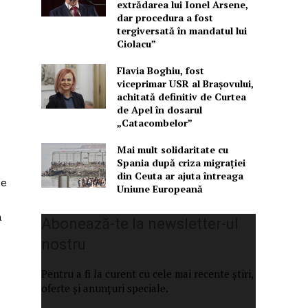
extrădarea lui Ionel Arsene,
dar procedura a fost
tergiversată în mandatul lui
Ciolacu”
Flavia Boghiu, fost
viceprimar USR al Brașovului,
achitată definitiv de Curtea
de Apel în dosarul
„Catacombelor”
Mai mult solidaritate cu
Spania după criza migrației
din Ceuta ar ajuta întreaga
se
Uniune Europeană
a
Abonează-te la newsletter-ul
nostru
Pentru a fi la curent cu cele mai recente știri,
oferte și anunțuri speciale.