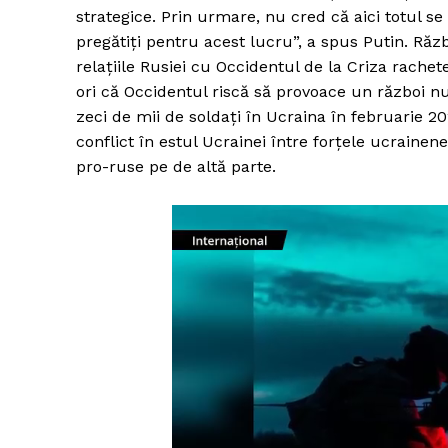
strategice. Prin urmare, nu cred că aici totul 
pregătiţi pentru acest lucru”, a spus Putin. Răz
relaţiile Rusiei cu Occidentul de la Criza rache
ori că Occidentul riscă să provoace un război nu
zeci de mii de soldaţi în Ucraina în februarie 2
conflict în estul Ucrainei între forţele ucrainen
pro-ruse pe de altă parte.