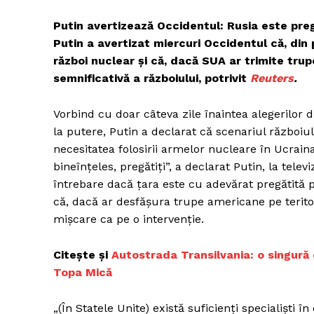
Putin avertizează Occidentul: Rusia este preg
Putin a avertizat miercuri Occidentul că, din
război nuclear şi că, dacă SUA ar trimite trup
semnificativă a războiului, potrivit
Reuters
.
Vorbind cu doar câteva zile înaintea alegerilor d
la putere, Putin a declarat că scenariul războiu
necesitatea folosirii armelor nucleare în Ucrain
bineînţeles, pregătiţi”, a declarat Putin, la tele
întrebare dacă ţara este cu adevărat pregătită 
că, dacă ar desfăşura trupe americane pe terito
mişcare ca pe o intervenţie.
Citește și
Autostrada Transilvania: o singură 
Topa Mică
„(În Statele Unite) există suficienţi specialişti 