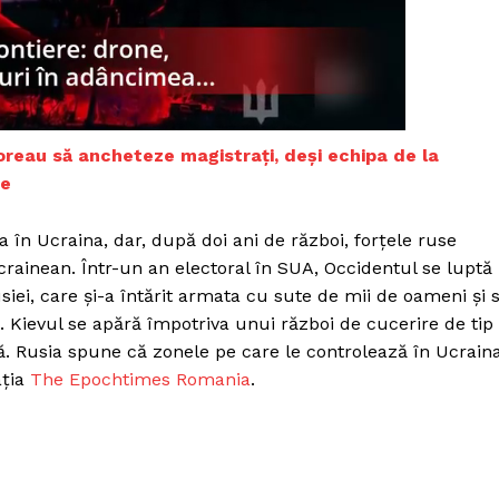
Proiecte editoriale
Rețea
Contact
iect
 HOUSE
NIA
oreau să ancheteze magistrați, deși echipa de la
se
a în Ucraina, dar, după doi ani de război, forţele ruse
crainean. Într-un an electoral în SUA, Occidentul se luptă
siei, care şi-a întărit armata cu sute de mii de oameni şi 
Kievul se apără împotriva unui război de cucerire de tip
lă. Rusia spune că zonele pe care le controlează în Ucrain
ația
The Epochtimes Romania
.