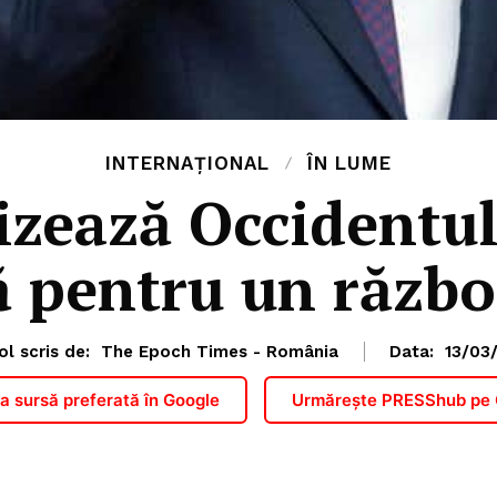
INTERNAȚIONAL
ÎN LUME
izează Occidentul
ă pentru un războ
ol scris de:
The Epoch Times - România
Data:
13/03
 sursă preferată în Google
Urmărește PRESShub pe