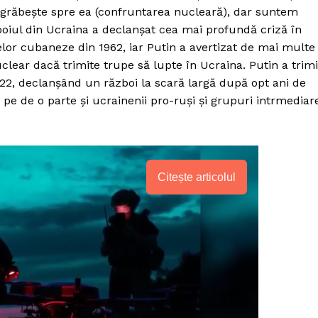
se grăbeşte spre ea (confruntarea nucleară), dar suntem
boiul din Ucraina a declanşat cea mai profundă criză în
telor cubaneze din 1962, iar Putin a avertizat de mai multe
clear dacă trimite trupe să lupte în Ucraina. Putin a trim
022, declanşând un război la scară largă după opt ani de
e pe de o parte şi ucrainenii pro-ruşi şi grupuri intrmediar
Citește articolul
PRESShub
Despre noi / Echipa