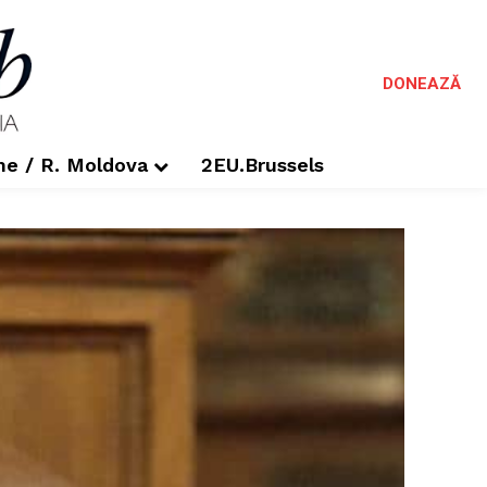
DONEAZĂ
me / R. Moldova
2EU.Brussels