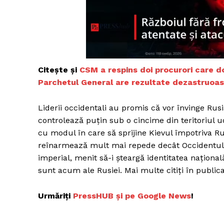
Un pro
FREEDOM
ROMÂ
Citește și
CSM a respins doi procurori care d
Parchetul General are rezultate dezastruoa
Liderii occidentali au promis că vor învinge Rusi
controlează puţin sub o cincime din teritoriul u
cu modul în care să sprijine Kievul împotriva Ru
reînarmează mult mai repede decât Occidentul. 
imperial, menit să-i şteargă identitatea naţiona
sunt acum ale Rusiei. Mai multe citiți în public
Urmăriți
P
ressHUB și pe Google News
!