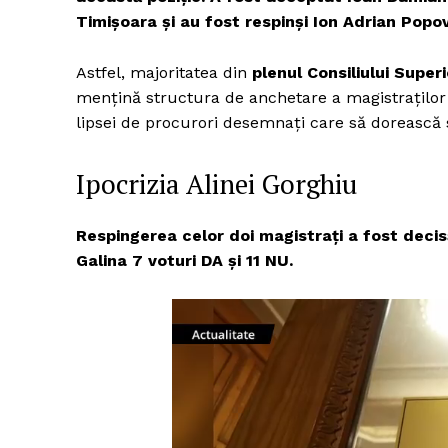
Timişoara și au fost respinși Ion Adrian Popo
Astfel, majoritatea din
plenul Consiliului Super
mențină structura de anchetare a magistraților n
lipsei de procurori desemnați care să dorească s
Ipocrizia Alinei Gorghiu
Respingerea celor doi magistrați a fost decisă 
Galina 7 voturi DA și 11 NU.