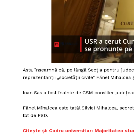
Asta înseamnă că, pe lângă Secția pentru judecăt
reprezentanții „societății civile” Fănel Mihalcea 
Ioan Sas a fost înainte de CSM consilier județ
Fănel Mihalcea este tatăl Silviei Mihalcea, secr
tot de PSD.
Citește și: Cadru universitar: Majoritatea stud