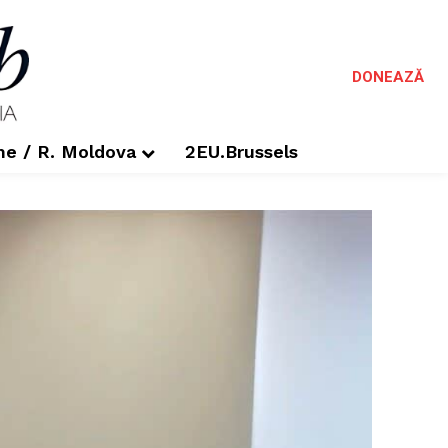
DONEAZĂ
me / R. Moldova
2EU.Brussels