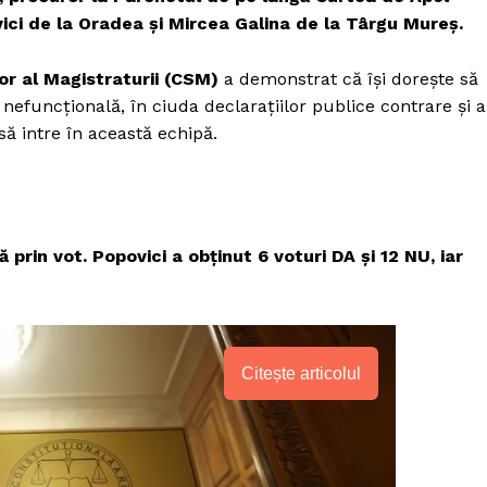
vici de la Oradea și Mircea Galina de la Târgu Mureș.
ior al Magistraturii (CSM)
a demonstrat că își dorește să
efuncțională, în ciuda declarațiilor publice contrare și a
ă intre în această echipă.
prin vot. Popovici a obținut 6 voturi DA și 12 NU, iar
Citește articolul