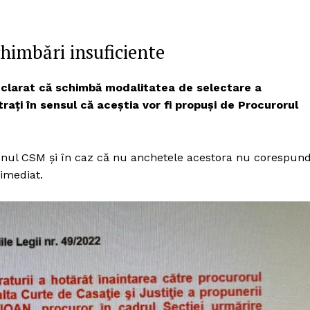
Proiecte editoriale
Rețea
himbări insuficiente
Contact
iect
 HOUSE
 declarat că schimbă modalitatea de selectare a
NIA
ați în sensul că aceștia vor fi propuși de Procurorul
 plenul CSM și în caz că nu anchetele acestora nu corespun
 imediat.