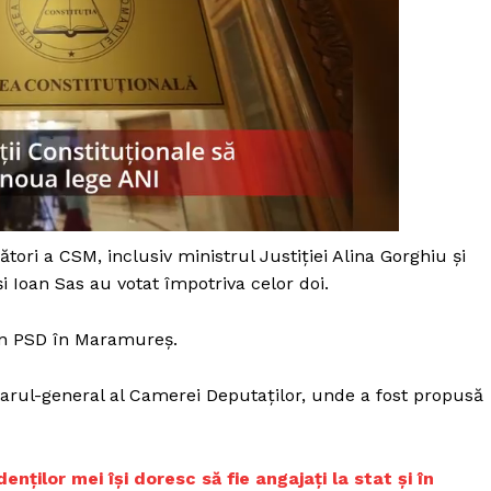
ori a CSM, inclusiv ministrul Justiției Alina Gorghiu și
și Ioan Sas au votat împotriva celor doi.
ean PSD în Maramureș.
etarul-general al Camerei Deputaților, unde a fost propusă
PRESShub
Despre noi / Echipa
enților mei își doresc să fie angajați la stat și în