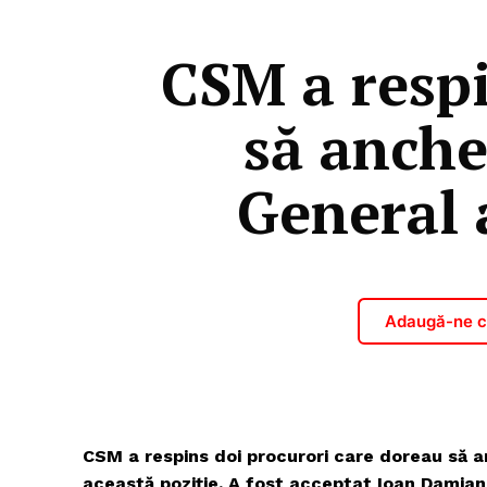
CSM a respi
să anche
General 
Adaugă-ne ca
CSM a respins doi procurori care doreau să an
această poziție. A fost acceptat Ioan Damian