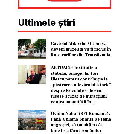
Ultimele știri
Castelul Miko din Olteni va
deveni muzeu şi va fi inclus în
Ruta curiilor din Transilvania
AKTUAL24 Instituție a
statului, omagiu lui Ion
Iliescu pentru contribuția la
„păstrarea adevărului istoric”
despre Revoluție. Iliescu
fusese acuzat de infracțiuni
contra umanității în...
Ovidiu Nahoi (RFI România):
Până a blama Spania pe tema
migrației, să nu uităm cât
bine le-a făcut românilor