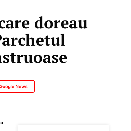
 care doreau
Parchetul
astruoase
 Google News
ru