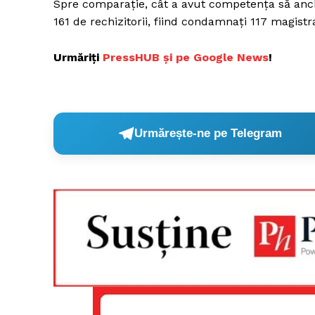
Spre comparație, cât a avut competența să anch
161 de rechizitorii, fiind condamnați 117 magistra
Urmăriți
P
ressHUB și pe Google News
!
Urmărește-ne pe Telegram