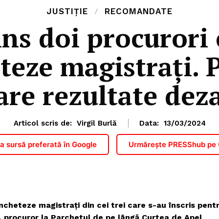
JUSTIȚIE
RECOMANDATE
ns doi procurori
teze magistrați. 
are rezultate dez
Articol scris de:
Virgil Burlă
Data:
13/03/2024
 sursă preferată în Google
Urmărește PRESShub pe
cheteze magistrați din cei trei care s-au înscris pent
, procuror la Parchetul de pe lângă Curtea de Apel