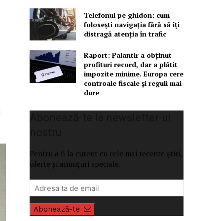
Telefonul pe ghidon: cum
folosești navigația fără să îți
distragă atenția în trafic
Raport: Palantir a obținut
profituri record, dar a plătit
impozite minime. Europa cere
controale fiscale și reguli mai
dure
d
Abonează-te la newsletter-ul
nostru
Pentru a fi la curent cu cele mai recente știri,
oferte și anunțuri speciale.
Abonează-te