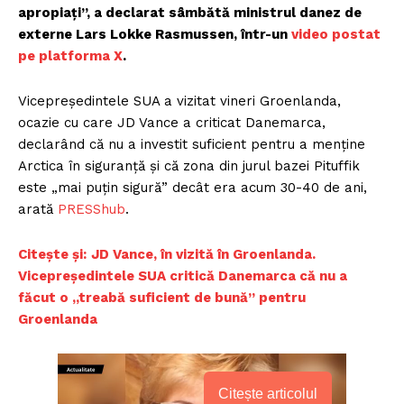
apropiați”, a declarat sâmbătă ministrul danez de
externe Lars Lokke Rasmussen, într-un
video postat
pe platforma X
.
Vicepreședintele SUA a vizitat vineri Groenlanda,
ocazie cu care JD Vance a criticat Danemarca,
declarând că nu a investit suficient pentru a menține
Arctica în siguranță și că zona din jurul bazei Pituffik
este „mai puțin sigură” decât era acum 30-40 de ani,
arată
PRESShub
.
Citește și:
JD Vance, în vizită în Groenlanda.
Vicepreședintele SUA critică Danemarca că nu a
făcut o „treabă suficient de bună” pentru
Groenlanda
Citește articolul