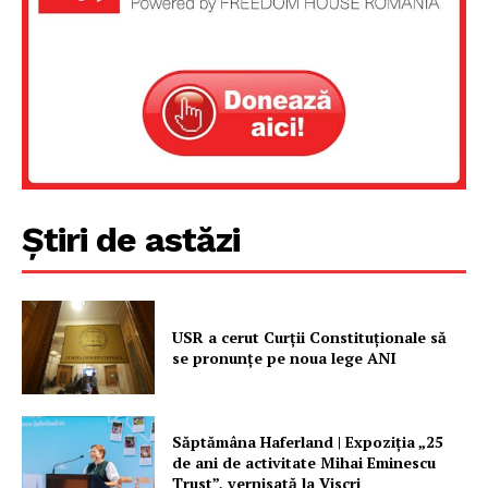
Despre noi / Echipa
Proiecte editoriale
Rețea
Contact
Știri de astăzi
USR a cerut Curții Constituționale să
se pronunțe pe noua lege ANI
Săptămâna Haferland | Expoziţia „25
de ani de activitate Mihai Eminescu
Trust”, vernisată la Viscri