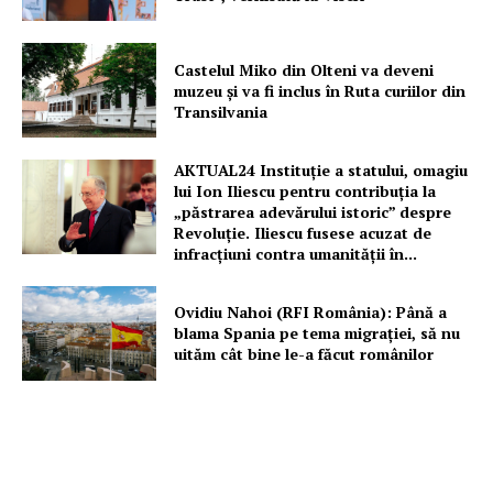
Castelul Miko din Olteni va deveni
muzeu şi va fi inclus în Ruta curiilor din
Transilvania
AKTUAL24 Instituție a statului, omagiu
lui Ion Iliescu pentru contribuția la
„păstrarea adevărului istoric” despre
Revoluție. Iliescu fusese acuzat de
infracțiuni contra umanității în...
Ovidiu Nahoi (RFI România): Până a
blama Spania pe tema migrației, să nu
uităm cât bine le-a făcut românilor