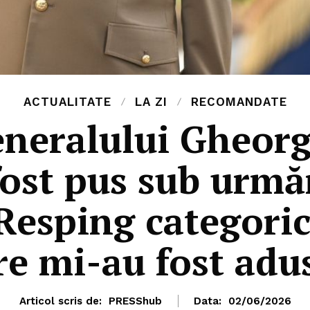
ACTUALITATE
LA ZI
RECOMANDATE
eneralului Gheorg
fost pus sub urmă
esping categoric
re mi-au fost adu
Articol scris de:
PRESShub
Data:
02/06/2026