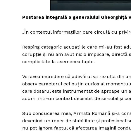
Postarea integrală a generalului Gheorghiță V
Un pro
„În contextul informațiilor care circulă cu pri
FREEDOM
ROMÂ
Resping categoric acuzațiile care mi-au fost adu
corupție și nu am avut nicio implicare, directă sa
complicitate la asemenea fapte.
Voi avea încredere că adevărul va rezulta din ana
observ caracterul cel puțin curios al momentului
care dosarul este instrumentat de aproape un a
acum, într-un context deosebit de sensibil și co
Sub conducerea mea, Armata Română și-a consolid
devenind un reper de stabilitate și profesionalis
nu pot ignora faptul că afectarea imaginii condu