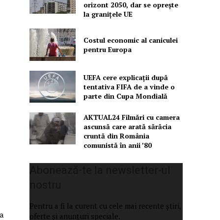
orizont 2050, dar se oprește
la granițele UE
Costul economic al caniculei
pentru Europa
UEFA cere explicații după
tentativa FIFA de a vinde o
parte din Cupa Mondială
AKTUAL24 Filmări cu camera
ascunsă care arată sărăcia
cruntă din România
comunistă în anii ’80
Abonează-te la newsletter-ul
nostru
Pentru a fi la curent cu cele mai recente știri,
ea
oferte și anunțuri speciale.