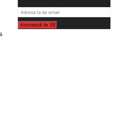
Abonează-te
nă