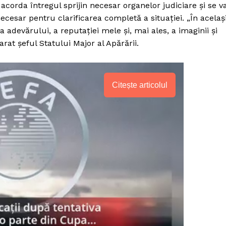
corda întregul sprijin necesar organelor judiciare și se v
necesar pentru clarificarea completă a situației. „În acelaș
adevărului, a reputației mele și, mai ales, a imaginii și
larat șeful Statului Major al Apărării.
Citește articolul
PRESShub
Despre noi / Echipa