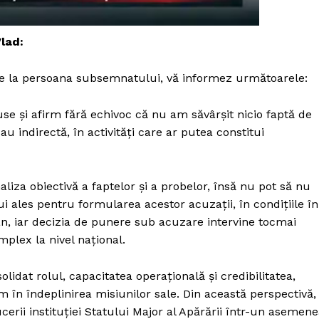
Proiecte editoriale
Rețea
lad:
Contact
iect
vire la persoana subsemnatului, vă informez următoarele:
 HOUSE
NIA
se și afirm fără echivoc că nu am săvârșit nicio faptă de
u indirectă, în activități care ar putea constitui
liza obiectivă a faptelor și a probelor, însă nu pot să nu
 ales pentru formularea acestor acuzații, în condițiile în
n, iar decizia de punere sub acuzare intervine tocmai
mplex la nivel național.
at rolul, capacitatea operațională și credibilitatea,
m în îndeplinirea misiunilor sale. Din această perspectivă,
cerii instituției Statului Major al Apărării într-un asemen