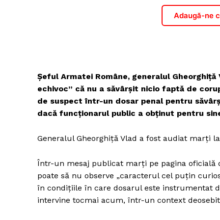
Adaugă-ne ca
Șeful Armatei Române, generalul Gheorghiță V
echivoc” că nu a săvârșit nicio faptă de coru
de suspect într-un dosar penal pentru săvârși
dacă funcționarul public a obținut pentru sin
Generalul Gheorghiță Vlad a fost audiat marți la
Într-un mesaj publicat marți pe pagina oficială 
poate să nu observe „caracterul cel puțin curio
în condițiile în care dosarul este instrumentat
intervine tocmai acum, într-un context deosebit d