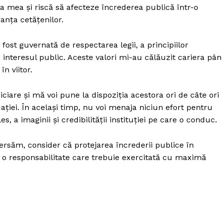
mea și riscă să afecteze încrederea publică într-o
ranța cetățenilor.
 fost guvernată de respectarea legii, a principiilor
 de interesul public. Aceste valori mi-au călăuzit cariera pâ
n viitor.
iciare și mă voi pune la dispoziția acestora ori de câte ori
ației. În același timp, nu voi menaja niciun efort pentru
s, a imaginii și credibilității instituției pe care o conduc.
versăm, consider că protejarea încrederii publice în
ă o responsabilitate care trebuie exercitată cu maximă