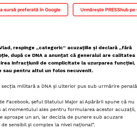
 sursă preferată în Google
Urmărește PRESShub pe
lad, respinge „categoric” acuzațiile și declară „fără
pție, după ce DNA a anunțat că generalul are calitatea
rea infracțiunii de complicitate la uzurparea funcției,
e sau pentru altul un folos necuvenit.
 secția militară a DNA și ulterior pus sub urmărire penală
de Facebook, șeful Statului Major al Apărării spune că nu
s al momentului ales pentru formularea acestor acuzații,
 de aproape un an, iar decizia de punere sub acuzare
e sensibil și complex la nivel național”.