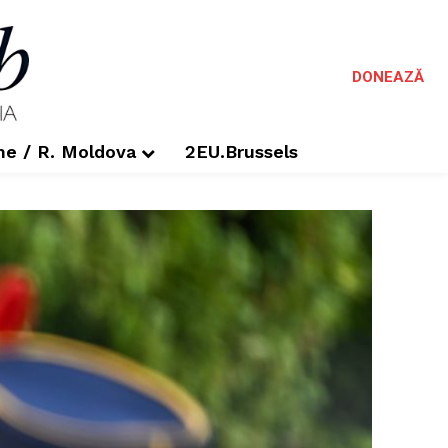
DONEAZĂ
me / R. Moldova
2EU.Brussels