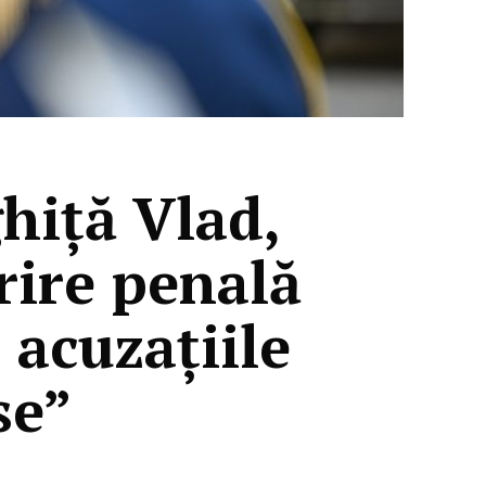
hiță Vlad,
rire penală
 acuzațiile
se”