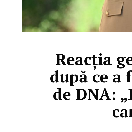
Reacția g
după ce a 
de DNA: „R
ca