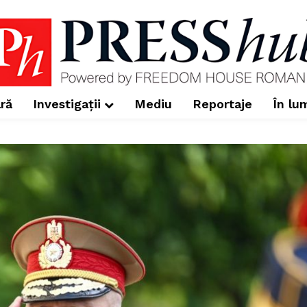
ră
Investigații
Mediu
Reportaje
În lu