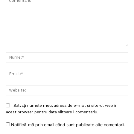
Comentariu:
Nu
Ema
Web
Salvați numele meu, adresa de e-mail și site-ul web în
acest browser pentru data viitoare i comentariu.
Notifică-mă prin email când sunt publicate alte comentarii.