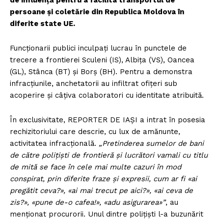
de influență pentru a facilita transportul de
persoane și coletărie din Republica Moldova în
diferite state UE.
Funcționarii publici inculpați lucrau în punctele de
trecere a frontierei Sculeni (IS), Albița (VS), Oancea
(GL), Stânca (BT) și Borș (BH). Pentru a demonstra
infracțiunile, anchetatorii au infiltrat ofițeri sub
acoperire și câțiva colaboratori cu identitate atribuită.
În exclusivitate, REPORTER DE IAȘI a intrat în posesia
rechizitoriului care descrie, cu lux de amănunte,
activitatea infracțională.
„Pretinderea sumelor de bani
de către polițiști de frontieră și lucrători vamali cu titlu
de mită se face în cele mai multe cazuri în mod
conspirat, prin diferite fraze și expresii, cum ar fi «ai
pregătit ceva?», «ai mai trecut pe aici?», «ai ceva de
zis?», «pune de-o cafea!», «adu asigurarea»”
, au
menționat procurorii. Unul dintre polițiști l-a buzunărit