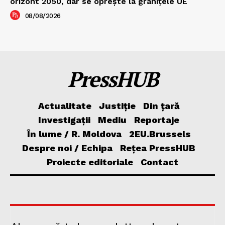
orizont 2050, dar se oprește la granițele UE
08/08/2026
PressHUB
Actualitate
Justiție
Din țară
Investigații
Mediu
Reportaje
În lume / R. Moldova
2EU.Brussels
Despre noi / Echipa
Rețea PressHUB
Proiecte editoriale
Contact