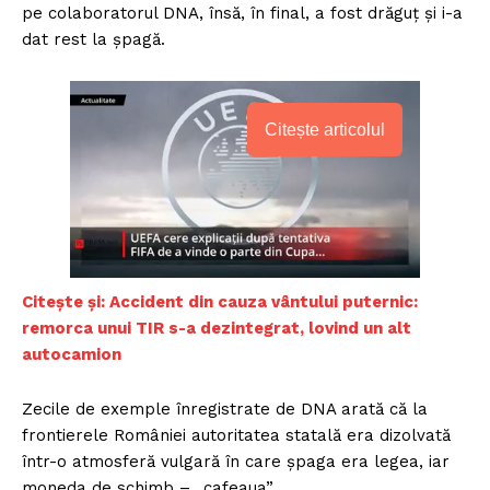
pe colaboratorul DNA, însă, în final, a fost drăguț și i-a
dat rest la șpagă.
Citește articolul
Citește și: Accident din cauza vântului puternic:
remorca unui TIR s-a dezintegrat, lovind un alt
autocamion
Zecile de exemple înregistrate de DNA arată că la
frontierele României autoritatea statală era dizolvată
într-o atmosferă vulgară în care șpaga era legea, iar
moneda de schimb – „cafeaua”.