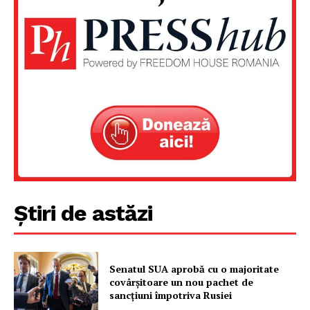
Un proiect
FREEDOM HOUSE ROMÂNIA
PRESShub
Despre noi / Echipa
Știri de astăzi
Proiecte editoriale
Rețea
Contact
Senatul SUA aprobă cu o majoritate
covârșitoare un nou pachet de
sancțiuni împotriva Rusiei