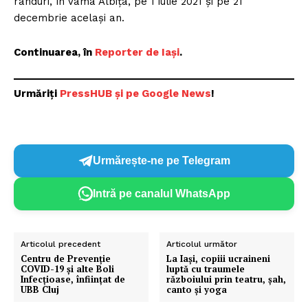
rânduri, în Vama Albița, pe 1 iulie 2021 și pe 21
decembrie același an.
Continuarea, în
Reporter de Iași
.
Urmăriți
PressHUB și pe Google News
!
Urmărește-ne pe Telegram
Intră pe canalul WhatsApp
Articolul precedent
Articolul următor
Centru de Prevenție
La Iași, copiii ucraineni
COVID-19 și alte Boli
luptă cu traumele
Infecțioase, înființat de
războiului prin teatru, șah,
UBB Cluj
canto și yoga