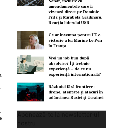
Senat, inclusiv cu
amendamentele care îi
vizează direct pe Dominic
Fritz și Mirabela Grădinaru.
Reacția liderului USR
Ce ar însemna pentru UE o
victorie a lui Marine Le Pen
în Franța
Vrei un job bun după
absolvire? Îți trebuie
experiență – de ce nu
experiență internațională?
a
Războiul fără frontiere:
r
drone, atentate și atacuri în
adâncimea Rusiei și Ucrainei
l
Abonează-te la newsletter-ul
e
nostru