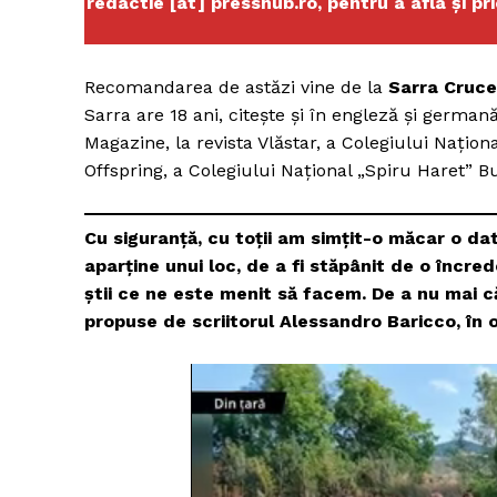
redactie [at] presshub.ro, pentru a afla și pr
Recomandarea de astăzi vine de la
Sarra Cruce
Sarra are 18 ani, citește și în engleză și german
Magazine, la revista Vlăstar, a Colegiului Naționa
Offspring, a Colegiului Național „Spiru Haret” B
Cu siguranță, cu toții am simțit-o măcar o da
aparține unui loc, de a fi stăpânit de o încred
știi ce ne este menit să facem. De a nu mai c
propuse de scriitorul Alessandro Baricco, în 