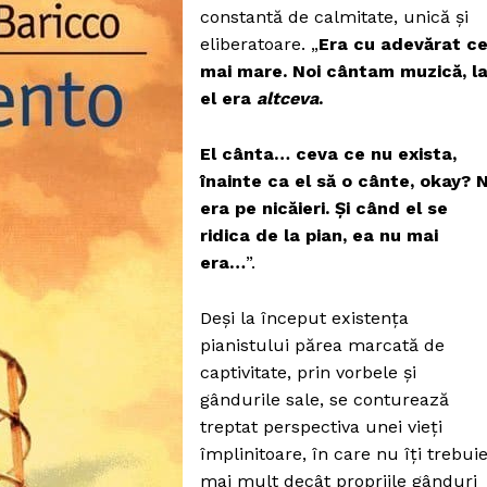
constantă de calmitate, unică și
eliberatoare. „
Era cu adevărat ce
mai mare. Noi cântam muzică, l
el era
altceva
.
El cânta… ceva ce nu exista,
înainte ca el să o cânte, okay? 
era pe nicăieri. Și când el se
ridica de la pian, ea nu mai
era…
”.
Deși la început existența
pianistului părea marcată de
captivitate, prin vorbele și
gândurile sale, se conturează
treptat perspectiva unei vieți
împlinitoare, în care nu îți trebui
mai mult decât propriile gânduri