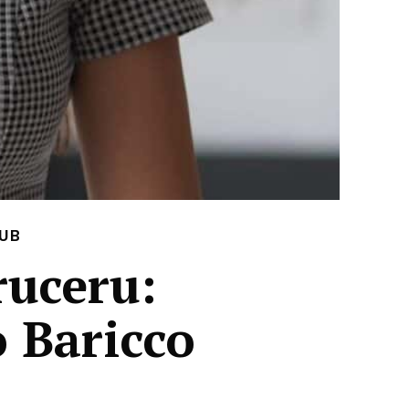
HUB
ruceru:
 Baricco