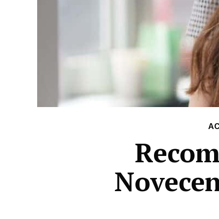
A
Recoma
Novecen