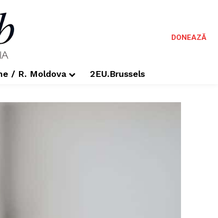
DONEAZĂ
me / R. Moldova
2EU.Brussels