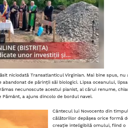
Proiecte editoriale
Rețea
Contact
iect
 HOUSE
NIA
 niciodată Transatlanticul Virginian. Mai bine spus, nu 
 abandonat de părinții săi biologici. Lipsa oceanului, lipsa
 rămas necunoscute acestui pianist, al cărui renume, chia
pe Pământ, a ajuns dincolo de bordul navei.
Cântecul lui Novocento din timpu
călătoriilor depășea orice formă d
creație inteligibilă omului, fiind o