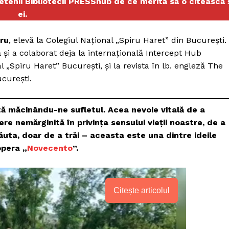
ietenii Bibliotecii PRESShub de ce merită să o citească 
ei.
ru
, elevă la Colegiul Național „Spiru Haret” din București.
ă și a colaborat deja la internațională Intercept Hub
l „Spiru Haret” București, și la revista în lb. engleză The
ucurești.
tă măcinându-ne sufletul. Acea nevoie vitală de a
ere nemărginită în privința sensului vieții noastre, de a
ăuta, doar de a trăi – aceasta este una dintre ideile
opera „
Novecento
”.
PRESShub
Citește articolul
Despre noi / Echipa