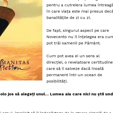
pentru a cutreiera lumea întreagă
în care viața este mai presus dec
banalitățile de zi cu zi.
De fapt, singurul aspect pe care
Novecento nu îl înțelegea era cu
pot trăi oamenii pe Pământ.
Cum pot avea ei un sens al
direcției, o revelatoare certitudine
care să îi salveze dacă înoată
permanent într-un ocean de
posibilități.
olo jos să alegeți unul… Lumea aia care nici nu știi un