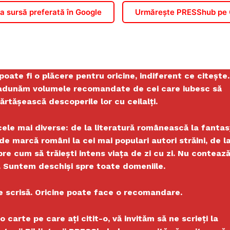
 sursă preferată în Google
Urmărește PRESShub pe
 poate fi o plăcere pentru oricine, indiferent ce citește.
e adunăm volumele recomandate de cei care iubesc să
ărtășească descoperile lor cu ceilalți.
ele mai diverse: de la literatură românească la fantas
 de marcă români la cei mai populari autori străini, de l
re cum să trăiești intens viața de zi cu zi. Nu conteaz
. Suntem deschiși spre toate domeniile.
e scrisă. Oricine poate face o recomandare.
carte pe care ați citit-o, vă invităm să ne scrieți la