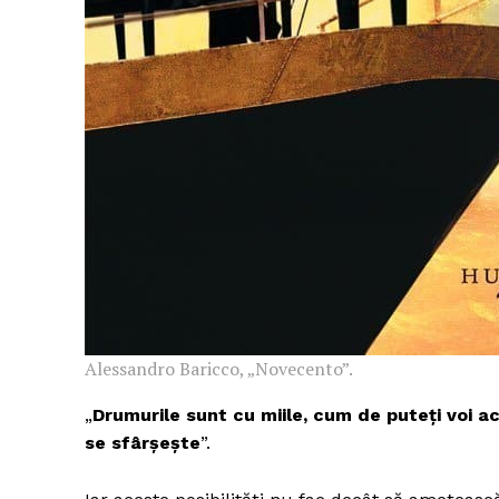
Alessandro Baricco, „Novecento”.
„
Drumurile sunt cu miile, cum de puteți voi ac
se sfârșește
”.