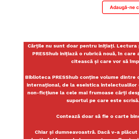
Adaugă-ne ca
Cărțile nu sunt doar pentru inițiați. Lectura
PRESShub inițiază o rubrică nouă, în car
citească și care vor să împ
Biblioteca PRESShub conține volume dintre c
internațional, de la eseistica intelectualilor
non-ficțiune la cele mai frumoase cărți desp
suportul pe care este scrisă
Contează doar să fie o carte bin
Chiar și dumneavoastră. Dacă v-a plăcut o 