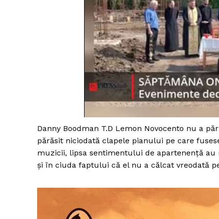
Un pro
FREEDOM
ROMÂ
Danny Boodman T.D Lemon Novocento nu a părăsit
părăsit niciodată clapele pianului pe care fusese
muzicii, lipsa sentimentului de apartenență au
și în ciuda faptului că el nu a călcat vreodată 