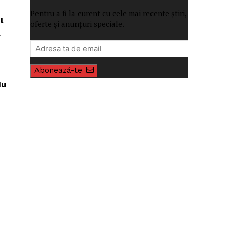
Pentru a fi la curent cu cele mai recente știri,
l
oferte și anunțuri speciale.
a
Abonează-te
Nu
e