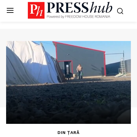
DIN ȚARĂ