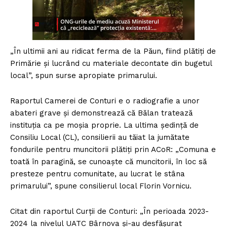
„În ultimii ani au ridicat ferma de la Păun, fiind plătiți de
Primărie și lucrând cu materiale decontate din bugetul
local”, spun surse apropiate primarului.
Raportul Camerei de Conturi e o radiografie a unor
abateri grave și demonstrează că Bălan tratează
instituția ca pe moșia proprie. La ultima ședință de
Consiliu Local (CL), consilierii au tăiat la jumătate
fondurile pentru muncitorii plătiți prin ACoR: „Comuna e
toată în paragină, se cunoaște că muncitorii, în loc să
presteze pentru comunitate, au lucrat le stâna
primarului”, spune consilierul local Florin Vornicu.
Citat din raportul Curții de Conturi: „În perioada 2023-
2024 la nivelul UATC Bârnova și-au desfășurat