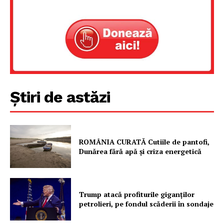
Un proiect
FREEDOM HOUSE ROMÂNIA
PRESShub
Știri de astăzi
Despre noi / Echipa
Proiecte editoriale
Rețea
ROMÂNIA CURATĂ Cutiile de pantofi,
Dunărea fără apă și criza energetică
Contact
Trump atacă profiturile giganților
petrolieri, pe fondul scăderii în sondaje