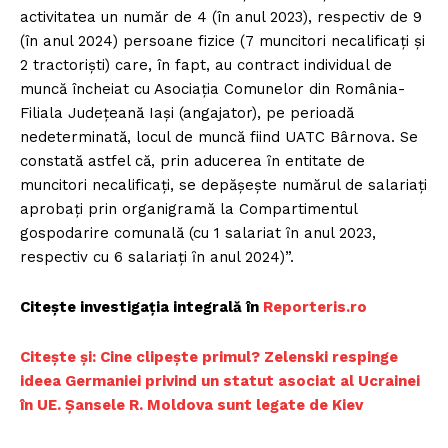
activitatea un număr de 4 (în anul 2023), respectiv de 9
(în anul 2024) persoane fizice (7 muncitori necalificați și
2 tractoriști) care, în fapt, au contract individual de
muncă încheiat cu Asociația Comunelor din România-
Filiala Județeană Iași (angajator), pe perioadă
nedeterminată, locul de muncă fiind UATC Bârnova. Se
constată astfel că, prin aducerea ȋn entitate de
muncitori necalificați, se depășește numărul de salariați
aprobați prin organigramă la Compartimentul
gospodarire comunală (cu 1 salariat ȋn anul 2023,
respectiv cu 6 salariați ȋn anul 2024)”.
Citește investigația integrală în
Reporteris.ro
Citește și: Cine clipește primul? Zelenski respinge
ideea Germaniei privind un statut asociat al Ucrainei
în UE. Șansele R. Moldova sunt legate de Kiev