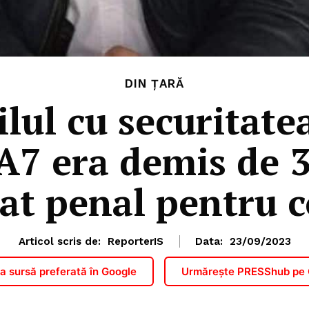
DIN ȚARĂ
lul cu securitate
A7 era demis de 
at penal pentru c
Articol scris de:
ReporterIS
Data:
23/09/2023
 sursă preferată în Google
Urmărește PRESShub pe