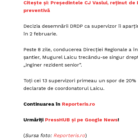
Citește și: Preşedintele CJ Vaslui, reținut de
preventivă
Decizia desemnării DRDP ca supervizor îi aparțin
în 2 februarie.
Peste 8 zile, conducerea Direcției Regionale a înt
șantier, Mugurel Laicu trecându-se singur drept 
„inginer rezident senior”.
Toți cei 13 supervizori primeau un spor de 20% 
declarate de coordonatorul Laicu.
Continuarea în
Reporteris.ro
Urmăriți
PressHUB și pe Google News
!
(
Sursa foto:
Reporteris.ro
)