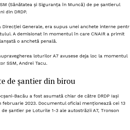
Proiecte editoriale
SSM (Sănătatea și Siguranța în Muncă) de pe șantierul
Rețea
ni din DRDP.
Contact
iect
i a Direcției Generale, era supus unei anchete interne pent
 HOUSE
etului. A demisionat în momentul în care CNAIR a primit
NIA
lanșată o anchetă penală.
 supravegherea loturilor A7 avusese deja loc la momentul
tor SSM, Andrei Tacu.
te de șantier din birou
Focșani-Bacău a fost asumată chiar de către DRDP Iași
in februarie 2023. Documentul oficial menționează cei 13
de șantier pe Loturile 1-3 ale autostrăzii A7, Tronson