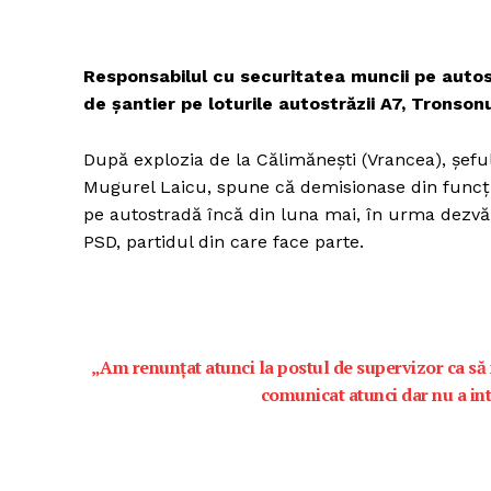
Responsabilul cu securitatea muncii pe autos
de șantier pe loturile autostrăzii A7, Tronso
După explozia de la Călimănești (Vrancea), șeful
Mugurel Laicu, spune că demisionase din funcția
pe autostradă încă din luna mai, în urma dezvăl
PSD, partidul din care face parte.
„Am renunțat atunci la postul de supervizor ca să n
comunicat atunci dar nu a in