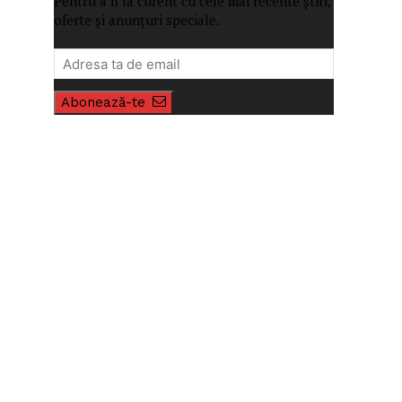
Pentru a fi la curent cu cele mai recente știri,
oferte și anunțuri speciale.
Abonează-te