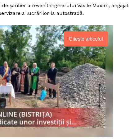
 de șantier a revenit inginerului Vasile Maxim, angajat
ervizare a lucrărilor la autostradă.
Citește articolul
PRESShub
Despre noi / Echipa