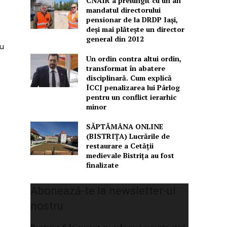
CNAIR a prelungit cu un an
mandatul directorului
pensionar de la DRDP Iași,
deși mai plătește un director
general din 2012
ru
Un ordin contra altui ordin,
transformat în abatere
disciplinară. Cum explică
ÎCCJ penalizarea lui Pârlog
pentru un conflict ierarhic
minor
SĂPTĂMÂNA ONLINE
(BISTRIȚA) Lucrările de
restaurare a Cetăţii
medievale Bistriţa au fost
finalizate
Abonează-te la newsletter-ul
nostru