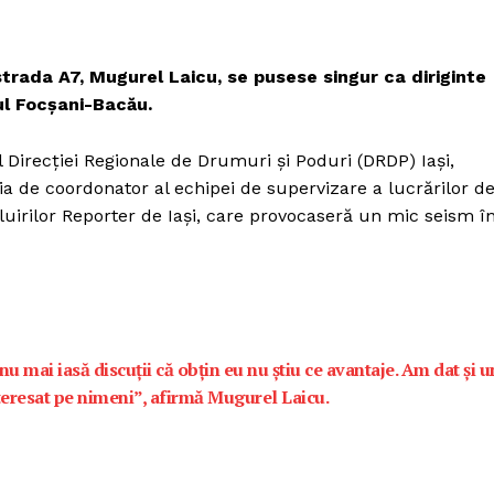
trada A7, Mugurel Laicu, se pusese singur ca diriginte
nul Focșani-Bacău.
 Direcției Regionale de Drumuri și Poduri (DRDP) Iași,
 de coordonator al echipei de supervizare a lucrărilor d
uirilor Reporter de Iași, care provocaseră un mic seism î
u mai iasă discuții că obțin eu nu știu ce avantaje. Am dat și u
teresat pe nimeni”, afirmă Mugurel Laicu.