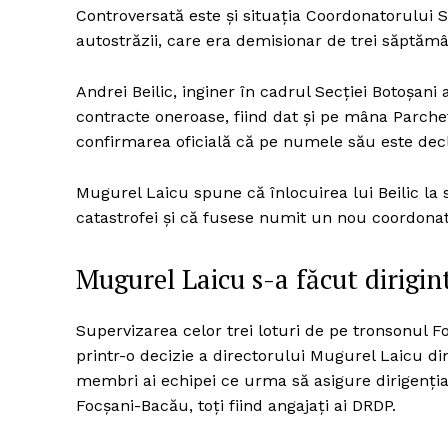
Controversată este și situația Coordonatorului 
autostrăzii, care era demisionar de trei săptămâ
Un pro
Andrei Beilic, inginer în cadrul Secției Botoșan
FREEDOM
contracte oneroase, fiind dat și pe mâna Parch
ROMÂ
confirmarea oficială că pe numele său este dec
Mugurel Laicu spune că înlocuirea lui Beilic la
catastrofei și că fusese numit un nou coordona
Mugurel Laicu s-a făcut dirigin
Supervizarea celor trei loturi de pe tronsonul 
printr-o decizie a directorului Mugurel Laicu d
membri ai echipei ce urma să asigure dirigenția 
Focșani-Bacău, toți fiind angajați ai DRDP.