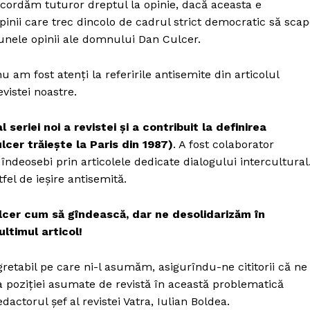
ordăm tuturor dreptul la opinie, dacă aceasta e
inii care trec dincolo de cadrul strict democratic să sca
unele opinii ale domnului Dan Culcer.
 am fost atenți la referirile antisemite din articolul
vistei noastre.
riei noi a revistei și a contribuit la definirea
ulcer trăieşte la Paris din 1987)
. A fost colaborator
 îndeosebi prin articolele dedicate dialogului intercultural
fel de ieșire antisemită.
lcer cum să gîndească, dar ne desolidarizăm în
ltimul articol!
egretabil pe care ni-l asumăm, asigurîndu-ne cititorii că ne
a poziției asumate de revistă în această problematică
edactorul șef al revistei Vatra, Iulian Boldea.