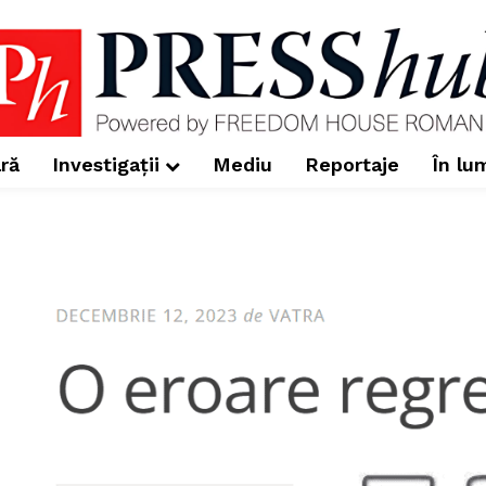
ră
Investigații
Mediu
Reportaje
În lu