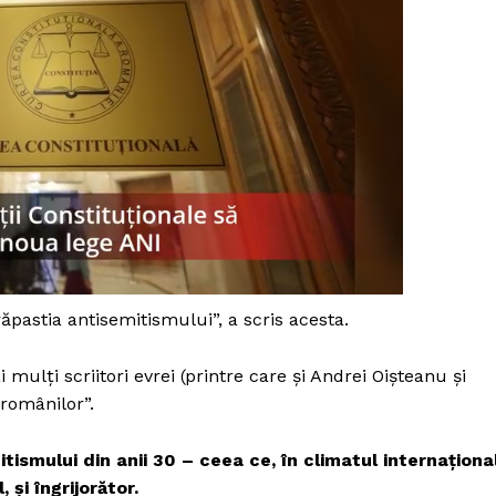
răpastia antisemitismului”, a scris acesta.
 mulți scriitori evrei (printre care și Andrei Oişteanu și
românilor”.
PRESShub
tismului din anii 30 – ceea ce, în climatul internaționa
Despre noi / Echipa
 și îngrijorător.