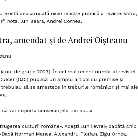
Proiecte editoriale
Rețea
nu există deocamdată nicio reacție publică a revistei Vatra,
r”, nota, luni seara, Andrei Cornea.
Contact
iect
 HOUSE
atra, amendat și de Andrei Oișteanu
NIA
teanu.
(anul de graţie 2023). În cel mai recent număr al revistei
 Culcer (D.C.) publică un amplu articol cu premise şi
nu trebuiau să se amestece în treburile românilor și mai al
ora.
 că vor suporta consecințele, zic eu…».
strugerea culturii române». Aceşti «unii evrei» capătă chip 
: «Dacă Norman Manea, Alexandru Florian, Zigu Ornea,