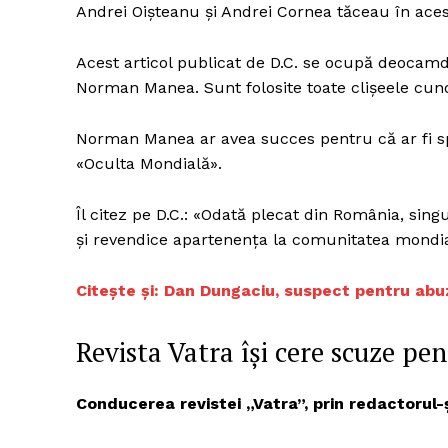
Andrei Oişteanu şi Andrei Cornea tăceau în acest
Acest articol publicat de D.C. se ocupă deocam
Norman Manea. Sunt folosite toate clişeele cun
Norman Manea ar avea succes pentru că ar fi spri
«Oculta Mondială».
Îl citez pe D.C.: «Odată plecat din România, sin
şi revendice apartenenţa la comunitatea mondial(
Citește și: Dan Dungaciu, suspect pentru abuz
Revista Vatra își cere scuze pen
Conducerea revistei „Vatra”, prin redactorul-ş