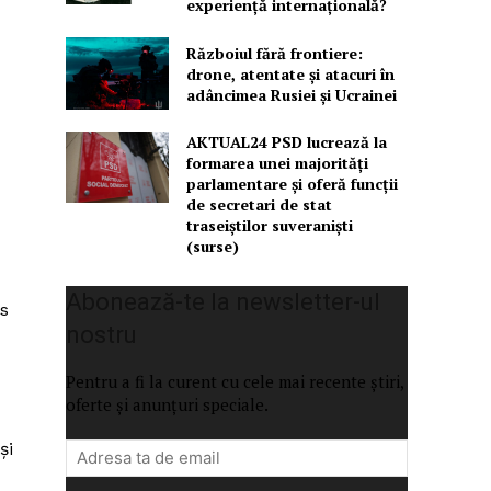
experiență internațională?
Războiul fără frontiere:
drone, atentate și atacuri în
adâncimea Rusiei și Ucrainei
AKTUAL24 PSD lucrează la
formarea unei majorităţi
parlamentare și oferă funcții
de secretari de stat
traseiștilor suveraniști
(surse)
Abonează-te la newsletter-ul
es
nostru
Pentru a fi la curent cu cele mai recente știri,
oferte și anunțuri speciale.
şi