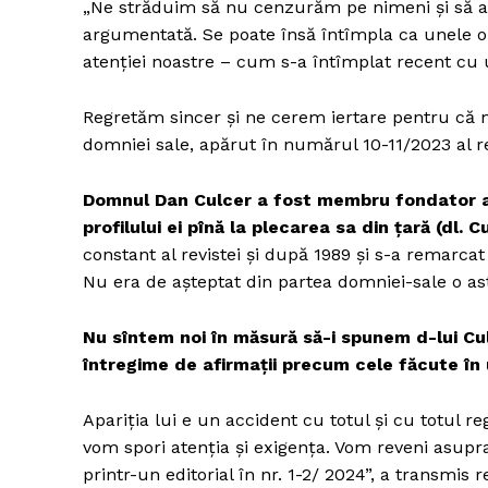
„Ne străduim să nu cenzurăm pe nimeni și să ac
argumentată. Se poate însă întîmpla ca unele op
atenției noastre – cum s-a întîmplat recent cu 
Regretăm sincer și ne cerem iertare pentru că nu
domniei sale, apărut în numărul 10-11/2023 al re
Domnul Dan Culcer a fost membru fondator al se
profilului ei pînă la plecarea sa din țară (dl. C
constant al revistei și după 1989 și s-a remarcat
Nu era de așteptat din partea domniei-sale o ast
Nu sîntem noi în măsură să-i spunem d-lui Cu
întregime de afirmaţii precum cele făcute în u
Apariția lui e un accident cu totul şi cu totul r
vom spori atenția și exigența. Vom reveni asupr
printr-un editorial în nr. 1-2/ 2024”, a transmis r