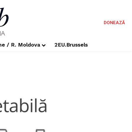
DONEAZĂ
me / R. Moldova
2EU.Brussels