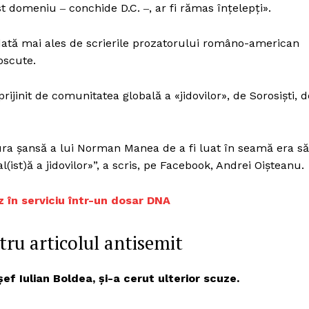
 domeniu ‒ conchide D.C. ‒, ar fi rămas înţelepţi».
dată mai ales de scrierile prozatorului româno-american
oscute.
jinit de comunitatea globală a «jidovilor», de Sorosişti, d
gura şansă a lui Norman Manea de a fi luat în seamă era să
ist)ă a jidovilor»”, a scris, pe Facebook, Andrei Oișteanu.
 în serviciu într-un dosar DNA
tru articolul antisemit
ef Iulian Boldea, și-a cerut ulterior scuze.