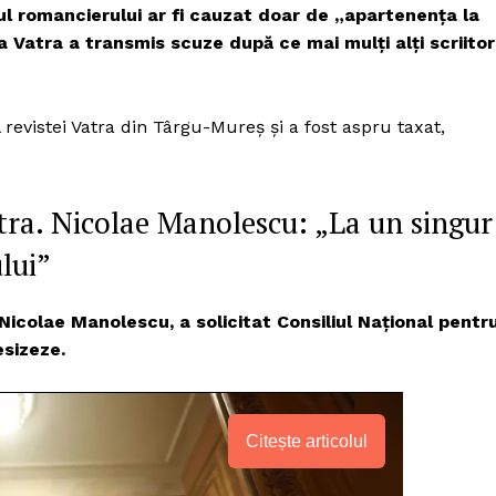
l romancierului ar fi cauzat doar de „apartenența la
a Vatra a transmis scuze după ce mai mulți alți scriitor
revistei Vatra din Târgu-Mureș și a fost aspru taxat,
atra. Nicolae Manolescu: „La un singur
lui”
 Nicolae Manolescu, a solicitat Consiliul Naţional pentr
sizeze.
Citește articolul