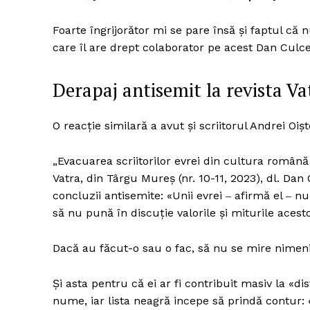
Foarte îngrijorător mi se pare însă și faptul că 
care îl are drept colaborator pe acest Dan Culce
Un pro
FREEDOM
Derapaj antisemit la revista V
ROMÂ
O reacție similară a avut și scriitorul Andrei Oiș
„Evacuarea scriitorilor evrei din cultura română 
Vatra, din Târgu Mureş (nr. 10-11, 2023), dl. Dan
concluzii antisemite: «Unii evrei ‒ afirmă el ‒ 
să nu pună în discuție valorile și miturile acest
Dacă au făcut-o sau o fac, să nu se mire nimeni
Şi asta pentru că ei ar fi contribuit masiv la «di
nume, iar lista neagră incepe să prindă contur