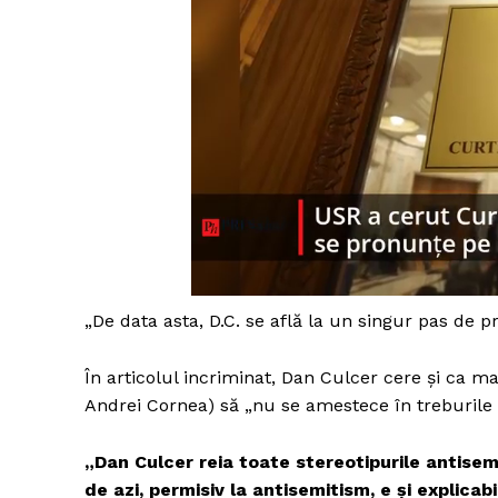
„De data asta, D.C. se află la un singur pas de p
În articolul incriminat, Dan Culcer cere și ca mai
Andrei Cornea) să „nu se amestece în treburile 
„Dan Culcer reia toate stereotipurile antisemi
de azi, permisiv la antisemitism, e și explicabil,