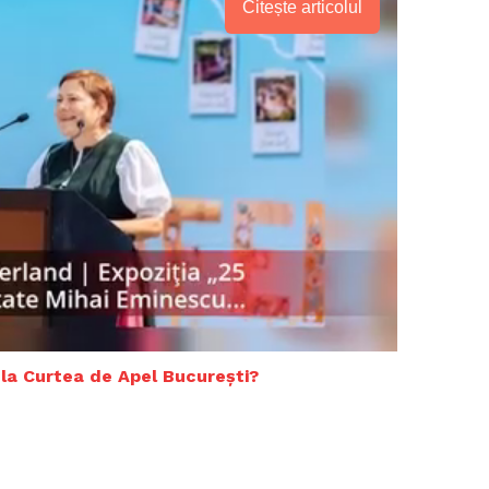
Citește articolul
Proiecte editoriale
Rețea
Contact
iect
 HOUSE
NIA
u la Curtea de Apel București?