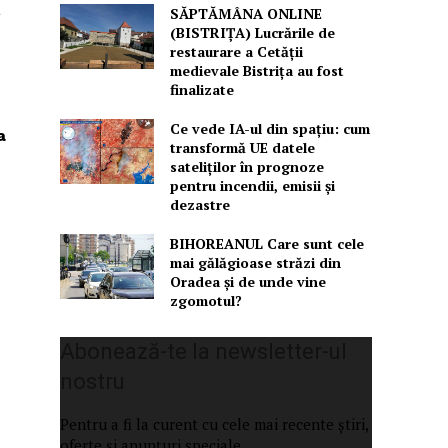
a
SĂPTĂMÂNA ONLINE
(BISTRIȚA) Lucrările de
restaurare a Cetăţii
medievale Bistriţa au fost
finalizate
Ce vede IA-ul din spațiu: cum
a
transformă UE datele
sateliților în prognoze
pentru incendii, emisii și
dezastre
BIHOREANUL Care sunt cele
mai gălăgioase străzi din
Oradea și de unde vine
zgomotul?
Abonează-te la newsletter-ul
nostru
Pentru a fi la curent cu cele mai recente știri,
oferte și anunțuri speciale.