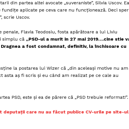
rii din partea altei avocate „suveraniste”, Silvia Uscov. E
 fundițe aplicate pe ceva care nu funcționează. Deci sper
, scrie Uscov.
 penale, Flavia Teodosiu, fosta apărătoare a lui Liviu
și simplu că
„PSD-ul a murit in 27 mai 2019….cine stie v
u Dragnea a fost condamnat, definitiv, la închisoare cu
usține la postarea lui Wizer că „din aceleași motive nu am
t asta aș fi scris și eu când am realizat pe ce cale au
artea PSD, este și ea de părere că „PSD trebuie reformat!”.
nt deputații care nu au făcut publice CV-urile pe site-ul