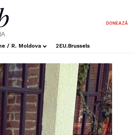
DONEAZĂ
me / R. Moldova
2EU.Brussels