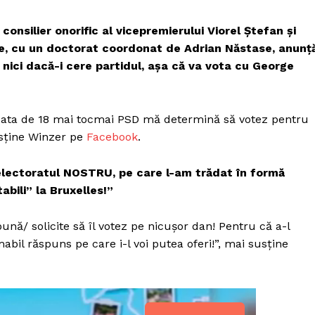
consilier onorific al vicepremierului Viorel Ștefan și
ne, cu un doctorat coordonat de Adrian Năstase, anunț
nici dacă-i cere partidul, așa că va vota cu George
data de 18 mai tocmai PSD mă determină să votez pentru
sține Winzer pe
Facebook
.
lectoratul NOSTRU, pe care l-am trădat în formă
bili” la Bruxelles!”
nă/ solicite să îl votez pe nicușor dan! Pentru că a-l
amabil răspuns pe care i-l voi putea oferi!”, mai susține
PRESShub
Despre noi / Echipa