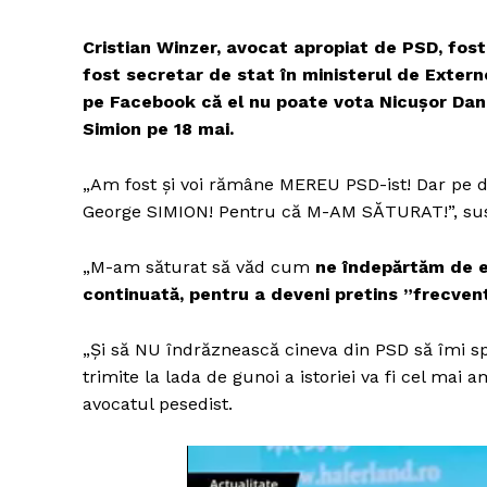
Cristian Winzer, avocat apropiat de PSD, fost 
fost secretar de stat în ministerul de Exter
pe Facebook că el nu poate vota Nicușor Dan 
Simion pe 18 mai.
„Am fost și voi rămâne MEREU PSD-ist! Dar pe 
George SIMION! Pentru că M-AM SĂTURAT!”, su
„M-am săturat să văd cum
ne îndepărtăm de e
continuată, pentru a deveni pretins ”frecventa
„Și să NU îndrăznească cineva din PSD să îmi spu
trimite la lada de gunoi a istoriei va fi cel mai 
avocatul pesedist.