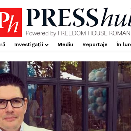
ră
Investigații
Mediu
Reportaje
În lu