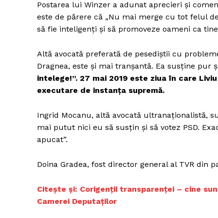
Postarea lui Winzer a adunat aprecieri și comenta
este de părere că „Nu mai merge cu tot felul de
să fie inteligenți și să promoveze oameni ca tine”
Altă avocată preferată de pesediștii cu probleme
Dragnea, este și mai tranșantă. Ea susține pur 
intelege!”. 27 mai 2019 este ziua în care Livi
executare de instanța supremă.
Ingrid Mocanu, altă avocată ultranaționalistă, s
mai putut nici eu să susțin și să votez PSD. Exac
apucat”.
Doina Gradea, fost director general al TVR din p
Citește și: Corigenții transparenței – cine su
Camerei Deputaților