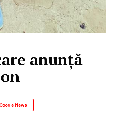
care anunță
ion
 Google News