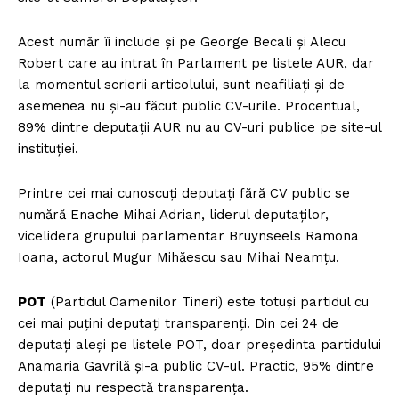
Acest număr îi include și pe George Becali și Alecu
Robert care au intrat în Parlament pe listele AUR, dar
la momentul scrierii articolului, sunt neafiliați și de
asemenea nu și-au făcut public CV-urile. Procentual,
89% dintre deputații AUR nu au CV-uri publice pe site-ul
instituției.
Printre cei mai cunoscuți deputați fără CV public se
numără Enache Mihai Adrian, liderul deputaților,
vicelidera grupului parlamentar Bruynseels Ramona
Ioana, actorul Mugur Mihăescu sau Mihai Neamțu.
POT
(Partidul Oamenilor Tineri) este totuși partidul cu
cei mai puțini deputați transparenți. Din cei 24 de
deputați aleși pe listele POT, doar președinta partidului
Anamaria Gavrilă și-a public CV-ul. Practic, 95% dintre
deputați nu respectă transparența.