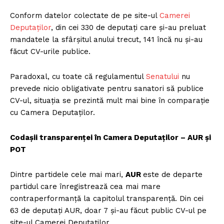
Conform datelor colectate de pe site-ul
Camerei
Deputaților
, din cei 330 de deputați care și-au preluat
mandatele la sfârșitul anului trecut, 141 încă nu și-au
făcut CV-urile publice.
Paradoxal, cu toate că regulamentul
Senatului
nu
prevede nicio obligativate pentru sanatori să publice
CV-ul, situația se prezintă mult mai bine în comparație
cu Camera Deputaților.
Codașii transparenței în Camera Deputaților – AUR și
POT
Dintre partidele cele mai mari,
AUR
este de departe
partidul care înregistrează cea mai mare
contraperformanță la capitolul transparență. Din cei
63 de deputați AUR, doar 7 și-au făcut public CV-ul pe
site-ul Camerei Deputaților.