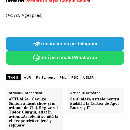
Urmăriți
PressHUB și pe Google News
!
Despre noi / Echipa
Proiecte editoriale
(
FOTO:
Agerpres)
Rețea
Contact
Urmărește-ne pe Telegram
Intră pe canalul WhatsApp
TAGS
AUR
Parlament
PNL
PSD
UDMR
Articolul precedent
Articolul următor
AKTUAL24 | George
Se aliniază astrele pentru
Simion a făcut show și în
Bădălău la Curtea de Apel
avionul de Cluj. Regizorul
București?
Tudor Giurgiu, aflat în
avion: „Ardelenii se uită la
el deopotrivă cu jenă și
reținere”