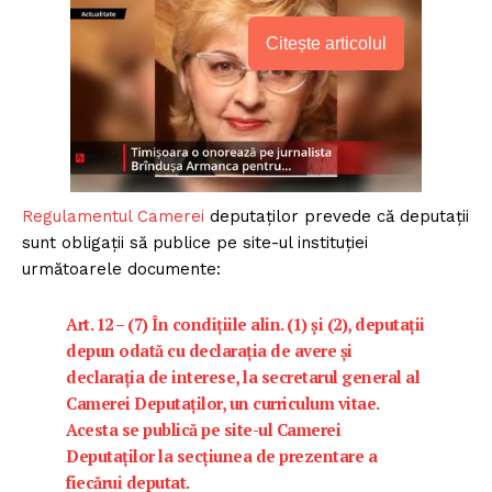
Citește articolul
Regulamentul Camerei
deputaților prevede că deputații
sunt obligații să publice pe site-ul instituției
următoarele documente:
Art. 12 – (7) În condiţiile alin. (1) şi (2), deputaţii
depun odată cu declaraţia de avere şi
declaraţia de interese, la secretarul general al
Camerei Deputaţilor, un
curriculum vitae
.
Acesta se publică pe site-ul Camerei
Deputaţilor la secţiunea de prezentare a
fiecărui deputat.