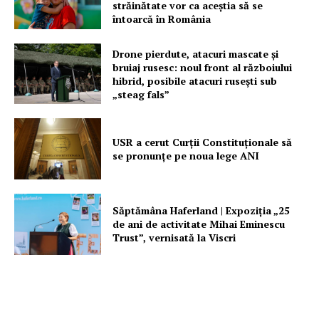
străinătate vor ca aceștia să se
întoarcă în România
Drone pierdute, atacuri mascate și
bruiaj rusesc: noul front al războiului
hibrid, posibile atacuri rusești sub
„steag fals”
USR a cerut Curții Constituționale să
se pronunțe pe noua lege ANI
Săptămâna Haferland | Expoziţia „25
de ani de activitate Mihai Eminescu
Trust”, vernisată la Viscri