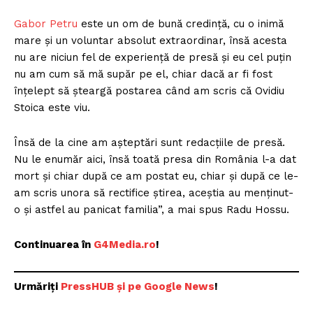
Gabor Petru
este un om de bună credință, cu o inimă
mare și un voluntar absolut extraordinar, însă acesta
nu are niciun fel de experiență de presă și eu cel puțin
nu am cum să mă supăr pe el, chiar dacă ar fi fost
înțelept să șteargă postarea când am scris că Ovidiu
Stoica este viu.
Însă de la cine am așteptări sunt redacțiile de presă.
Nu le enumăr aici, însă toată presa din România l-a dat
mort și chiar după ce am postat eu, chiar și după ce le-
am scris unora să rectifice știrea, aceștia au menținut-
o și astfel au panicat familia”, a mai spus Radu Hossu.
Continuarea în
G4Media.ro
!
Urmăriți
P
ressHUB și pe Google News
!