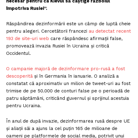
necesar pentru ca Kievul să câștige războiul
împotriva Rusiei”.
Răspândirea dezinformării este un câmp de luptă cheie
pentru alegeri. Cercetătorii francezi
au detectat recent
193 de site-uri web
care răspândesc afirmații false,
promovează invazia Rusiei în Ucraina și critică
Occidentul.
O campanie majoră de dezinformare pro-rusă a fost
descoperită
și în Germania în ianuarie. O analiză a
constatat că aproximativ un milion de tweet-uri au fost
trimise de pe 50.000 de conturi false pe o perioadă de
patru săptămâni, criticând guvernul și sprijinul acestuia
pentru Ucraina.
În anul de după invazie, dezinformarea rusă despre UE
și aliații săi a ajuns la cel puțin 165 de milioane de
oameni pe platformele de social media, potrivit unui