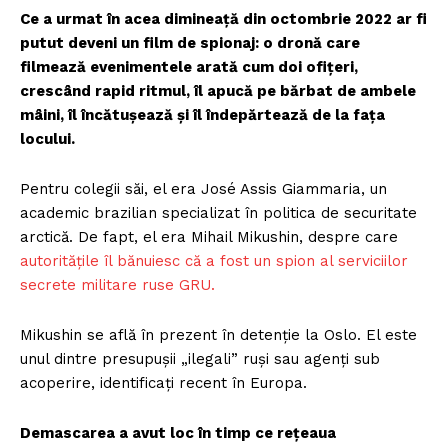
Ce a urmat în acea dimineață din octombrie 2022 ar fi
putut deveni un film de spionaj: o dronă care
filmează evenimentele arată cum doi ofițeri,
crescând rapid ritmul, îl apucă pe bărbat de ambele
mâini, îl încătușează și îl îndepărtează de la fața
locului.
Pentru colegii săi, el era José Assis Giammaria, un
academic brazilian specializat în politica de securitate
arctică. De fapt, el era Mihail Mikushin, despre care
autoritățile îl bănuiesc că a fost un spion al serviciilor
secrete militare ruse GRU.
Mikushin se află în prezent în detenție la Oslo. El este
unul dintre presupușii „ilegali” ruși sau agenți sub
acoperire, identificați recent în Europa.
Demascarea a avut loc în timp ce rețeaua