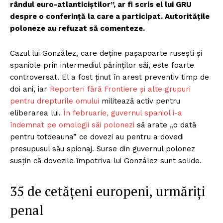
rândul euro-atlanticiștilor”, ar fi scris el lui GRU
despre o conferință la care a participat. Autoritățile
poloneze au refuzat să comenteze.
Cazul lui González, care deține pașapoarte rusești și
spaniole prin intermediul părinților săi, este foarte
controversat. El a fost ținut în arest preventiv timp de
doi ani, iar
Reporteri fără Frontiere și alte grupuri
pentru drepturile omului
militează activ pentru
eliberarea lui.
În februarie, guvernul spaniol i-a
îndemnat pe omologii săi polonezi
să arate „o dată
pentru totdeauna” ce dovezi au pentru a dovedi
presupusul său spionaj. Surse din guvernul polonez
susțin că dovezile împotriva lui González sunt solide.
35 de cetățeni europeni, urmăriți
penal