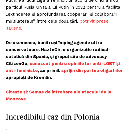
Putin. Partidul Liga a reînnoit un acord de cinci ani cu
partidul Rusia Unită a lui Putin în 2022 pentru a facilita
„extinderea și aprofundarea cooperării și colaborării
multilaterale” între cele două țări,
potrivit presei
italiene
.
De asemenea, banii ruși împing agende ultra-
conservatoare. HazteOir, o organizație radical-
catolică din Spania, și grupul său de advocacy
CitizenGo,
cunoscut pentru opiniile lor anti-LGBT și
anti-feministe
, au primit
sprijin din partea oligarhilor
apropiați de Kremlin.
Citește și: Semne de întrebare ale atacului de la
Moscova
Incredibilul caz din Polonia
Un proiect