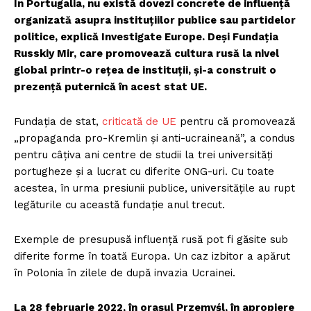
În Portugalia, nu există dovezi concrete de influență
FREEDOM HOUSE ROMÂNIA
organizată asupra instituțiilor publice sau partidelor
politice, explică Investigate Europe. Deși Fundația
Russkiy Mir, care promovează cultura rusă la nivel
global printr-o rețea de instituții, și-a construit o
PRESShub
prezență puternică în acest stat UE.
Fundația de stat,
criticată de UE
pentru că promovează
Despre noi / Echipa
„propaganda pro-Kremlin și anti-ucraineană”, a condus
Proiecte editoriale
pentru câțiva ani centre de studii la trei universități
Rețea
portugheze și a lucrat cu diferite ONG-uri. Cu toate
Contact
acestea, în urma presiunii publice, universitățile au rupt
legăturile cu această fundație anul trecut.
Exemple de presupusă influență rusă pot fi găsite sub
diferite forme în toată Europa. Un caz izbitor a apărut
în Polonia în zilele de după invazia Ucrainei.
La 28 februarie 2022, în orașul Przemyśl, în apropiere