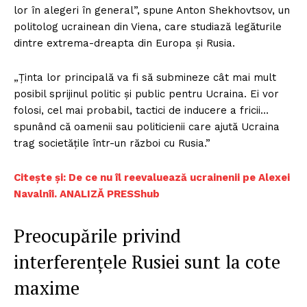
lor în alegeri în general”, spune Anton Shekhovtsov, un
politolog ucrainean din Viena, care studiază legăturile
dintre extrema-dreapta din Europa și Rusia.
„Ținta lor principală va fi să submineze cât mai mult
posibil sprijinul politic și public pentru Ucraina. Ei vor
folosi, cel mai probabil, tactici de inducere a fricii…
spunând că oamenii sau politicienii care ajută Ucraina
trag societățile într-un război cu Rusia.”
Citește și: De ce nu îl reevaluează ucrainenii pe Alexei
Navalnîi. ANALIZĂ PRESShub
Preocupările privind
interferențele Rusiei sunt la cote
maxime