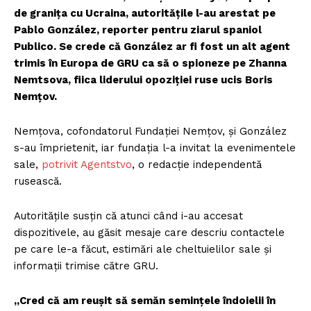
de granița cu Ucraina, autoritățile l-au arestat pe
Pablo González, reporter pentru ziarul spaniol
Publico. Se crede că González ar fi fost un alt agent
trimis în Europa de GRU ca să o spioneze pe Zhanna
Nemtsova, fiica liderului opoziției ruse ucis Boris
Nemțov.
Nemțova, cofondatorul Fundației Nemțov, și González
s-au împrietenit, iar fundația l-a invitat la evenimentele
sale,
potrivit Agentstvo
, o redacție independentă
rusească.
Autoritățile susțin că atunci când i-au accesat
dispozitivele, au găsit mesaje care descriu contactele
pe care le-a făcut, estimări ale cheltuielilor sale și
informații trimise către GRU.
„Cred că am reușit să semăn semințele îndoielii în