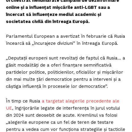
orchestrat nenumărate campanii de dezinformare
online și a influențat mișcările anti-LGBT sau a
încercat să influențeze mediul academic și
societatea civilă din întreaga Europă.
Parlamentul European a avertizat în februarie că Rusia
încearcă să „încurajeze diviziuni” în întreaga Europă.
„Deputații europeni sunt revoltați de faptul că Rusia… a
găsit modalități de a oferi finanțare semnificativă
partidelor politice, politicienilor, oficialilor și mișcărilor
din mai multe țări democratice pentru a interveni și a
câștiga influență în procesele lor democratice”.
În timp ce Rusia
a targetat alegerile precedente ale
UE
, îngrijorările legate de interferența în jurul votului
din 2024 sunt deosebit de acute. Kremlinul va folosi
„alegerile europene ca un fel de teren de testare
pentru a vedea cum vor funcționa strategiile și tacticile