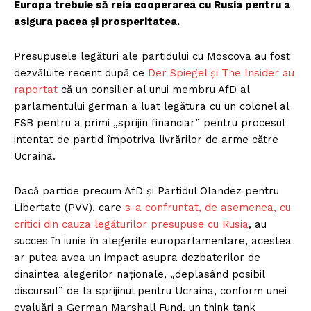
Europa trebuie să reia cooperarea cu Rusia pentru a
asigura pacea și prosperitatea.
Presupusele legături ale partidului cu Moscova au fost
dezvăluite recent după ce
Der Spiegel și The Insider au
raportat
că un consilier al unui membru AfD al
parlamentului german a luat legătura cu un colonel al
FSB pentru a primi „sprijin financiar” pentru procesul
intentat de partid împotriva livrărilor de arme către
Ucraina.
Dacă partide precum AfD și Partidul Olandez pentru
Libertate (PVV), care
s-a confruntat, de asemenea, cu
critici din cauza legăturilor presupuse cu Rusia
, au
succes în iunie în alegerile europarlamentare, acestea
ar putea avea un impact asupra dezbaterilor de
dinaintea alegerilor naționale, „deplasând posibil
discursul” de la sprijinul pentru Ucraina, conform unei
evaluări a German Marshall Fund, un think tank