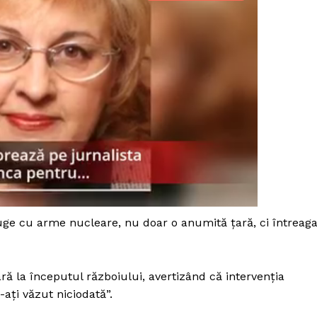
uge cu arme nucleare, nu doar o anumită țară, ci întreag
PRESShub
ă la începutul războiului, avertizând că intervenția
ați văzut niciodată”.
Despre noi / Echipa