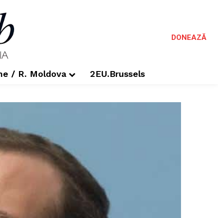
DONEAZĂ
me / R. Moldova
2EU.Brussels