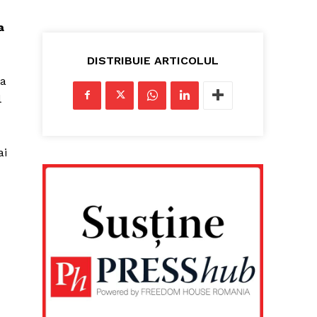
a
DISTRIBUIE ARTICOLUL
 a
l
ai