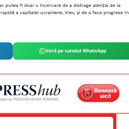
Proiecte editoriale
 ar putea fi doar o încercare de a distrage atenția de la
Rețea
rapidă a capitalei ucrainene, Kiev, și de a face progrese în
Contact
iect
 HOUSE
NIA
Intră pe canalul WhatsApp