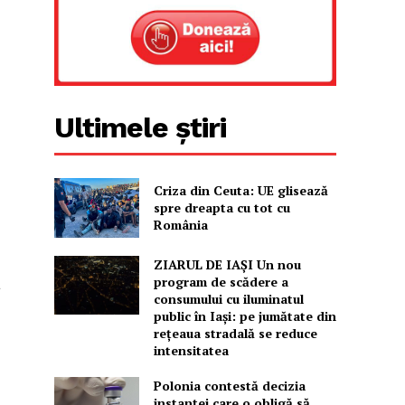
Ultimele știri
Criza din Ceuta: UE glisează
spre dreapta cu tot cu
România
ZIARUL DE IAȘI Un nou
program de scădere a
a
consumului cu iluminatul
public în Iași: pe jumătate din
rețeaua stradală se reduce
intensitatea
Polonia contestă decizia
instanței care o obligă să