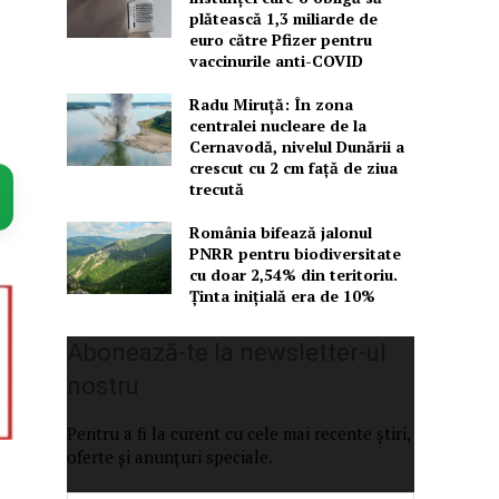
plătească 1,3 miliarde de
euro către Pfizer pentru
vaccinurile anti-COVID
Radu Miruţă: În zona
centralei nucleare de la
Cernavodă, nivelul Dunării a
crescut cu 2 cm faţă de ziua
trecută
România bifează jalonul
PNRR pentru biodiversitate
cu doar 2,54% din teritoriu.
Ținta inițială era de 10%
Abonează-te la newsletter-ul
nostru
Pentru a fi la curent cu cele mai recente știri,
oferte și anunțuri speciale.