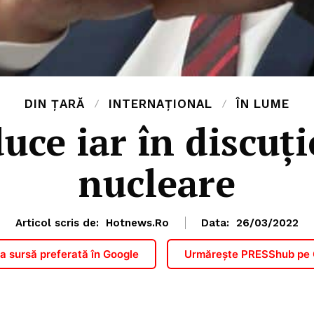
DIN ȚARĂ
INTERNAȚIONAL
ÎN LUME
uce iar în discuț
nucleare
Articol scris de:
Hotnews.ro
Data:
26/03/2022
 sursă preferată în Google
Urmărește PRESShub pe