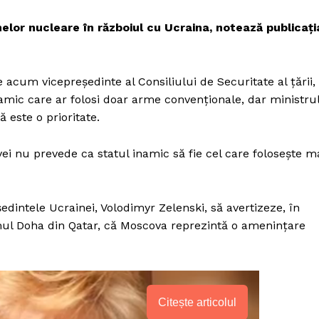
melor nucleare în războiul cu Ucraina, notează publicați
 acum vicepreședinte al Consiliului de Securitate al țării,
amic care ar folosi doar arme convenționale, dar ministru
 este o prioritate.
 nu prevede ca statul inamic să fie cel care folosește m
dintele Ucrainei, Volodimyr Zelenski, să avertizeze, în
umul Doha din Qatar, că Moscova reprezintă o amenințare
Citește articolul