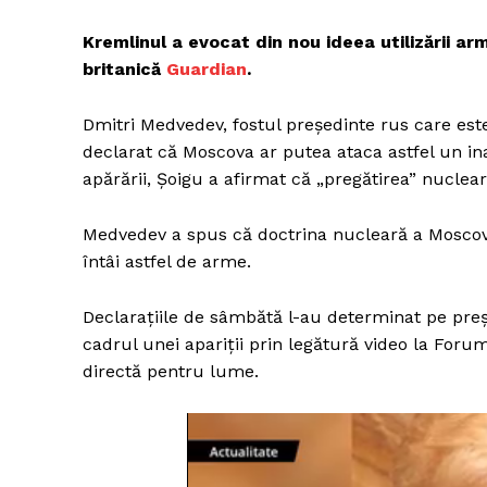
Kremlinul a evocat din nou ideea utilizării ar
britanică
Guardian
.
Dmitri Medvedev, fostul președinte rus care este
declarat că Moscova ar putea ataca astfel un in
apărării, Șoigu a afirmat că „pregătirea” nucleară
Medvedev a spus că doctrina nucleară a Moscovei
întâi astfel de arme.
Declarațiile de sâmbătă l-au determinat pe preșe
cadrul unei apariții prin legătură video la For
directă pentru lume.