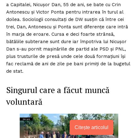
a Capitalei, Nicușor Dan, 55 de ani, se bate cu Crin
Antonescu și Victor Ponta pentru intrarea în turul al
doilea. Sociologii consultați de DW susțin că între cei
trei, Dan, Antonescu și Ponta sunt diferențe care intră
în marja de eroare. Cursa e deci foarte strânsă,
bătăliile subterane sunt dure iar împotriva lui Nicușor
Dan s-au pornit mașinăriile de partid ale PSD și PNL,
plus trusturile de presă unde cele două formațiuni își
fac reclamă de ani de zile pe bani primiți de la bugetul
de stat.
Singurul care a făcut muncă
voluntară
Citește articolul