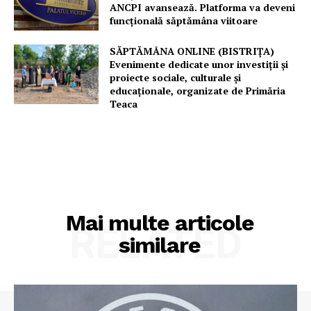
ANCPI avansează. Platforma va deveni
funcțională săptămâna viitoare
SĂPTĂMÂNA ONLINE (BISTRIȚA)
Evenimente dedicate unor investiții și
proiecte sociale, culturale și
educaționale, organizate de Primăria
Teaca
Mai multe articole
RELATED
similare