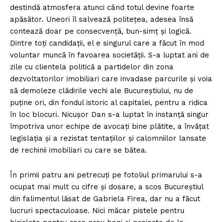
destindă atmosfera atunci când totul devine foarte
apăsător. Uneori îl salvează politețea, adesea însă
contează doar pe consecvență, bun-simț și logică.
Dintre toți candidații, el e singurul care a făcut în mod
voluntar muncă în favoarea societății. S-a luptat ani de
zile cu clientela politică a partidelor din zona
dezvoltatorilor imobiliari care invadase parcurile și voia
să demoleze clădirile vechi ale Bucureștiului, nu de
puține ori, din fondul istoric al capitalei, pentru a ridica
în loc blocuri. Nicușor Dan s-a luptat în instanță singur
împotriva unor echipe de avocați bine plătite, a învățat
legislația și a rezistat tentațiilor și calomniilor lansate
de rechinii imobiliari cu care se bătea.
În primii patru ani petrecuți pe fotoliul primarului s-a
ocupat mai mult cu cifre și dosare, a scos Bucureștiul
din falimentul lăsat de Gabriela Firea, dar nu a făcut
lucruri spectaculoase. Nici măcar pistele pentru