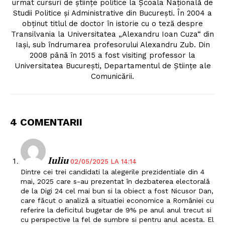
urmat cursuri de ştiinţe politice la Şcoala Naţională de
Studii Politice şi Administrative din Bucureşti. În 2004 a
obţinut titlul de doctor în istorie cu o teză despre
Transilvania la Universitatea „Alexandru Ioan Cuza“ din
Iaşi, sub îndrumarea profesorului Alexandru Zub. Din
2008 până în 2015 a fost visiting professor la
Universitatea Bucureşti, Departamentul de Ştiinţe ale
Comunicării.
4 COMENTARII
Iuliu
02/05/2025 LA 14:14
Dintre cei trei candidati la alegerile prezidentiale din 4
mai, 2025 care s-au prezentat în dezbaterea electorală
de la Digi 24 cel mai bun si la obiect a fost Nicusor Dan,
care făcut o analiză a situatiei economice a României cu
referire la deficitul bugetar de 9% pe anul anul trecut si
cu perspective la fel de sumbre si pentru anul acesta. El