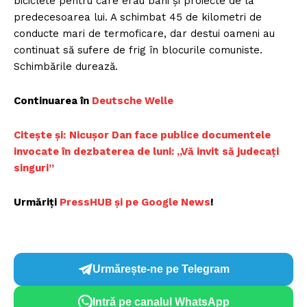
biciclete pentru care erau bani și proiecte de la
predecesoarea lui. A schimbat 45 de kilometri de
conducte mari de termoficare, dar destui oameni au
continuat să sufere de frig în blocurile comuniste.
Schimbările durează.
Continuarea în
Deutsche Welle
Citește și:
Nicușor Dan face publice documentele
invocate în dezbaterea de luni: „Vă invit să judecați
singuri”
Urmăriți
PressHUB și pe Google News
!
Urmărește-ne pe Telegram
Intră pe canalul WhatsApp