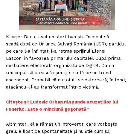
Nicușor Dan a avut un start bun și a început să
scadă după ce Uniunea Salvați România (USR), partidul
pe care l-a înființat, i-a retras sprijinul Elenei
Lasconi în favoarea primarului capitalei. După prima
dezbatere electorală organizată de Digi24, Dan a
reînceput să crească ușor și se află pe un trend
ascendent. Probabil că nu totul i se datorează, în fond,
atacându-l l-au transformat într-o victimă.
Citește și:
Ludovic Orban răspunde acuzațiilor lui
Funeriu: „Este o minciună gogonată”
Altminteri, el a rămas un introvertit, care vorbește
greu, e lipsit de spontaneitate și nu știe cum să