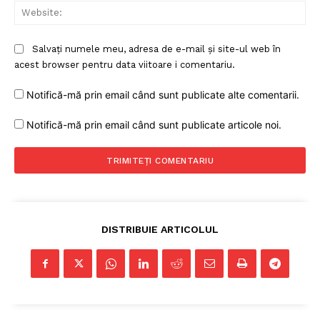
FREEDOM HOUSE ROMÂNIA
Web
Salvați numele meu, adresa de e-mail și site-ul web în
acest browser pentru data viitoare i comentariu.
PRESShub
Notifică-mă prin email când sunt publicate alte comentarii.
Despre noi / Echipa
Notifică-mă prin email când sunt publicate articole noi.
Proiecte editoriale
Rețea
Contact
DISTRIBUIE ARTICOLUL