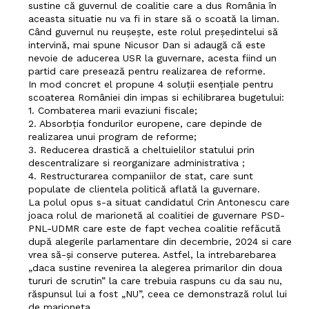
sustine că guvernul de coalitie care a dus România în
aceasta situatie nu va fi in stare să o scoată la liman.
Când guvernul nu reușește, este rolul președintelui să
intervină, mai spune Nicusor Dan si adaugă că este
nevoie de aducerea USR la guvernare, acesta fiind un
partid care presează pentru realizarea de reforme.
In mod concret el propune 4 soluții esențiale pentru
scoaterea României din impas si echilibrarea bugetului:
1. Combaterea marii evaziuni fiscale;
2. Absorbția fondurilor europene, care depinde de
realizarea unui program de reforme;
3. Reducerea drastică a cheltuielilor statului prin
descentralizare si reorganizare administrativa ;
4. Restructurarea companiilor de stat, care sunt
populate de clientela politică aflată la guvernare.
La polul opus s-a situat candidatul Crin Antonescu care
joaca rolul de marionetă al coalitiei de guvernare PSD-
PNL-UDMR care este de fapt vechea coalitie refăcută
după alegerile parlamentare din decembrie, 2024 si care
vrea să-şi conserve puterea. Astfel, la intrebarebarea
„daca sustine revenirea la alegerea primarilor din doua
tururi de scrutin” la care trebuia raspuns cu da sau nu,
răspunsul lui a fost „NU”, ceea ce demonstrază rolul lui
de marioneta.