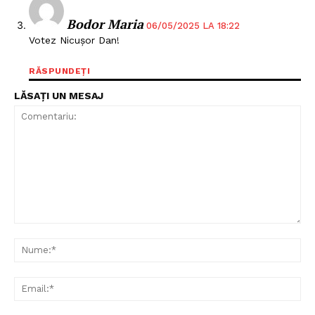
Bodor Maria
06/05/2025 LA 18:22
Votez Nicușor Dan!
RĂSPUNDEȚI
LĂSAȚI UN MESAJ
Comentariu:
Nu
Ema
Un proiect