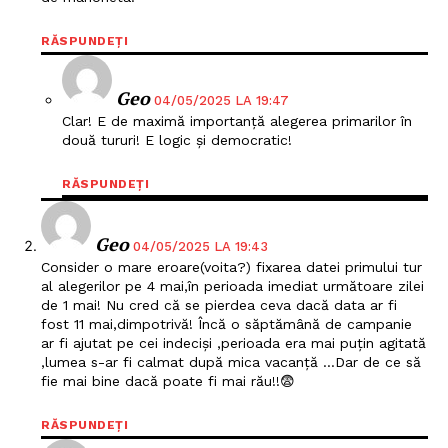
RĂSPUNDEȚI
Geo
04/05/2025 LA 19:47
Clar! E de maximă importanță alegerea primarilor în
două tururi! E logic și democratic!
RĂSPUNDEȚI
Geo
04/05/2025 LA 19:43
Consider o mare eroare(voita?) fixarea datei primului tur
al alegerilor pe 4 mai,în perioada imediat următoare zilei
de 1 mai! Nu cred că se pierdea ceva dacă data ar fi
fost 11 mai,dimpotrivă! Încă o săptămână de campanie
ar fi ajutat pe cei indeciși ,perioada era mai puțin agitată
,lumea s-ar fi calmat după mica vacanță …Dar de ce să
fie mai bine dacă poate fi mai rău!!😨
RĂSPUNDEȚI