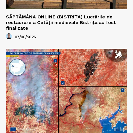
SĂPTĂMÂNA ONLINE (BISTRIȚA) Lucrările de
restaurare a Cetăţii medievale Bistriţa au fost
finalizate
07/08/2026