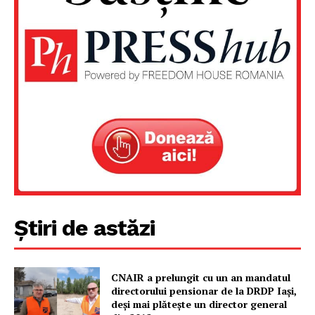
Un proiect
FREEDOM HOUSE ROMÂNIA
PRESShub
Despre noi / Echipa
Știri de astăzi
Proiecte editoriale
Rețea
Contact
CNAIR a prelungit cu un an mandatul
directorului pensionar de la DRDP Iași,
deși mai plătește un director general