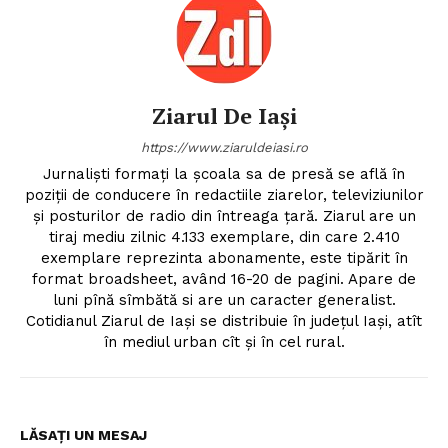
Ziarul De Iași
https://www.ziaruldeiasi.ro
Jurnalişti formaţi la şcoala sa de presă se află în
poziţii de conducere în redactiile ziarelor, televiziunilor
şi posturilor de radio din întreaga ţară. Ziarul are un
tiraj mediu zilnic 4.133 exemplare, din care 2.410
exemplare reprezinta abonamente, este tipărit în
format broadsheet, având 16-20 de pagini. Apare de
luni pînă sîmbătă si are un caracter generalist.
Cotidianul Ziarul de Iaşi se distribuie în judeţul Iaşi, atît
în mediul urban cît şi în cel rural.
LĂSAȚI UN MESAJ