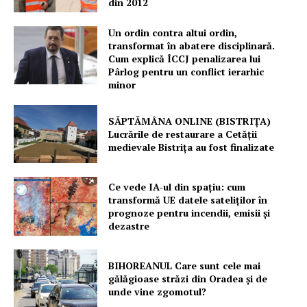
din 2012
Un ordin contra altui ordin,
transformat în abatere disciplinară.
Cum explică ÎCCJ penalizarea lui
Pârlog pentru un conflict ierarhic
minor
SĂPTĂMÂNA ONLINE (BISTRIȚA)
Lucrările de restaurare a Cetăţii
medievale Bistriţa au fost finalizate
Ce vede IA-ul din spațiu: cum
transformă UE datele sateliților în
prognoze pentru incendii, emisii și
dezastre
BIHOREANUL Care sunt cele mai
gălăgioase străzi din Oradea și de
unde vine zgomotul?