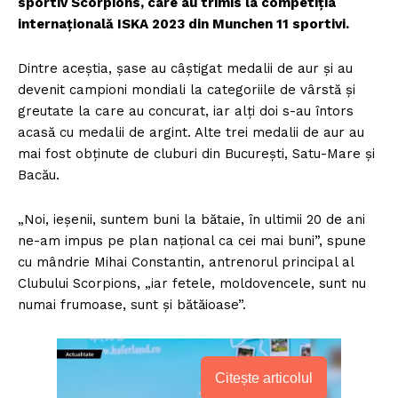
sportiv Scorpions, care au trimis la competiţia
internaţională ISKA 2023 din Munchen 11 sportivi.
Dintre aceştia, şase au câştigat medalii de aur şi au
devenit campioni mondiali la categoriile de vârstă şi
greutate la care au concurat, iar alţi doi s-au întors
acasă cu medalii de argint. Alte trei medalii de aur au
mai fost obţinute de cluburi din Bucureşti, Satu-Mare şi
Bacău.
„Noi, ieşenii, suntem buni la bătaie, în ultimii 20 de ani
ne-am impus pe plan naţional ca cei mai buni”, spune
cu mândrie Mihai Constantin, antrenorul principal al
Clubului Scorpions, „iar fetele, moldovencele, sunt nu
numai frumoase, sunt şi bătăioase”.
Citește articolul