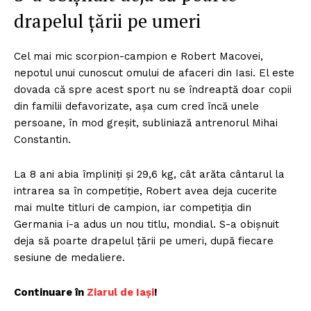
drapelul ţării pe umeri
Cel mai mic scorpion-campion e Robert Macovei,
nepotul unui cunoscut omului de afaceri din Iasi. El este
dovada că spre acest sport nu se îndreaptă doar copii
din familii defavorizate, aşa cum cred încă unele
persoane, în mod greşit, subliniază antrenorul Mihai
Constantin.
La 8 ani abia împliniţi şi 29,6 kg, cât arăta cântarul la
intrarea sa în competiţie, Robert avea deja cucerite
mai multe titluri de campion, iar competiţia din
Germania i-a adus un nou titlu, mondial. S-a obişnuit
deja să poarte drapelul ţării pe umeri, după fiecare
sesiune de medaliere.
Continuare în
Ziarul de Iași
!