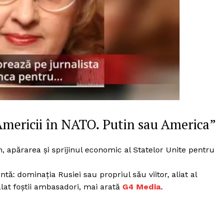
Proiecte editoriale
Rețea
Contact
iect
 HOUSE
NIA
 Americii în NATO. Putin sau America”
 apărarea și sprijinul economic al Statelor Unite pentru
tă: dominația Rusiei sau propriul său viitor, aliat al
lat foștii ambasadori, mai arată
G4 Media
.