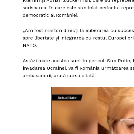
Klemm și Adrian Zuckerman, care au reprezenta
scrisoarea, în care este subliniat pericolul repre
democratic al României.
„Am fost martori direcți la eliberarea cu succe
spre libertate și integrarea cu restul Europei p
NATO.
Astăzi toate acestea sunt în pericol. Sub Putin, 
invadarea Ucrainei. Va fi România următoarea sa
ambasadorii, arată sursa citată.