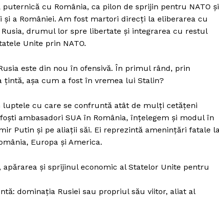
că puternică cu România, ca pilon de sprijin pentru NATO și
și a României. Am fost martori direcți la eliberarea cu
usia, drumul lor spre libertate și integrarea cu restul
tatele Unite prin NATO.
Rusia este din nou în ofensivă. În primul rând, prin
 țintă, așa cum a fost în vremea lui Stalin?
m luptele cu care se confruntă atât de mulți cetățeni
și foști ambasadori SUA în România, înțelegem și modul în
r Putin și pe aliații săi. Ei reprezintă amenințări fatale l
n România, Europa și America.
apărarea și sprijinul economic al Statelor Unite pentru
tă: dominația Rusiei sau propriul său viitor, aliat al