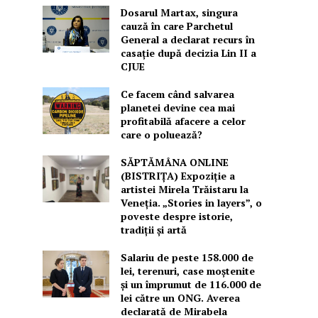
Dosarul Martax, singura
cauză în care Parchetul
General a declarat recurs în
casație după decizia Lin II a
CJUE
Ce facem când salvarea
planetei devine cea mai
profitabilă afacere a celor
care o poluează?
SĂPTĂMÂNA ONLINE
(BISTRIȚA) Expoziție a
artistei Mirela Trăistaru la
Veneția. „Stories in layers”, o
poveste despre istorie,
tradiții și artă
Salariu de peste 158.000 de
lei, terenuri, case moștenite
și un împrumut de 116.000 de
lei către un ONG. Averea
declarată de Mirabela