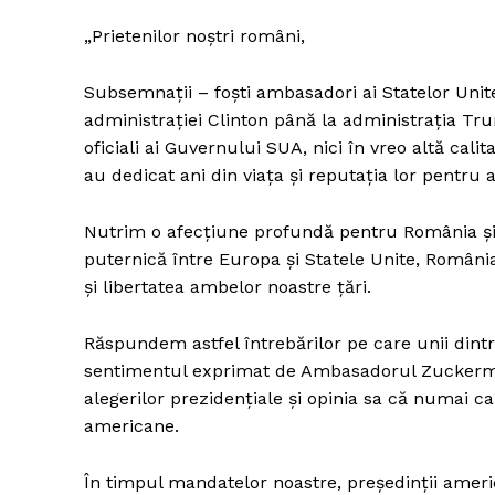
„Prietenilor noştri români,
Subsemnaţii – foști ambasadori ai Statelor Unit
administrației Clinton până la administrația Tr
oficiali ai Guvernului SUA, nici în vreo altă calit
au dedicat ani din viața și reputația lor pentru 
Nutrim o afecțiune profundă pentru România și u
puternică între Europa și Statele Unite, România
și libertatea ambelor noastre țări.
Răspundem astfel întrebărilor pe care unii dint
sentimentul exprimat de Ambasadorul Zuckerman 
alegerilor prezidențiale și opinia sa că numai 
americane.
În timpul mandatelor noastre, președinții amer