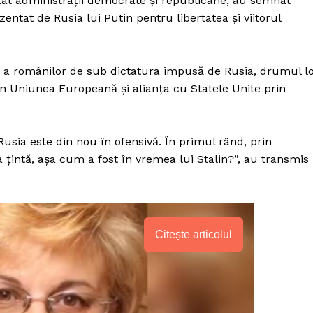
t administrații democrate și republicane, au semnat
zentat de Rusia lui Putin pentru libertatea și viitorul
s a românilor de sub dictatura impusă de Rusia, drumul l
rin Uniunea Europeană și alianța cu Statele Unite prin
Rusia este din nou în ofensivă. În primul rând, prin
 țintă, așa cum a fost în vremea lui Stalin?”, au transmis
Citește articolul
PRESShub
Despre noi / Echipa