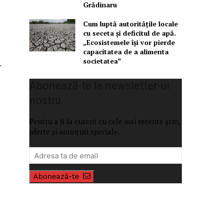
Grădinaru
Cum luptă autoritățile locale
cu seceta și deficitul de apă.
„Ecosistemele își vor pierde
capacitatea de a alimenta
societatea”
-
Abonează-te la newsletter-ul
nostru
a
Pentru a fi la curent cu cele mai recente știri,
oferte și anunțuri speciale.
Abonează-te