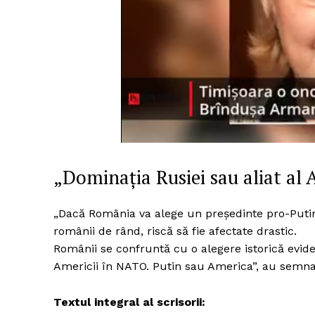
Un pro
FREEDOM
ROMÂ
„Dominația Rusiei sau aliat al
„Dacă România va alege un președinte pro-Putin,
românii de rând, riscă să fie afectate drastic.
Românii se confruntă cu o alegere istorică eviden
Americii în NATO. Putin sau America”, au semna
Textul integral al scrisorii: