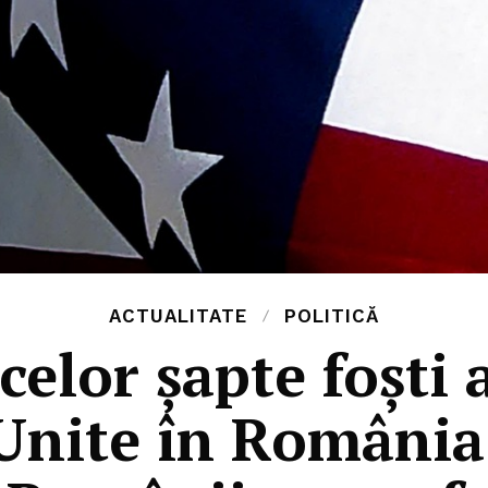
ACTUALITATE
POLITICĂ
 celor șapte foști
 Unite în România