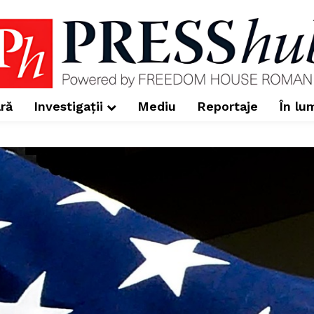
ră
Investigații
Mediu
Reportaje
În lu