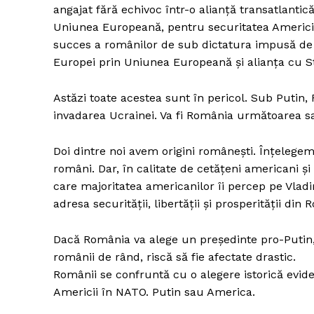
angajat fără echivoc într-o alianță transatlanti
Uniunea Europeană, pentru securitatea Americii 
succes a românilor de sub dictatura impusă de R
Europei prin Uniunea Europeană și alianța cu S
Astăzi toate acestea sunt în pericol. Sub Putin, 
invadarea Ucrainei. Va fi România următoarea sa
Doi dintre noi avem origini româneşti. Înțelege
români. Dar, în calitate de cetăţeni americani 
care majoritatea americanilor îi percep pe Vladimi
adresa securității, libertății și prosperității di
Dacă România va alege un președinte pro-Putin, 
românii de rând, riscă să fie afectate drastic.
Românii se confruntă cu o alegere istorică eviden
Americii în NATO. Putin sau America.