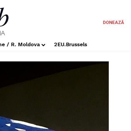
DONEAZĂ
me / R. Moldova
2EU.Brussels