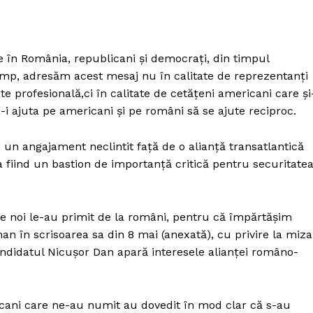
e în România, republicani și democrați, din timpul
ump, adresăm acest mesaj nu în calitate de reprezentanți
ate profesională,ci în calitate de cetățeni americani care și
a-i ajuta pe americani și pe români să se ajute reciproc.
n angajament neclintit față de o alianță transatlantică
 fiind un bastion de importanță critică pentru securitate
re noi le-au primit de la români, pentru că împărtășim
în scrisoarea sa din 8 mai (anexată), cu privire la miza
candidatul Nicușor Dan apară interesele alianței româno-
icani care ne-au numit au dovedit în mod clar că s-au