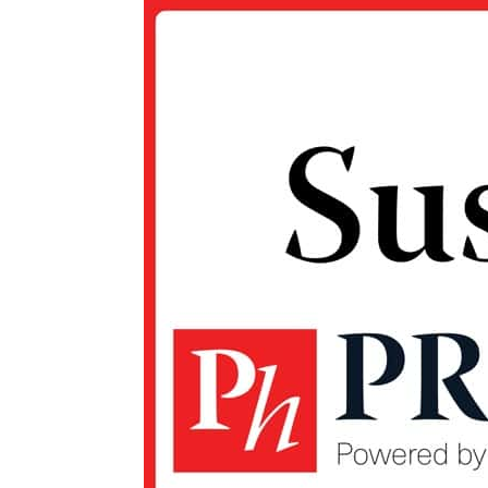
Un pro
FREEDOM
ROMÂ