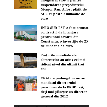
înregistrat site-ul pentru
suspendarea președintelui
Nicușor Dan. A fost plătit de
AUR cu peste 2 milioane de
euro
INFO SUD-EST A fost semnat
contractul de finanțare
pentru noul acvariu din
Constanța, o investiție de 23
de milioane de euro
Prețurile mondiale ale
alimentelor au atins cel mai
ridicat nivel din ultimii trei
ani
CNAIR a prelungit cu un an
mandatul directorului
pensionar de la DRDP Iași,
deși mai plătește un director
general din 2012