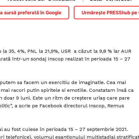
 sursă preferată în Google
Urmărește PRESShub pe
 la 35, 4%, PNL la 21,9%, USR a căzut la 9,8 % iar AUR
 arată într-un sondaj Inscop realizat în perioada 15 – 27
 putem sa facem un exercitiu de imaginatie. Cea mai
mai racori putin spiritele si emotiile. Constatam însă ca
 doar 9 luni. Este un ritm de creștere uriaș care pare
olitic”, a scrie pe Facebook directorul Inscop, Remus
nal au fost culese în perioada 15 – 27 septembrie 2021.
i telefonice), volumul eșantionului multistadial stratifica