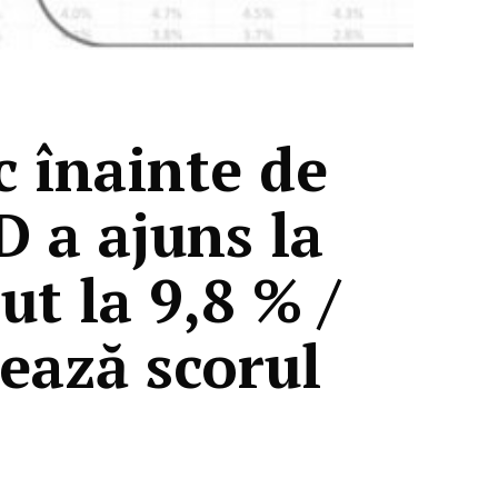
 înainte de
D a ajuns la
t la 9,8 % /
lează scorul