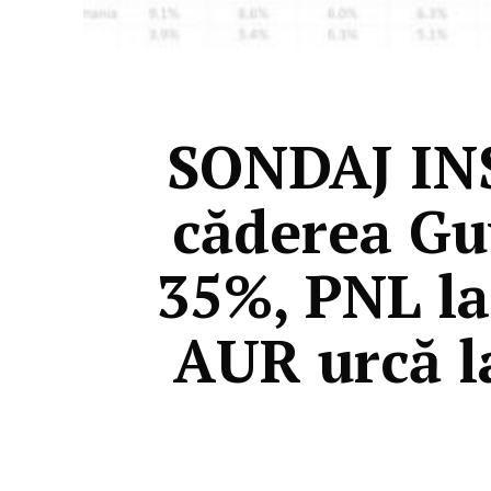
SONDAJ INS
căderea Guv
35%, PNL la
AUR urcă la