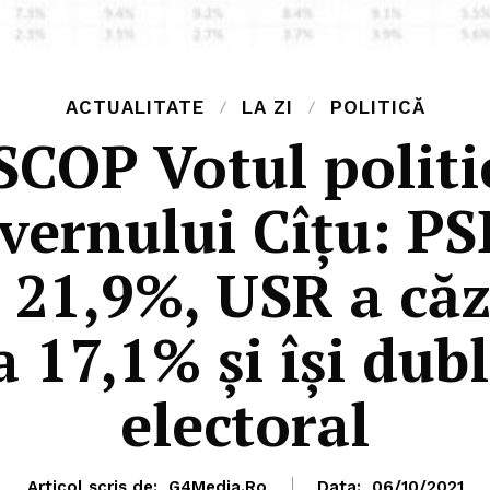
ACTUALITATE
LA ZI
POLITICĂ
COP Votul politic
ernului Cîțu: PS
 21,9%, USR a căzu
 17,1% și își dub
electoral
Articol scris de:
G4Media.ro
Data:
06/10/2021