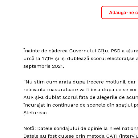
Adaugă-ne ca
Înainte de căderea Guvernului Cîțu, PSD a ajuns
urcă la 17,1% și își dublează scorul electoral,se
septembrie 2021.
”Nu stim cum arata dupa trecere motiunii, dar
relevanta masuratoare va fi insa dupa ce se vor 
AUR și-a dublat scorul fata de alegerile de acum
încurajat in continuare de scenele din spațiul p
Ștefureac.
Notă: Datele sondajului de opinie la nivel natio
Datele au fost culese prin metoda CATI (interviur