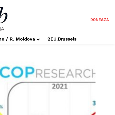
DONEAZĂ
me / R. Moldova
2EU.Brussels