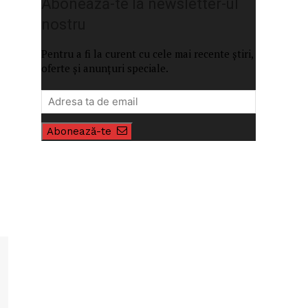
Abonează-te la newsletter-ul
nostru
Pentru a fi la curent cu cele mai recente știri,
oferte și anunțuri speciale.
Abonează-te