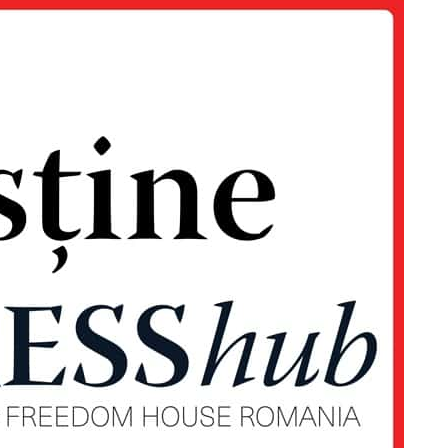
Proiecte editoriale
Rețea
Contact
iect
 HOUSE
NIA