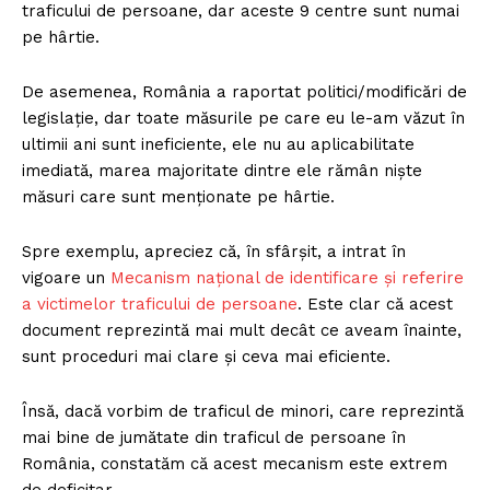
traficului de persoane, dar aceste 9 centre sunt numai
FREEDOM HOUSE ROMÂNIA
pe hârtie.
De asemenea, România a raportat politici/modificări de
legislație, dar toate măsurile pe care eu le-am văzut în
PRESShub
ultimii ani sunt ineficiente, ele nu au aplicabilitate
imediată, marea majoritate dintre ele rămân niște
Despre noi / Echipa
măsuri care sunt menționate pe hârtie.
Proiecte editoriale
Spre exemplu, apreciez că, în sfârșit, a intrat în
Rețea
vigoare un
Mecanism național de identificare și referire
Contact
a victimelor traficului de persoane
. Este clar că acest
document reprezintă mai mult decât ce aveam înainte,
sunt proceduri mai clare și ceva mai eficiente.
Însă, dacă vorbim de traficul de minori, care reprezintă
mai bine de jumătate din traficul de persoane în
România, constatăm că acest mecanism este extrem