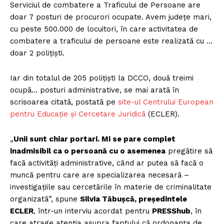
Serviciul de combatere a Traficului de Persoane are
doar 7 posturi de procurori ocupate. Avem județe mari,
cu peste 500.000 de locuitori, în care activitatea de
combatere a traficului de persoane este realizată cu …
doar 2 polițiști.
Iar din totalul de 205 polițiști la DCCO, două treimi
ocupă… posturi administrative, se mai arată în
scrisoarea citată, postată pe
site-ul Centrului European
pentru Educație și Cercetare Juridică
(ECLER).
„
Unii sunt chiar portari. Mi se pare complet
inadmisibil ca o persoană cu o asemenea
pregătire să
facă activități administrative, când ar putea să facă o
muncă pentru care are specializarea necesară –
investigațiile sau cercetările în materie de criminalitate
organizată”, spune
Silvia Tăbușcă, președintele
ECLER
, într-un interviu acordat pentru
PRESShub
, în
care atrage atenția asupra faptului că ordonanța de