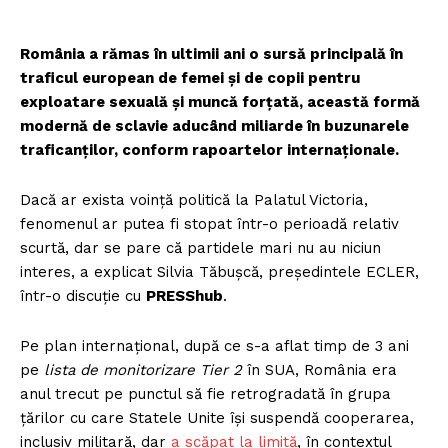
România a rămas în ultimii ani o sursă principală în
traficul european de femei și de copii pentru
exploatare sexuală și muncă forțată, această formă
modernă de sclavie aducând miliarde în buzunarele
traficanților, conform rapoartelor internaționale.
Dacă ar exista voință politică la Palatul Victoria,
fenomenul ar putea fi stopat într-o perioadă relativ
scurtă, dar se pare că partidele mari nu au niciun
interes, a explicat Silvia Tăbușcă, președintele ECLER,
într-o discuție cu
PRESShub
.
Pe plan internațional, după ce s-a aflat timp de 3 ani
pe
lista de monitorizare Tier 2
în SUA, România era
anul trecut pe punctul să fie retrogradată în grupa
țărilor cu care Statele Unite își suspendă cooperarea,
inclusiv militară, dar
a scăpat la limită
, în contextul