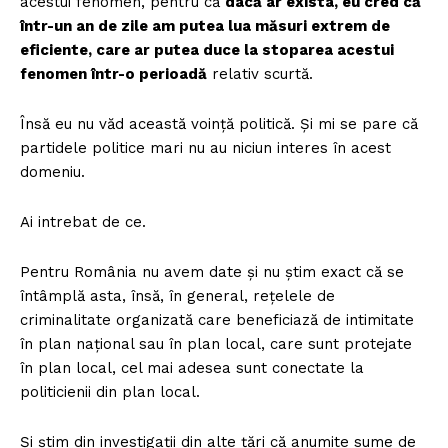
acestui fenomen, pentru că
dacă ar exista, eu cred că
într-un an de zile am putea lua măsuri extrem de
eficiente, care ar putea duce la stoparea acestui
fenomen într-o perioadă
relativ scurtă.
Însă eu nu văd această voință politică. Și mi se pare că
partidele politice mari nu au niciun interes în acest
domeniu.
Ai intrebat de ce.
Pentru România nu avem date și nu știm exact că se
întâmplă asta, însă, în general, rețelele de
criminalitate organizată care beneficiază de intimitate
în plan național sau în plan local, care sunt protejate
în plan local, cel mai adesea sunt conectate la
politicienii din plan local.
Și știm din investigații din alte țări că anumite sume de