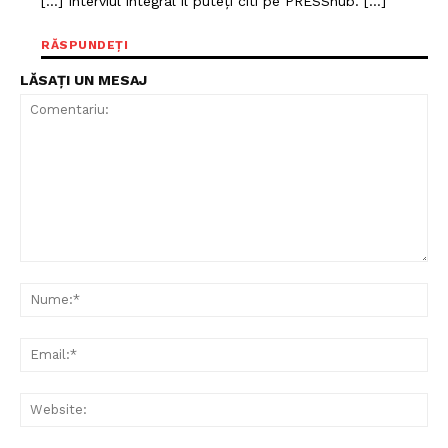
[…] Interviul integral îl puteți citi pe PRESShub. […]
RĂSPUNDEȚI
LĂSAȚI UN MESAJ
Comentariu:
Nu
Ema
Web