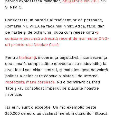
privind exploatarea minorilor,
obligatorie din 2013
. Și?
Și NIMIC.
Considerată un paradis al traficanților de persoane,
România NU VREA să facă mai nimic. Adică, face, dar
pe hârtie și de ochii lumii, după cum reiese dintr-
o
scrisoare deschisă adresată recent de mai multe ONG-
uri premierului Nicolae Ciucă
.
Pentru
traficanți
, incoerența legislativă, inconsecvența
decizională, complicitățile (dovedite sau nedovedite) la
nivel local sau chiar central, și mai ales lipsa de voință
politică a celor care conduc Ministerul de Interne
reprezintă mană cerească
. Nu e de mirare că frații
Tate și-au consolidat imperiul pe plaiurile noastre
mioritice.
Iar ei nu sunt o excepție. Un mic exemplu: peste
250.000 de euro au câștigat membrii clanurilor Ştoacă