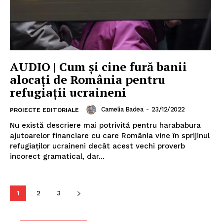
AUDIO | Cum și cine fură banii
alocați de România pentru
refugiații ucraineni
Camelia Badea
-
23/12/2022
PROIECTE EDITORIALE
Nu există descriere mai potrivită pentru harababura
ajutoarelor financiare cu care România vine în sprijinul
refugiaților ucraineni decât acest vechi proverb
Un proiect
incorect gramatical, dar...
FREEDOM HOUSE ROMÂNIA
1
2
3