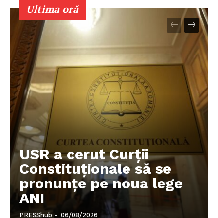
PRESShub
Ultima oră
Despre noi / Echipa
Proiecte editoriale
Rețea
Contact
USR a cerut Curții
Constituționale să se
pronunțe pe noua lege
ANI
PRESShub
-
06/08/2026