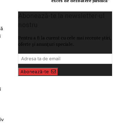
exces de dezbatere juridică”
Abonează-te la newsletter-ul
nostru
că
i
Pentru a fi la curent cu cele mai recente știri,
oferte și anunțuri speciale.
Abonează-te
i
iv