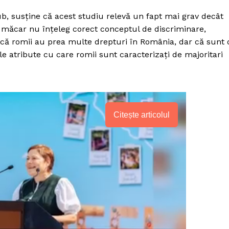
b, susține că acest studiu relevă un fapt mai grav decât
i măcar nu înțeleg corect conceptul de discriminare,
 că romii au prea multe drepturi în România, dar că sunt 
le atribute cu care romii sunt caracterizați de majoritari
Citește articolul
PRESShub
Despre noi / Echipa