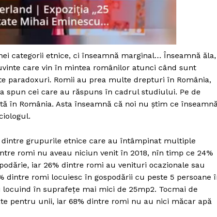
Proiecte editoriale
Rețea
Contact
iect
 HOUSE
nei categorii etnice, ci înseamnă marginal… Înseamnă ăla,
NIA
cuvinte care vin în mintea românilor atunci când sunt
iște paradoxuri. Romii au prea multe drepturi în România,
ta spun cei care au răspuns în cadrul studiului. Pe de
nată în România. Asta înseamnă că noi nu știm ce înseamn
ciologul.
 dintre grupurile etnice care au întâmpinat multiple
dintre romi nu aveau niciun venit în 2018, nîn timp ce 24%
odărie, iar 26% dintre romi au venituri ocazionale sau
 dintre romi locuiesc în gospodării cu peste 5 persoane 
i locuind în suprafețe mai mici de 25mp2. Tocmai de
tate pentru unii, iar 68% dintre romi nu au nici măcar apă