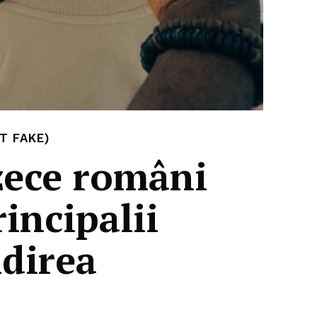
T FAKE)
 zece români
incipalii
ndirea