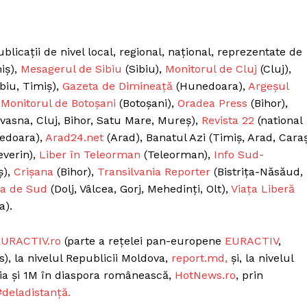
cații de nivel local, regional, național, reprezentate de
iș),
Mesagerul de Sibiu
(Sibiu),
Monitorul de Cluj
(Cluj),
biu, Timiș),
Gazeta de Dimineață
(Hunedoara),
Argeșul
,
Monitorul de Botoșani
(Botoșani),
Oradea Press
(Bihor),
vasna, Cluj, Bihor, Satu Mare, Mureș),
Revista 22
(national
edoara),
Arad24.net
(Arad), Banatul Azi (Timiș, Arad, Cara
everin),
Liber în Teleorman
(Teleorman),
Info Sud-
ș),
Crișana
(Bihor),
Transilvania Reporter
(Bistrița-Năsăud,
a de Sud
(Dolj, Vâlcea, Gorj, Mehedinți, Olt),
Viața Liberă
a).
URACTIV.ro
(parte a rețelei pan-europene
EURACTIV
,
s), la nivelul Republicii Moldova,
report.md,
și, la nivelul
nia și 1M în diaspora românească,
HotNews.ro
, prin
deladistanță.