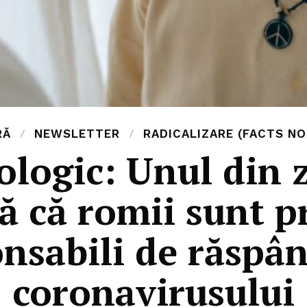
RĂ
NEWSLETTER
RADICALIZARE (FACTS NO
ologic: Unul din
ă că romii sunt pr
nsabili de răspâ
coronavirusului