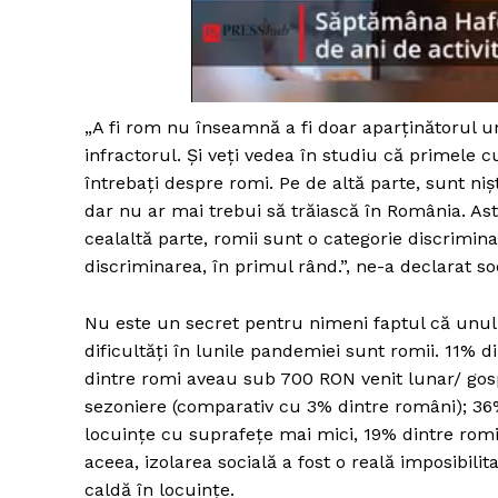
Un pro
FREEDOM
„A fi rom nu înseamnă a fi doar aparținătorul u
ROMÂ
infractorul. Și veți vedea în studiu că primele 
întrebați despre romi. Pe de altă parte, sunt n
dar nu ar mai trebui să trăiască în România. As
cealaltă parte, romii sunt o categorie discrimi
discriminarea, în primul rând.”, ne-a declarat so
Nu este un secret pentru nimeni faptul că unul
dificultăți în lunile pandemiei sunt romii. 11% 
dintre romi aveau sub 700 RON venit lunar/ gosp
sezoniere (comparativ cu 3% dintre români); 36%
locuințe cu suprafețe mai mici, 19% dintre rom
aceea, izolarea socială a fost o reală imposibili
caldă în locuințe.