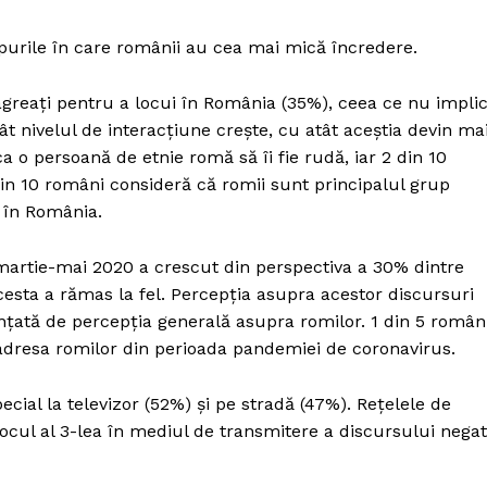
upurile în care românii au cea mai mică încredere.
 agreați pentru a locui în România (35%), ceea ce nu impli
ât nivelul de interacțiune crește, cu atât aceștia devin ma
ca o persoană de etnie romă să îi fie rudă, iar 2 din 10
 din 10 români consideră că romii sunt principalul grup
 în România.
 martie-mai 2020 a crescut din perspectiva a 30% dintre
esta a rămas la fel. Percepția asupra acestor discursuri
ențată de percepția generală asupra romilor. 1 din 5 român
a adresa romilor din perioada pandemiei de coronavirus.
cial la televizor (52%) și pe stradă (47%). Rețelele de
 locul al 3-lea în mediul de transmitere a discursului negat