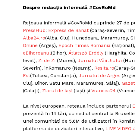
Despre redacția informală #CovRoMd
Rețeaua informală #CovRoMd cuprinde 27 de publi
PressHub
:
Express de Banat
(Caraș-Severin, Tim
Alba24.ro
(Alba, Cluj, Hunedoara, Maramureș, Si
Online
(Argeș),
Epoch Times Romania
(național)
eBihoreanul
(Bihor),
Átlátszó Erdély
(Harghita, Co
level),
Zi de Zi
(Mureș),
Jurnalul Văii Jiului
(Hun
Severin), inRoman.ro (Neamț),
Resita.ro
(Caraș-S
Est
(Tulcea, Constanța),
Jurnalul de Argeș
(Arge
Cluj, Bihor, Satu Mare, Maramureș, Sălaj),
Gazet
(Galați),
Ziarul de Iași
(Iași) și
Vrancea24
(Vrance
La nivel european, rețeaua include partenerul
E
prezentă în 14 țări, cu sediul central la Bruxelle
unei comunități de 5,6M de utilizatori în Româ
platforma de dezbateri interactive,
LIVE VIDEO #