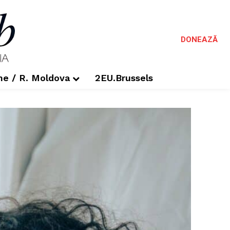
DONEAZĂ
me / R. Moldova
2EU.Brussels