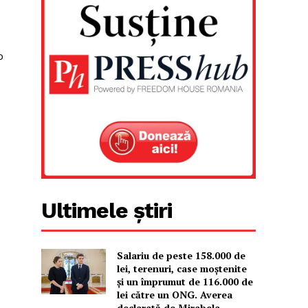
o
Ultimele știri
Salariu de peste 158.000 de
lei, terenuri, case moștenite
și un împrumut de 116.000 de
lei către un ONG. Averea
declarată de Mirabela