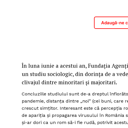
Adaugă-ne ca
În luna iunie a acestui an, Fundația Agenț
un studiu sociologic, din dorința de a ve
clivajul dintre minoritari și majoritari.
Concluziile studiului sunt de-a dreptul înfiorăt
pandemie, distanța dintre „noi” (cei buni, care re
crescut simțitor. Interesant este că percepția 
de apariția și propagarea virusului în România s
și-ar dori ca un rom să-i fie rudă, potrivit acest