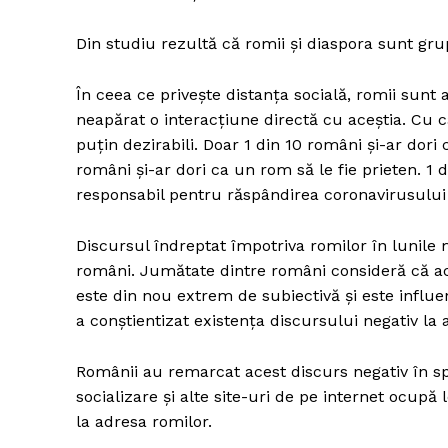
Din studiu rezultă că romii și diaspora sunt gr
În ceea ce privește distanța socială, romii sunt
neapărat o interacțiune directă cu aceștia. Cu c
puțin dezirabili. Doar 1 din 10 români și-ar dori 
români și-ar dori ca un rom să le fie prieten. 1
responsabil pentru răspândirea coronavirusului
Discursul îndreptat împotriva romilor în lunile
români. Jumătate dintre români consideră că ac
este din nou extrem de subiectivă și este influ
a conștientizat existența discursului negativ l
Românii au remarcat acest discurs negativ în spe
socializare și alte site-uri de pe internet ocupă
la adresa romilor.