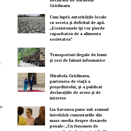
Grădinaru
Cum luptă autoritățile locale
cu seceta și deficitul de apă.
„Ecosistemele își vor pierde
capacitatea de a alimenta
societatea”
Transporturi ilegale de lemn
și zeci de falsuri informatice
ă
Mirabela Grădinaru,
partenera de viață a
președintelui, și-a publicat
declarațiile de avere și de
interese
în
Lia Savonea pune sub semnul
întrebării comentariile din
mass-media despre dosarele
penale: „Un fenomen de