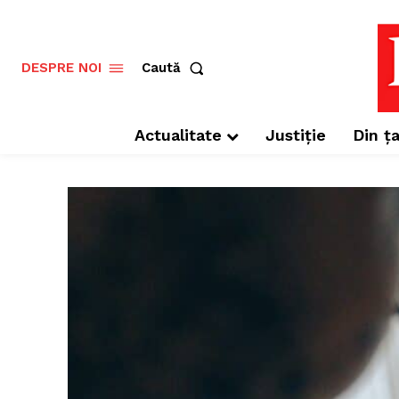
Caută
DESPRE NOI
Actualitate
Justiție
Din ța