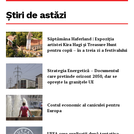
Știri de astăzi
Săptămâna Haferland | Expoziţia
artistei Kira Hagi şi Treasure Hunt
Un proiect
pentru copii – în a treia zi a festivalului
FREEDOM HOUSE ROMÂNIA
Strategia Energetică – Documentul
care pretinde orizont 2050, dar se
oprește la granițele UE
PRESShub
Despre noi / Echipa
Costul economic al caniculei pentru
Europa
Proiecte editoriale
Rețea
Contact
UEFA cere explicații după tentativa