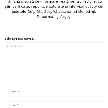
rămână o sursă de informare reală pentru regiune, cu
ştiri verificate, reportaje colorate şi interviuri quality din
judeţele Dolj, Olt, Gorj, Vâlcea, dar şi Mehedinţi,
Teleorman şi Argeş.
LĂSAȚI UN MESAJ
Comentariu:
Nu
Ema