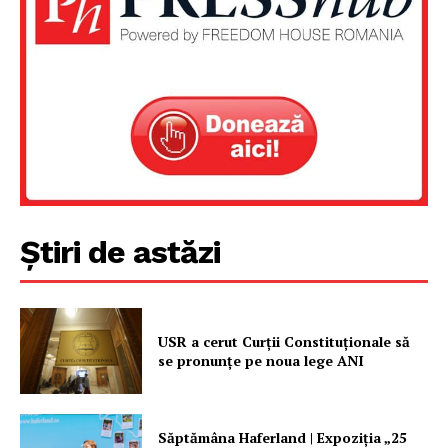
Un proiect
FREEDOM HOUSE ROMÂNIA
PRESShub
Știri de astăzi
Despre noi / Echipa
Proiecte editoriale
Rețea
USR a cerut Curții Constituționale să
Contact
se pronunțe pe noua lege ANI
Săptămâna Haferland | Expoziţia „25