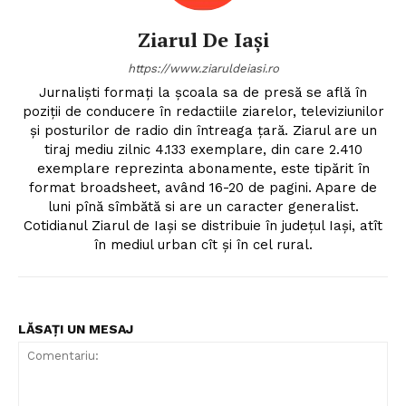
Ziarul De Iași
https://www.ziaruldeiasi.ro
Jurnalişti formaţi la şcoala sa de presă se află în
poziţii de conducere în redactiile ziarelor, televiziunilor
şi posturilor de radio din întreaga ţară. Ziarul are un
tiraj mediu zilnic 4.133 exemplare, din care 2.410
exemplare reprezinta abonamente, este tipărit în
format broadsheet, având 16-20 de pagini. Apare de
luni pînă sîmbătă si are un caracter generalist.
Cotidianul Ziarul de Iaşi se distribuie în judeţul Iaşi, atît
în mediul urban cît şi în cel rural.
LĂSAȚI UN MESAJ