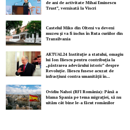
de ani de activitate Mihai Eminescu
Trust”, vernisată la Viscri
Castelul Miko din Olteni va deveni
muzeu şi va fi inclus în Ruta curiilor din
Transilvania
AKTUAL24 Instituție a statului, omagiu
lui Ion Iliescu pentru contribuția la
„păstrarea adevărului istoric” despre
Revoluție. Iliescu fusese acuzat de
infracțiuni contra umanității în...
Ovidiu Nahoi (RFI România): Până a
blama Spania pe tema migrației, să nu
uităm cât bine le-a făcut românilor