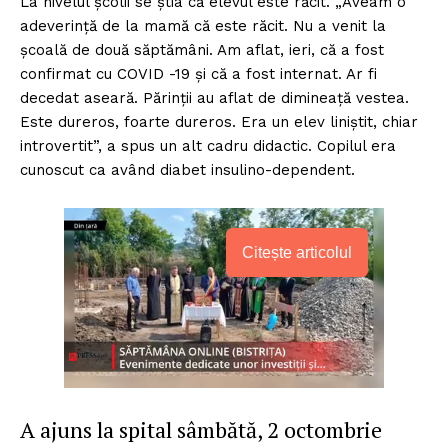
La nivelul şcolii se ştia că elevul este răcit. „Aveam o
adeverinţă de la mamă că este răcit. Nu a venit la
şcoală de două săptămâni. Am aflat, ieri, că a fost
confirmat cu COVID -19 şi că a fost internat. Ar fi
decedat aseară. Părinţii au aflat de dimineaţă vestea.
Este dureros, foarte dureros. Era un elev liniştit, chiar
introvertit”, a spus un alt cadru didactic. Copilul era
cunoscut ca având diabet insulino-dependent.
Citește articolul
A ajuns la spital sâmbătă, 2 octombrie