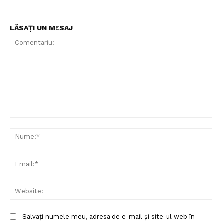
LĂSAȚI UN MESAJ
Comentariu:
Nu
Ema
Web
Salvați numele meu, adresa de e-mail și site-ul web în