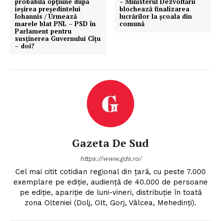
probabilă opțiune după
– Ministerul Dezvoltării
ieșirea președintelui
blochează finalizarea
Iohannis / Urmează
lucrărilor la școala din
marele blat PNL – PSD în
comună
Parlament pentru
susținerea Guvernului Cîțu
– doi?
Gazeta De Sud
https://www.gds.ro/
Cel mai citit cotidian regional din țară, cu peste 7.000
exemplare pe ediție, audiență de 40.000 de persoane
pe ediție, apariție de luni-vineri, distribuție în toată
zona Olteniei (Dolj, Olt, Gorj, Vâlcea, Mehedinți).