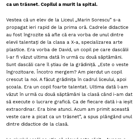
ca un trăsnet. Copilul a murit la spital.
Vestea că un elev de la Liceul „Marin Sorescu” s-a
propagat ieri rapid de la prima oră. Cadrele didactice
au fost îngrozite să afle că era vorba de unul dintre
elevii talentaţi de la clasa a X-a, specializarea arte
plastice. Era vorba de David, un copil pe care dascălii
l-ar fi văzut ultima dată în urmă cu două săptămâni.
Sunt dascăli care îl ştiau de la grădiniţă. „Este o veste
îngrozitoare. Încotro mergem? Am pierdut un copil
crescut la noi. A făcut grădiniţa în cadrul liceului, apoi
şcoala. Era un copil foarte talentat. Ultima dată l-am
văzut în urmă cu două săptămâni la clasă când i-am dat
să execute o lucrare grafică. Ca de fiecare dată i-a ieşit
extraordinar. Era bine atunci. Acum am primit această
veste care a picat ca un trăsnet”, a spus plângând unul
dintre didactice de la clasă.