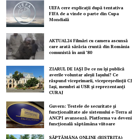
UEFA cere explicații după tentativa
FIFA de a vinde o parte din Cupa
Mondială
PRESShub
Despre noi / Echipa
AKTUAL24 Filmări cu camera ascunsă
Proiecte editoriale
care arată sărăcia cruntă din România
comunistă în anii ’80
Rețea
Contact
ZIARUL DE IAȘI De ce nu își publică
averile voluntar aleșii Iașului? Ce
răspund viceprimarii, vicepreședinții CJ
Iași, membri ai USR și reprezentanți
CURAJ
Guvern: Testele de securitate și
funcționalitate ale sistemului e-Terra al
ANCPI avansează. Platforma va deveni
funcțională săptămâna viitoare
SĂPTĂMÂNA ONLINE (BISTRIȚA)