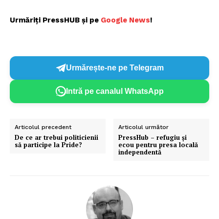
Urmăriți PressHUB și pe
Google News
!
Un proiect
Urmărește-ne pe Telegram
FREEDOM HOUSE ROMÂNIA
Intră pe canalul WhatsApp
PRESShub
Articolul precedent
Articolul următor
De ce ar trebui politicienii
PressHub – refugiu și
să participe la Pride?
ecou pentru presa locală
independentă
Despre noi / Echipa
Proiecte editoriale
Rețea
Contact