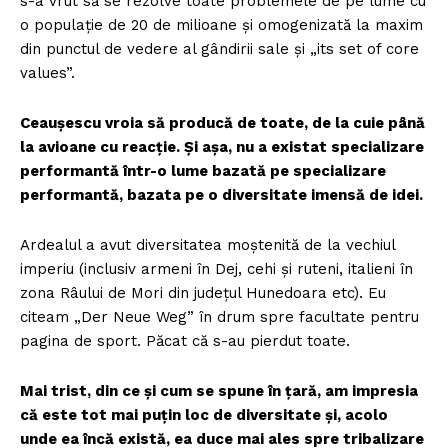
s-a vrut să se rezolve toate problemele de pe lume cu
o populație de 20 de milioane și omogenizată la maxim
din punctul de vedere al gândirii sale și „its set of core
values”.
Ceaușescu vroia să producă de toate, de la cuie până
la avioane cu reacție. Și așa, nu a existat specializare
performantă într-o lume bazată pe specializare
performantă, bazata pe o diversitate imensă de idei.
Ardealul a avut diversitatea moștenită de la vechiul
imperiu (inclusiv armeni în Dej, cehi și ruteni, italieni în
zona Râului de Mori din județul Hunedoara etc). Eu
citeam „Der Neue Weg” în drum spre facultate pentru
pagina de sport. Păcat că s-au pierdut toate.
Mai trist, din ce și cum se spune în țară, am impresia
că este tot mai puțin loc de diversitate și, acolo
unde ea încă există, ea duce mai ales spre tribalizare