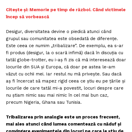
Citește și: Memorie pe timp de război. Când victimele
încep să vorbească
Desigur, diversitatea devine o piedică atunci când
grupul sau comunitatea este obsedată de diferențe.
Este ceea ce numim „tribalizare”. De exemplu, ea s-ar
fi produs (desigur, la o scară infimă) dacă în discuția cu
tatăl globe-trotter, eu i-aș fi zis că mă interesează doar
locurile din SUA și Europa, că doar pe astea le-am
văzut cu ochii mei. Iar restul nu mă privește. Sau dacă
aș fi încercat să mapez rigid ceea ce știu eu pe țările și
locurile de care tatăl mi-a povestit, locuri despre care
nu știam nimic sau mai nimic în cel mai bun caz,
precum Nigeria, Ghana sau Tunisia.
Tribalizarea prin analogie este un proces frecvent,
mai ales atunci când lumea comentează cu năduf și
convingere evenimentele din locuri pe care le știu de