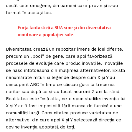
decât cele omogene, din oameni care provin și s-au
format în același loc.
Forța fantastică a SUA vine și din diversitatea
uimitoare a populației sale.
Diversitatea crează un repozitar imens de idei diferite,
precum un „pool” de gene, care apoi favorizează
procesele de evoluție care produc inovațiile. Inovațiile
se nasc întotdeauna din mulțimea alternativelor. Există
nenumărate mituri și legende despre cum X și Y au
descoperit ABC în timp ce căscau gura la trecerea
norilor sau după ce și-au tocat neuronii Z ani la rând.
Realitatea este însă alta, ne-o spun studiile: invenția lui
X și Y ar fi fost imposibilă fără munca de furnică a unei
comunități largi. Comunitatea produce varietatea de
alternative, din care apoi X și Y selectează direcția ce
devine invenția adoptată de toți.