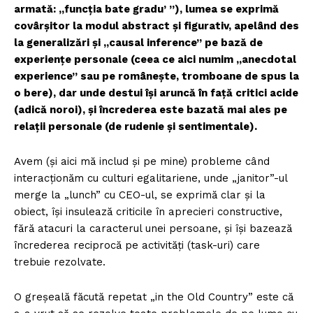
armată: „funcția bate gradu’ ”), lumea se exprimă
covârșitor la modul abstract și figurativ, apelând des
la generalizări și „causal inference” pe bază de
experiențe personale (ceea ce aici numim „anecdotal
experience” sau pe românește, tromboane de spus la
o bere), dar unde destui își aruncă în față critici acide
(adică noroi), și încrederea este bazată mai ales pe
relații personale (de rudenie și sentimentale).
Avem (și aici mă includ și pe mine) probleme când
interacționăm cu culturi egalitariene, unde „janitor”-ul
merge la „lunch” cu CEO-ul, se exprimă clar și la
obiect, își insulează criticile în aprecieri constructive,
fără atacuri la caracterul unei persoane, și își bazează
încrederea reciprocă pe activități (task-uri) care
trebuie rezolvate.
O greșeală făcută repetat „in the Old Country” este că