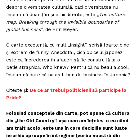
despre diversitatea culturală, căci diversitatea nu
înseamnă doar țări și etnii diferite, este „
The culture
map. Breaking through the invisible boundaries of
global business
”, de Erin Meyer.
O carte excelentă, cu mult „insight”, scrisă foarte bine
și extrem de funny. Anecdotal, cică obiceiul japonez
este ca încrederea în afaceri să fie construită la o
beție strașnică. Who knew? Pentru că nu beau alcool,
înseamnă oare că nu aș fi bun de business în Japonia?
Citește și:
De ce ar trebui politicienii să part
icipe la
Pride?
Folosind conceptele din carte, pot spune că cultura
din „the Old Country”, așa cum am înțeles-o eu când
am trăit acolo, este una în care deciziile sunt luate
ierarhic aproape în întregime (vorba noastră din