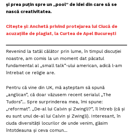
și prea puțin spre un „pool” de idei din care să se
nască creativitatea.
Citește și: Anchetă privind protejarea lui Ciucă de
acuzațiile de plagiat, la Curtea de Apel București
Revenind la tatăl călător prin lume, în timpul discuției
noastre, am comis la un moment dat păcatul
fundamental al „small talk”-ului american, adică l-am
întrebat ce religie are.
Pentru că vine din UK, mă așteptam să spună
„anglican”, că doar văzusem recent serialul „The
Tudors”… Spre surprinderea mea, îmi spune:
„reformat”. „De-al lui Calvin și Zwingli?”, îl întreb (că și
eu sunt unul de-al lui Calvin și Zwingli). Interesant, în
ciuda diversității locurilor de unde venim, găsim
întotdeauna și ceva comun…