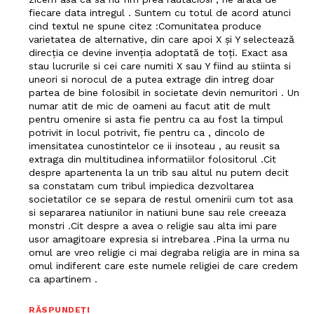
fiecare data intregul . Suntem cu totul de acord atunci
cind textul ne spune citez :Comunitatea produce
varietatea de alternative, din care apoi X și Y selectează
direcția ce devine invenția adoptată de toți. Exact asa
stau lucrurile si cei care numiti X sau Y fiind au stiinta si
uneori si norocul de a putea extrage din intreg doar
partea de bine folosibil in societate devin nemuritori . Un
numar atit de mic de oameni au facut atit de mult
pentru omenire si asta fie pentru ca au fost la timpul
potrivit in locul potrivit, fie pentru ca , dincolo de
imensitatea cunostintelor ce ii insoteau , au reusit sa
extraga din multitudinea informatiilor folositorul .Cit
despre apartenenta la un trib sau altul nu putem decit
sa constatam cum tribul impiedica dezvoltarea
societatilor ce se separa de restul omenirii cum tot asa
si separarea natiunilor in natiuni bune sau rele creeaza
monstri .Cit despre a avea o religie sau alta imi pare
usor amagitoare expresia si intrebarea .Pina la urma nu
omul are vreo religie ci mai degraba religia are in mina sa
omul indiferent care este numele religiei de care credem
ca apartinem .
RĂSPUNDEȚI