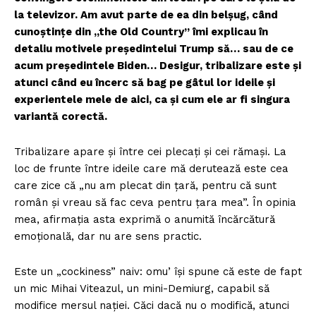
la televizor. Am avut parte de ea din belșug, când
cunoștințe din „the Old Country” îmi explicau în
detaliu motivele președintelui Trump să… sau de ce
acum președintele Biden… Desigur, tribalizare este și
atunci când eu încerc să bag pe gâtul lor ideile și
experientele mele de aici, ca și cum ele ar fi singura
variantă corectă.
Tribalizare apare și între cei plecați și cei rămași. La
loc de frunte între ideile care mă derutează este cea
care zice că „nu am plecat din țară, pentru că sunt
român și vreau să fac ceva pentru țara mea”. În opinia
mea, afirmația asta exprimă o anumită încărcătură
emoțională, dar nu are sens practic.
Este un „cockiness” naiv: omu’ își spune că este de fapt
un mic Mihai Viteazul, un mini-Demiurg, capabil să
modifice mersul nației. Căci dacă nu o modifică, atunci