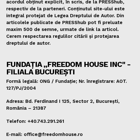
acordul obținut explicit, în scris, de la PRESShub,
respectiv de la parteneri. Conținutul site-ului este
integral protejat de Legea Dreptului de Autor. Din
articolele publicate de PRESShub pot fi preluate
maxim 500 de semne, urmate de link la articol.
Cerem respectarea regulilor citării și protejarea
dreptului de autor.
FUNDAȚIA „FREEDOM HOUSE INC" -
FILIALA BUCUREȘTI
Formă legală: ONG / Fundație; Nr. înregistrare: AOT.
127/PJ/2004
Adresa: Bd. Ferdinand I 125, Sector 2, București,
România – 21387
Telefon: +40.743.291.261
E-mail: office@freedomhouse.ro