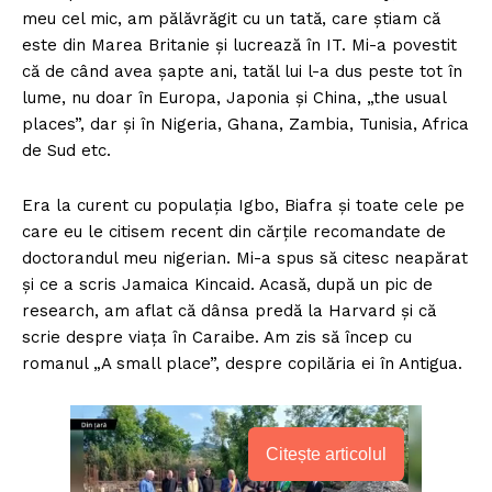
meu cel mic, am pălăvrăgit cu un tată, care știam că
este din Marea Britanie și lucrează în IT. Mi-a povestit
că de când avea șapte ani, tatăl lui l-a dus peste tot în
lume, nu doar în Europa, Japonia și China, „the usual
places”, dar și în Nigeria, Ghana, Zambia, Tunisia, Africa
de Sud etc.
Era la curent cu populația Igbo, Biafra și toate cele pe
care eu le citisem recent din cărțile recomandate de
doctorandul meu nigerian. Mi-a spus să citesc neapărat
și ce a scris Jamaica Kincaid. Acasă, după un pic de
research, am aflat că dânsa predă la Harvard și că
scrie despre viața în Caraibe. Am zis să încep cu
romanul „A small place”, despre copilăria ei în Antigua.
Citește articolul