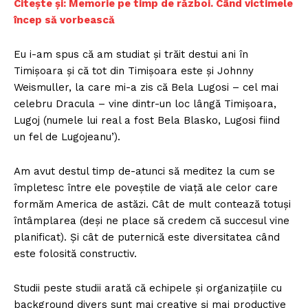
Citește și: Memorie pe timp de război. Când victimele
încep să vorbească
Eu i-am spus că am studiat și trăit destui ani în
Timișoara și că tot din Timișoara este și Johnny
Weismuller, la care mi-a zis că Bela Lugosi – cel mai
celebru Dracula – vine dintr-un loc lângă Timișoara,
Lugoj (numele lui real a fost Bela Blasko, Lugosi fiind
un fel de Lugojeanu’).
Am avut destul timp de-atunci să meditez la cum se
împletesc între ele poveștile de viață ale celor care
formăm America de astăzi. Cât de mult contează totuși
întâmplarea (deși ne place să credem că succesul vine
planificat). Și cât de puternică este diversitatea când
este folosită constructiv.
Studii peste studii arată că echipele și organizațiile cu
background divers sunt mai creative și mai productive