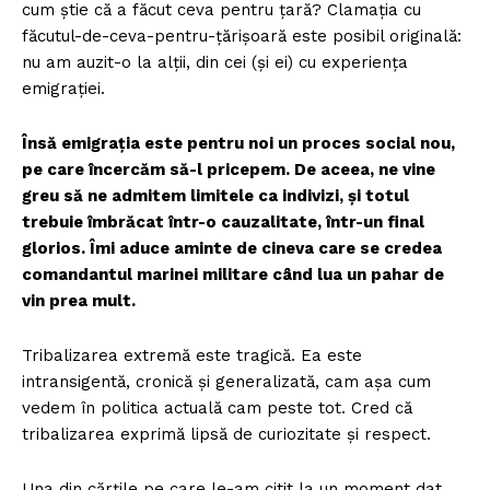
cum știe că a făcut ceva pentru țară? Clamația cu
făcutul-de-ceva-pentru-țărișoară este posibil originală:
nu am auzit-o la alții, din cei (și ei) cu experiența
emigrației.
Însă emigrația este pentru noi un proces social nou,
pe care încercăm să-l pricepem. De aceea, ne vine
greu să ne admitem limitele ca indivizi, și totul
trebuie îmbrăcat într-o cauzalitate, într-un final
glorios. Îmi aduce aminte de cineva care se credea
comandantul marinei militare când lua un pahar de
vin prea mult.
Tribalizarea extremă este tragică. Ea este
intransigentă, cronică și generalizată, cam așa cum
vedem în politica actuală cam peste tot. Cred că
tribalizarea exprimă lipsă de curiozitate și respect.
Una din cărțile pe care le-am citit la un moment dat