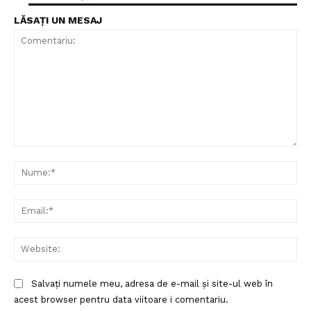
LĂSAȚI UN MESAJ
Comentariu:
Nu
Ema
Web
Salvați numele meu, adresa de e-mail și site-ul web în
acest browser pentru data viitoare i comentariu.