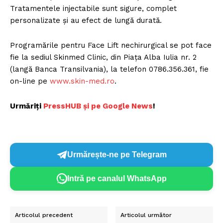
PRESShub
Tratamentele injectabile sunt sigure, complet
personalizate şi au efect de lungă durată.
Despre noi / Echipa
Proiecte editoriale
Programările pentru Face Lift nechirurgical se pot face
Rețea
fie la sediul Skinmed Clinic, din Piața Alba Iulia nr. 2
(langă Banca Transilvania), la telefon 0786.356.361, fie
Contact
on-line pe
www.skin-med.ro
.
Urmăriți
P
ressHUB și pe Google News
!
Urmărește-ne pe Telegram
Intră pe canalul WhatsApp
Articolul precedent
Articolul următor