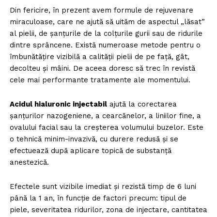
Din fericire, în prezent avem formule de rejuvenare
miraculoase, care ne ajută să uităm de aspectul „lăsat”
al pielii, de şanţurile de la colţurile gurii sau de ridurile
dintre sprâncene. Există numeroase metode pentru o
îmbunătățire vizibilă a calității pielii de pe față, gât,
decolteu și mâini. De aceea doresc să trec în revistă
cele mai performante tratamente ale momentului.
Acidul hialuronic injectabil
ajută la corectarea
șanțurilor nazogeniene, a cearcănelor, a liniilor fine, a
ovalului facial sau la creşterea volumului buzelor. Este
o tehnică minim-invazivă, cu durere redusă și se
efectuează după aplicare topică de substanță
anestezică.
Efectele sunt vizibile imediat și rezistă timp de 6 luni
până la 1 an, în funcție de factori precum: tipul de
piele, severitatea ridurilor, zona de injectare, cantitatea