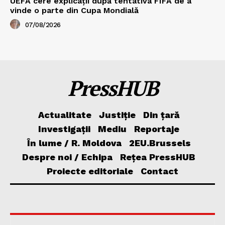
UEFA cere explicații după tentativa FIFA de a
vinde o parte din Cupa Mondială
07/08/2026
PressHUB
Actualitate
Justiție
Din țară
Investigații
Mediu
Reportaje
În lume / R. Moldova
2EU.Brussels
Despre noi / Echipa
Rețea PressHUB
Proiecte editoriale
Contact