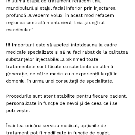
În ultima etapă de tratament refacem linia
mandibulară şi etajul facial inferior prin injectarea
profundă Juvederm Volux, în acest mod refacem
regiunea centrală mentonieră, linia şi unghiul
mandibular.”
!!!
Important este să apelezi întotdeauna la cadre
medicale specializate şi să nu faci rabat de la calitatea
substanțelor injectabile!La Skinmed toate
tratamentele sunt făcute cu substanțe de ultimă
generație, de către medici cu o experiență largă în
domeniu, în urma unei consultaţii de specialitate.
Un proiect
Procedurile sunt atent stabilite pentru fiecare pacient,
FREEDOM HOUSE ROMÂNIA
personalizate în funcţie de nevoi şi de ceea ce i se
potriveşte.
Înaintea oricărui serviciu medical, opţiunile de
tratament pot fi modificate în funcţie de buget.