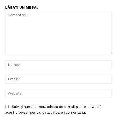
LĂSAȚI UN MESAJ
Comentariu:
Nu
Ema
Web
Salvați numele meu, adresa de e-mail și site-ul web în
acest browser pentru data viitoare i comentariu.