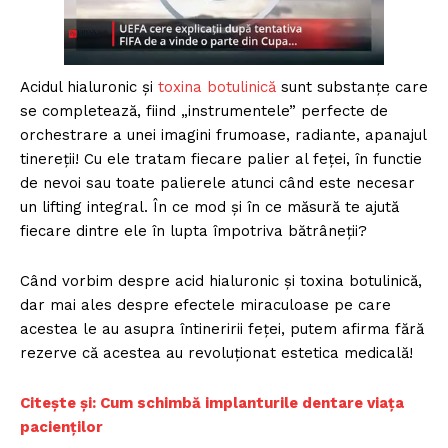
Acidul hialuronic şi
toxina botulinică
sunt substanţe care
se completează, fiind „instrumentele” perfecte de
orchestrare a unei imagini frumoase, radiante, apanajul
tinereţii! Cu ele tratam fiecare palier al feţei, în functie
de nevoi sau toate palierele atunci când este necesar
un lifting integral. În ce mod şi în ce măsură te ajută
fiecare dintre ele în lupta împotriva bătrâneţii?
Când vorbim despre acid hialuronic şi toxina botulinică,
dar mai ales despre efectele miraculoase pe care
acestea le au asupra întineririi feței, putem afirma fără
rezerve că acestea au revoluționat estetica medicală!
Citește și: Cum schimbă implanturile dentare viața
pacienților