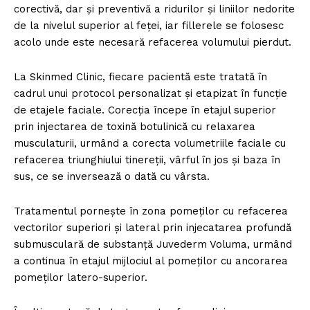
corectivă, dar și preventivă a ridurilor și liniilor nedorite
de la nivelul superior al feței, iar fillerele se folosesc
acolo unde este necesară refacerea volumului pierdut.
La Skinmed Clinic, fiecare pacientă este tratată în
cadrul unui protocol personalizat şi etapizat în funcție
de etajele faciale. Corecția începe în etajul superior
prin injectarea de toxină botulinică cu relaxarea
musculaturii, urmând a corecta volumetriile faciale cu
refacerea triunghiului tinereții, vârful în jos şi baza în
sus, ce se inversează o dată cu vârsta.
Tratamentul porneşte în zona pomeților cu refacerea
vectorilor superiori şi lateral prin injecatarea profundă
submusculară de substanță Juvederm Voluma, urmând
a continua în etajul mijlociul al pomeților cu ancorarea
pomeților latero-superior.