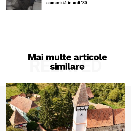
comunistă în anii ’80
Mai multe articole
RELATED
similare