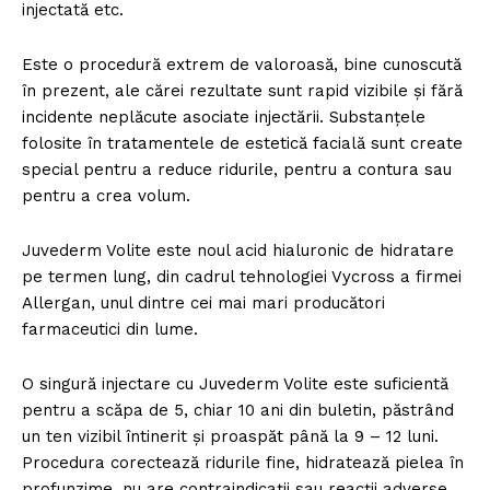
injectată etc.
Este o procedură extrem de valoroasă, bine cunoscută
în prezent, ale cărei rezultate sunt rapid vizibile și fără
incidente neplăcute asociate injectării. Substanțele
folosite în tratamentele de estetică facială sunt create
special pentru a reduce ridurile, pentru a contura sau
pentru a crea volum.
Juvederm Volite este noul acid hialuronic de hidratare
pe termen lung, din cadrul tehnologiei Vycross a firmei
Allergan, unul dintre cei mai mari producători
farmaceutici din lume.
O singură injectare cu Juvederm Volite este suficientă
pentru a scăpa de 5, chiar 10 ani din buletin, păstrând
un ten vizibil întinerit și proaspăt până la 9 – 12 luni.
Procedura corectează ridurile fine, hidratează pielea în
profunzime, nu are contraindicaţii sau reacţii adverse.