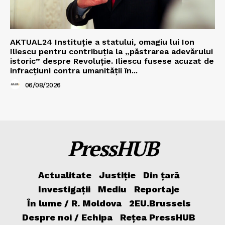
AKTUAL24 Instituție a statului, omagiu lui Ion
Iliescu pentru contribuția la „păstrarea adevărului
istoric” despre Revoluție. Iliescu fusese acuzat de
infracțiuni contra umanității în...
06/08/2026
PressHUB
Actualitate
Justiție
Din țară
Investigații
Mediu
Reportaje
În lume / R. Moldova
2EU.Brussels
Despre noi / Echipa
Rețea PressHUB