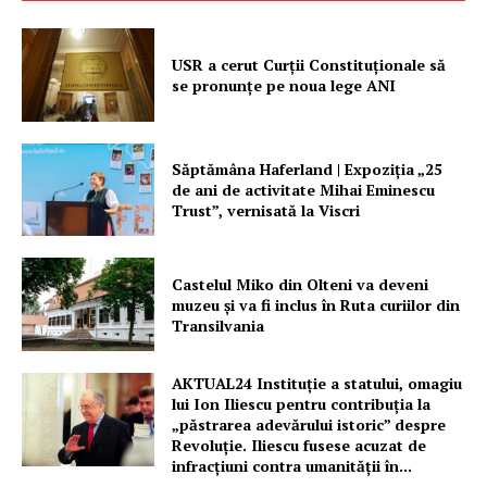
USR a cerut Curții Constituționale să
se pronunțe pe noua lege ANI
Săptămâna Haferland | Expoziţia „25
de ani de activitate Mihai Eminescu
Trust”, vernisată la Viscri
Castelul Miko din Olteni va deveni
muzeu şi va fi inclus în Ruta curiilor din
Transilvania
AKTUAL24 Instituție a statului, omagiu
lui Ion Iliescu pentru contribuția la
„păstrarea adevărului istoric” despre
Revoluție. Iliescu fusese acuzat de
infracțiuni contra umanității în...