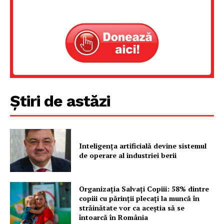
Un proiect
FREEDOM HOUSE ROMÂNIA
PRESShub
Știri de astăzi
Despre noi / Echipa
Proiecte editoriale
Rețea
Inteligența artificială devine sistemul
Contact
de operare al industriei berii
Organizația Salvați Copiii: 58% dintre
copiii cu părinții plecați la muncă în
străinătate vor ca aceștia să se
întoarcă în România