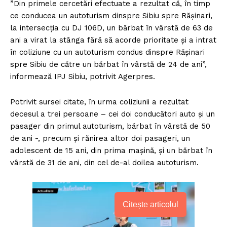
”Din primele cercetări efectuate a rezultat că, în timp
ce conducea un autoturism dinspre Sibiu spre Răşinari,
la intersecţia cu DJ 106D, un bărbat în vârstă de 63 de
ani a virat la stânga fără să acorde prioritate şi a intrat
în coliziune cu un autoturism condus dinspre Răşinari
spre Sibiu de către un bărbat în vârstă de 24 de ani”,
informează IPJ Sibiu, potrivit Agerpres.
Potrivit sursei citate, în urma coliziunii a rezultat
decesul a trei persoane – cei doi conducători auto şi un
pasager din primul autoturism, bărbat în vârstă de 50
de ani -, precum şi rănirea altor doi pasageri, un
adolescent de 15 ani, din prima maşină, şi un bărbat în
vârstă de 31 de ani, din cel de-al doilea autoturism.
Citește articolul