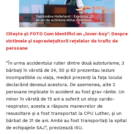
Citește și: FOTO Cum identifici un „lover-boy”. Despre
victimele și supraviețuitorii rețelelor de trafic de
persoane
”În urma accidentului rutier dintre două autoturisme, 3
bărbaţi în vârstă de 24, 50 şi 63 prezentau leziuni
incompatibile cu viaţa, medicii prezenţi la faţa locului
declarând decesul acestora. De asemenea, alte 2
persoane implicate în accident au fost grav rănite. Un
minor în vârstă de 15 ani a suferit un stop cardio-
respirator, acesta a răspuns manevrelor de
resuscitare şi a fost transportat la CPU Luther, şi un
bărbat de 31 de ani. Ambii au fost transportaţi la spital
de echipajele SAJ”, precizează ISU.