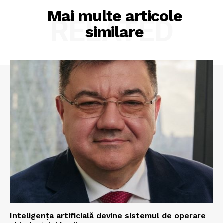
Mai multe articole
RELATED
similare
Inteligența artificială devine sistemul de operare