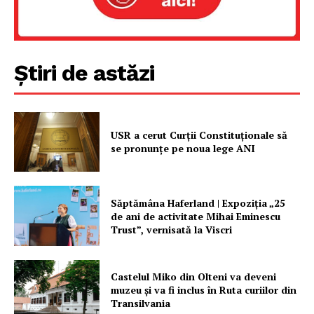
Un proiect
FREEDOM HOUSE ROMÂNIA
Știri de astăzi
PRESShub
Despre noi / Echipa
USR a cerut Curții Constituționale să
Proiecte editoriale
se pronunțe pe noua lege ANI
Rețea
Contact
Săptămâna Haferland | Expoziţia „25
de ani de activitate Mihai Eminescu
Trust”, vernisată la Viscri
Castelul Miko din Olteni va deveni
muzeu şi va fi inclus în Ruta curiilor din
Transilvania