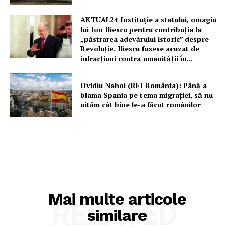
AKTUAL24 Instituție a statului, omagiu
lui Ion Iliescu pentru contribuția la
„păstrarea adevărului istoric” despre
Revoluție. Iliescu fusese acuzat de
infracțiuni contra umanității în...
Ovidiu Nahoi (RFI România): Până a
blama Spania pe tema migrației, să nu
uităm cât bine le-a făcut românilor
Mai multe articole
RELATED
similare