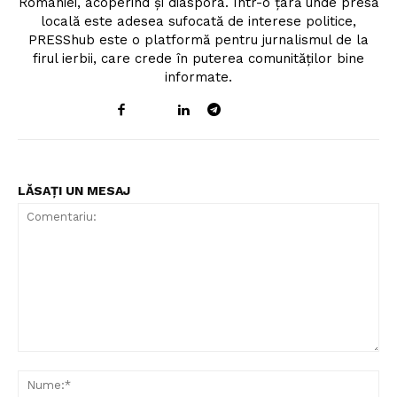
României, acoperind și diaspora. Într-o țară unde presa
locală este adesea sufocată de interese politice,
PRESShub este o platformă pentru jurnalismul de la
firul ierbii, care crede în puterea comunităților bine
informate.
LĂSAȚI UN MESAJ
Comentariu:
Nu