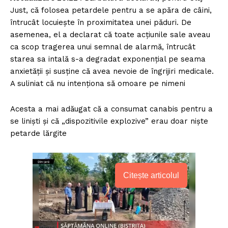
Just, că folosea petardele pentru a se apăra de câini,
întrucât locuiește în proximitatea unei păduri. De
asemenea, el a declarat că toate acțiunile sale aveau
ca scop tragerea unui semnal de alarmă, întrucât
starea sa intală s-a degradat exponențial pe seama
anxietății și susține că avea nevoie de îngrijiri medicale.
A suliniat că nu intenționa să omoare pe nimeni
Acesta a mai adăugat că a consumat canabis pentru a
se liniști și că „dispozitivile explozive” erau doar niște
petarde lărgite
Citește articolul