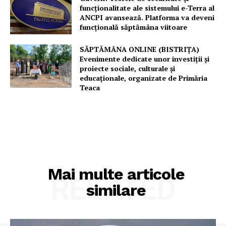
funcționalitate ale sistemului e-Terra al
ANCPI avansează. Platforma va deveni
funcțională săptămâna viitoare
SĂPTĂMÂNA ONLINE (BISTRIȚA)
Evenimente dedicate unor investiții și
proiecte sociale, culturale și
educaționale, organizate de Primăria
Teaca
Mai multe articole
RELATED
similare