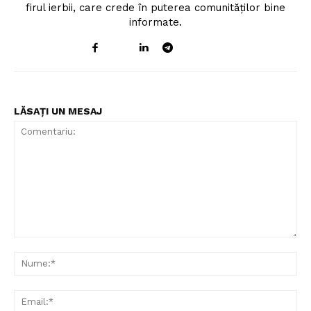
firul ierbii, care crede în puterea comunităților bine
informate.
LĂSAȚI UN MESAJ
Comentariu:
Nu
Ema