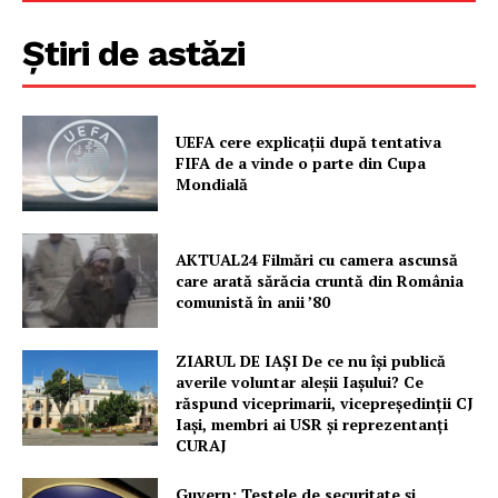
FREEDOM HOUSE ROMÂNIA
Știri de astăzi
PRESShub
UEFA cere explicații după tentativa
FIFA de a vinde o parte din Cupa
Mondială
Despre noi / Echipa
Proiecte editoriale
Rețea
AKTUAL24 Filmări cu camera ascunsă
care arată sărăcia cruntă din România
Contact
comunistă în anii ’80
ZIARUL DE IAȘI De ce nu își publică
averile voluntar aleșii Iașului? Ce
răspund viceprimarii, vicepreședinții CJ
Iași, membri ai USR și reprezentanți
CURAJ
Guvern: Testele de securitate și