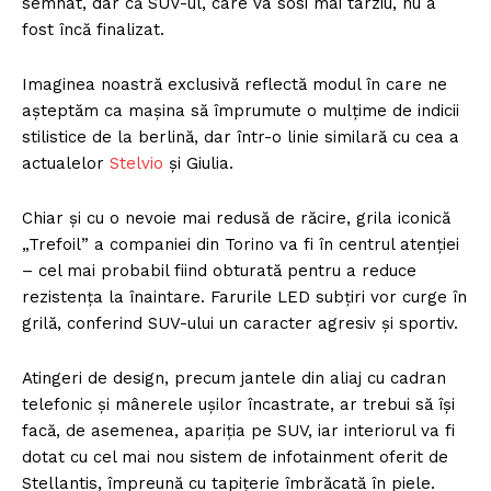
semnat, dar că SUV-ul, care va sosi mai târziu, nu a
fost încă finalizat.
Imaginea noastră exclusivă reflectă modul în care ne
așteptăm ca mașina să împrumute o mulțime de indicii
stilistice de la berlină, dar într-o linie similară cu cea a
actualelor
Stelvio
și Giulia.
Chiar și cu o nevoie mai redusă de răcire, grila iconică
„Trefoil” a companiei din Torino va fi în centrul atenției
– cel mai probabil fiind obturată pentru a reduce
rezistența la înaintare. Farurile LED subțiri vor curge în
grilă, conferind SUV-ului un caracter agresiv și sportiv.
Atingeri de design, precum jantele din aliaj cu cadran
telefonic și mânerele ușilor încastrate, ar trebui să își
facă, de asemenea, apariția pe SUV, iar interiorul va fi
dotat cu cel mai nou sistem de infotainment oferit de
Stellantis, împreună cu tapițerie îmbrăcată în piele.