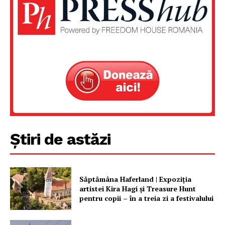
Un proiect
FREEDOM HOUSE ROMÂNIA
PRESShub
Despre noi / Echipa
Proiecte editoriale
Știri de astăzi
Rețea
Contact
Săptămâna Haferland | Expoziţia
artistei Kira Hagi şi Treasure Hunt
pentru copii – în a treia zi a festivalului