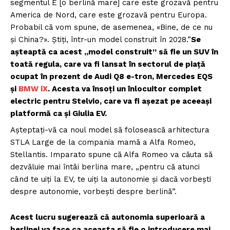
segmentul E [o berlină mare] care este grozavă pentru
America de Nord, care este grozavă pentru Europa.
Probabil că vom spune, de asemenea, «Bine, de ce nu
și China?». Știți, într-un model construit în 2028.”
Se
așteaptă ca acest „model construit” să fie un SUV în
toată regula, care va fi lansat în sectorul de piață
ocupat în prezent de Audi Q8 e-tron, Mercedes EQS
și
BMW iX
. Acesta va însoți un înlocuitor complet
electric pentru Stelvio, care va fi așezat pe aceeași
platformă ca și Giulia EV.
Așteptați-vă ca noul model să folosească arhitectura
STLA Large de la compania mamă a Alfa Romeo,
Stellantis. Imparato spune că Alfa Romeo va căuta să
dezvăluie mai întâi berlina mare, „pentru că atunci
când te uiți la EV, te uiți la autonomie și dacă vorbești
despre autonomie, vorbești despre berlină”.
Acest lucru sugerează că autonomia superioară a
berlinei va face ca aceasta să fie o introducere mai