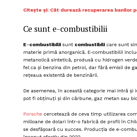
Citește și: Cât durează recuperarea banilor p
Ce sunt e-combustibilii
Un pro
FREEDOM
ROMÂ
E
–
combustibilii
sunt
combustibili
care sunt sint
materie primă anorganică. E-combustibilii inclu
metanolică sintetică, produsă cu hidrogen verde
fel ca şi benzina din petrol, dar fără emisii de g
reţeaua existentă de benzinării.
De asemenea, în această categorie mai intră și iu
pot fi obţinuţi şi din cărbune, gaz metan sau bi
Porsche
cercetează de ceva timp utilizarea combu
milioane de dolari într-o fabrică de profil în Chi
se desfășoară cu succes. Producția de e-combust
început efectiv din 2022.