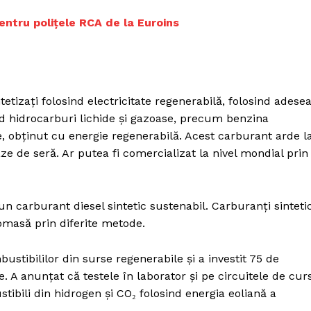
Proiecte editoriale
entru polițele RCA de la Euroins
Rețea
Contact
iect
 HOUSE
NIA
etizați folosind electricitate regenerabilă, folosind adese
d hidrocarburi lichide și gazoase, precum benzina
, obţinut cu energie regenerabilă. Acest carburant arde l
aze de seră. Ar putea fi comercializat la nivel mondial prin
n carburant diesel sintetic sustenabil. Carburanţi sintetic
omasă prin diferite metode.
stibililor din surse regenerabile și a investit 75 de
le. A anunțat că testele în laborator și pe circuitele de cur
ibili din hidrogen și CO₂ folosind energia eoliană a