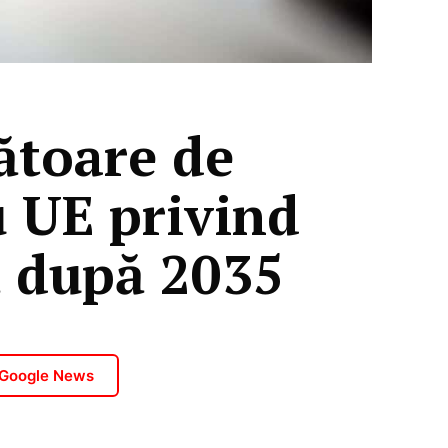
ătoare de
u UE privind
ă după 2035
 Google News