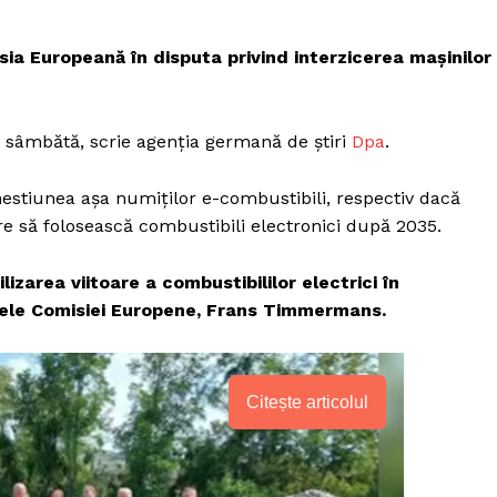
ia Europeană în disputa privind interzicerea mașinilor
u sâmbătă, scrie agenția germană de știri
Dpa
.
hestiunea așa numiților e-combustibili, respectiv dacă
re să folosească combustibili electronici după 2035.
izarea viitoare a combustibililor electrici în
ntele Comisiei Europene, Frans Timmermans.
Citește articolul