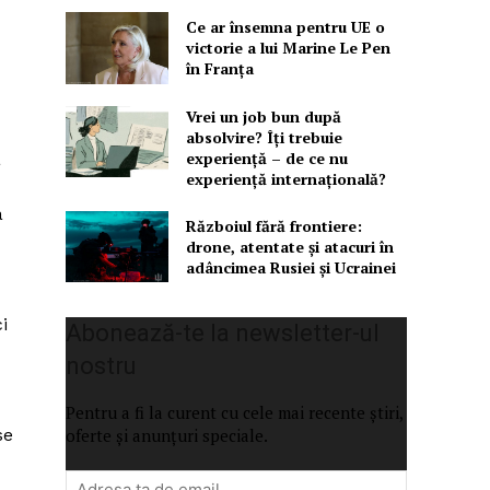
Ce ar însemna pentru UE o
victorie a lui Marine Le Pen
în Franța
Vrei un job bun după
absolvire? Îți trebuie
experiență – de ce nu
a
experiență internațională?
a
Războiul fără frontiere:
drone, atentate și atacuri în
adâncimea Rusiei și Ucrainei
i
Abonează-te la newsletter-ul
nostru
Pentru a fi la curent cu cele mai recente știri,
se
oferte și anunțuri speciale.