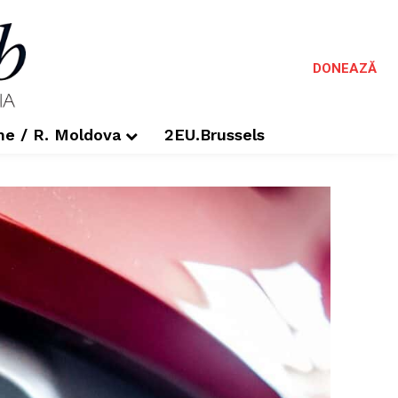
DONEAZĂ
me / R. Moldova
2EU.Brussels