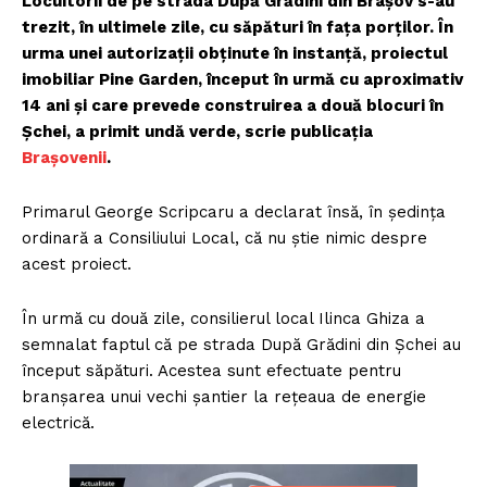
Locuitorii de pe strada După Grădini din Brașov s-au
trezit, în ultimele zile, cu săpături în fața porților. În
urma unei autorizații obținute în instanță, proiectul
imobiliar Pine Garden, început în urmă cu aproximativ
14 ani și care prevede construirea a două blocuri în
Șchei, a primit undă verde, scrie publicația
Brașovenii
.
Primarul George Scripcaru a declarat însă, în ședința
ordinară a Consiliului Local, că nu știe nimic despre
acest proiect.
În urmă cu două zile, consilierul local Ilinca Ghiza a
semnalat faptul că pe strada După Grădini din Șchei au
început săpături. Acestea sunt efectuate pentru
branșarea unui vechi șantier la rețeaua de energie
electrică.