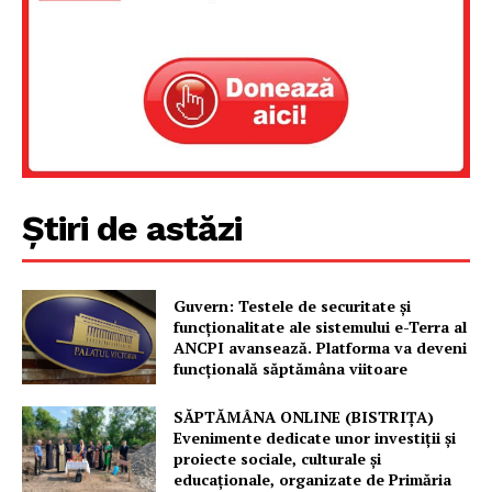
Un proiect
FREEDOM HOUSE ROMÂNIA
PRESShub
Știri de astăzi
Despre noi / Echipa
Proiecte editoriale
Guvern: Testele de securitate și
funcționalitate ale sistemului e-Terra al
Rețea
ANCPI avansează. Platforma va deveni
Contact
funcțională săptămâna viitoare
SĂPTĂMÂNA ONLINE (BISTRIȚA)
Evenimente dedicate unor investiții și
proiecte sociale, culturale și
educaționale, organizate de Primăria