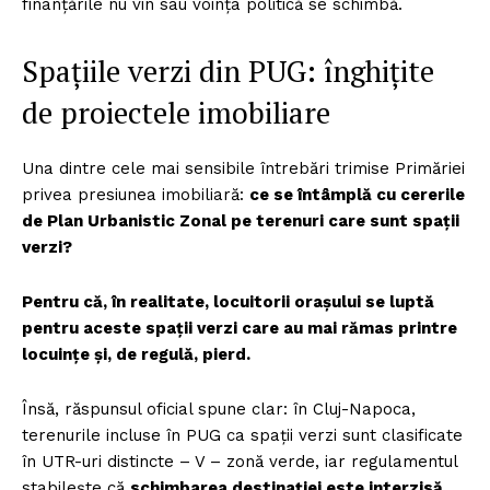
finanțările nu vin sau voința politică se schimbă.
Spațiile verzi din PUG: înghițite
de proiectele imobiliare
Una dintre cele mai sensibile întrebări trimise Primăriei
privea presiunea imobiliară:
ce se întâmplă cu cererile
de Plan Urbanistic Zonal pe terenuri care sunt spații
verzi?
Pentru că, în realitate, locuitorii orașului se luptă
pentru aceste spații verzi care au mai rămas printre
locuințe și, de regulă, pierd.
Însă, răspunsul oficial spune clar: în Cluj-Napoca,
terenurile incluse în PUG ca spații verzi sunt clasificate
în UTR-uri distincte – V – zonă verde, iar regulamentul
stabilește că
schimbarea destinației este interzisă
.