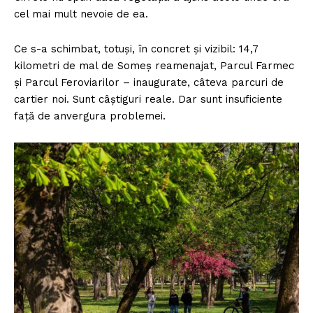
cel mai mult nevoie de ea.
Ce s-a schimbat, totuși, în concret și vizibil: 14,7
kilometri de mal de Someș reamenajat, Parcul Farmec
și Parcul Feroviarilor – inaugurate, câteva parcuri de
cartier noi. Sunt câștiguri reale. Dar sunt insuficiente
față de anvergura problemei.
Un proiect