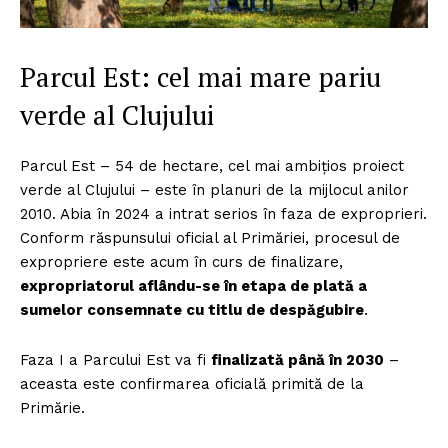
FREEDOM HOUSE ROMÂNIA
Parcul Est: cel mai mare pariu
verde al Clujului
PRESShub
Parcul Est – 54 de hectare, cel mai ambițios proiect
Despre noi / Echipa
verde al Clujului – este în planuri de la mijlocul anilor
Proiecte editoriale
2010. Abia în 2024 a intrat serios în faza de exproprieri.
Rețea
Conform răspunsului oficial al Primăriei, procesul de
expropriere este acum în curs de finalizare,
Contact
expropriatorul aflându-se în etapa de plată a
sumelor consemnate cu titlu de despăgubire
.
Faza I a Parcului Est va fi
finalizată până în 2030
–
aceasta este confirmarea oficială primită de la
Primărie.