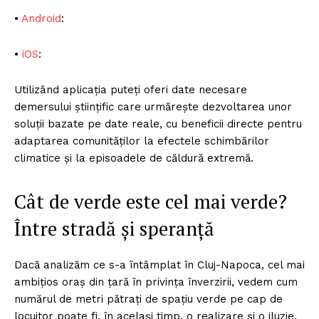
•
Android
:
•
iOS
:
Utilizând aplicația puteți oferi date necesare
demersului științific care urmărește dezvoltarea unor
soluții bazate pe date reale, cu beneficii directe pentru
adaptarea comunităților la efectele schimbărilor
climatice și la episoadele de căldură extremă.
Cât de verde este cel mai verde?
Între stradă și speranță
Dacă analizăm ce s-a întâmplat în Cluj-Napoca, cel mai
ambițios oraș din țară în privința înverzirii, vedem cum
numărul de metri pătrați de spațiu verde pe cap de
locuitor poate fi, în același timp, o realizare și o iluzie.