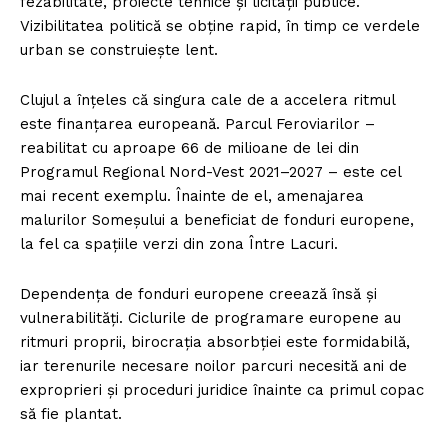
fezabilitate, proiecte tehnice și licitații publice.
Vizibilitatea politică se obține rapid, în timp ce verdele
urban se construiește lent.
Clujul a înțeles că singura cale de a accelera ritmul
este finanțarea europeană. Parcul Feroviarilor –
reabilitat cu aproape 66 de milioane de lei din
Programul Regional Nord-Vest 2021–2027 – este cel
mai recent exemplu. Înainte de el, amenajarea
malurilor Someșului a beneficiat de fonduri europene,
la fel ca spațiile verzi din zona Între Lacuri.
Dependența de fonduri europene creează însă și
vulnerabilități. Ciclurile de programare europene au
ritmuri proprii, birocrația absorbției este formidabilă,
iar terenurile necesare noilor parcuri necesită ani de
exproprieri și proceduri juridice înainte ca primul copac
să fie plantat.