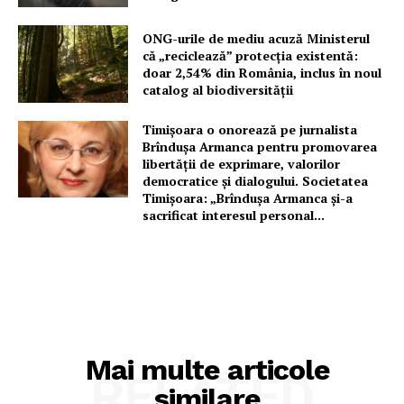
ONG-urile de mediu acuză Ministerul
că „reciclează” protecția existentă:
doar 2,54% din România, inclus în noul
catalog al biodiversității
Timișoara o onorează pe jurnalista
Brîndușa Armanca pentru promovarea
libertății de exprimare, valorilor
democratice și dialogului. Societatea
Timișoara: „Brîndușa Armanca și-a
sacrificat interesul personal...
Mai multe articole
RELATED
similare