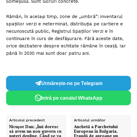
Someșului. Sunt lucruri concrete.
Rămân, în același timp, zone de „umbră”: inventarul
spațiilor verzi e neterminat, distribuția pe cartiere e
necunoscută public, Registrul Spațiilor Verzi e în
continuare în curs de desfășurare. Fără aceste date,
orice dezbatere despre echitate rămâne în ceață. Iar
până în 2030 mai sunt doar patru ani.
Urmărește-ne pe Telegram
Intră pe canalul WhatsApp
Articolul precedent
Articolul următor
Nicușor Dan: „Îmi doresc
Anchetă a Parchetului
să avem un nou guvern cu
European în Bulgaria.
puteri depline. Când se va
Fraudă de aproape un