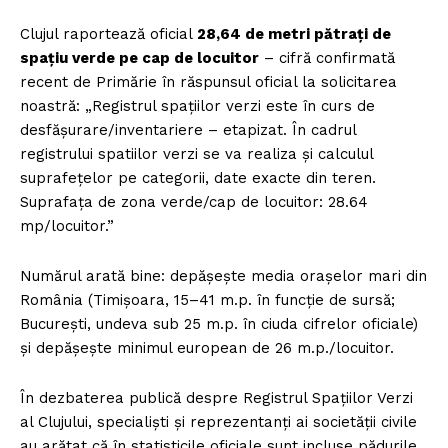
Clujul raportează oficial
28,64 de metri pătrați de
spațiu verde pe cap de locuitor
– cifră confirmată
recent de Primărie în răspunsul oficial la solicitarea
noastră: „Registrul spațiilor verzi este în curs de
desfășurare/inventariere – etapizat. În cadrul
registrului spatiilor verzi se va realiza și calculul
suprafețelor pe categorii, date exacte din teren.
Suprafața de zona verde/cap de locuitor: 28.64
mp/locuitor.”
Numărul arată bine: depășește media orașelor mari din
România (Timișoara, 15–41 m.p. în funcție de sursă;
București, undeva sub 25 m.p. în ciuda cifrelor oficiale)
și depășește minimul european de 26 m.p./locuitor.
În dezbaterea publică despre Registrul Spațiilor Verzi
al Clujului, specialiști și reprezentanți ai societății civile
au arătat că în statisticile oficiale sunt incluse pădurile