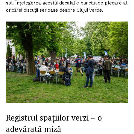
sol. Înțelegerea acestui decalaj e punctul de plecare al
oricărei discuții serioase despre Clujul Verde.
Registrul spațiilor verzi – o
adevărată miză