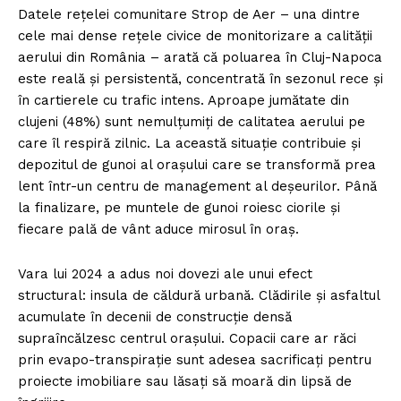
Datele rețelei comunitare Strop de Aer – una dintre
cele mai dense rețele civice de monitorizare a calității
aerului din România – arată că poluarea în Cluj-Napoca
este reală și persistentă, concentrată în sezonul rece și
în cartierele cu trafic intens. Aproape jumătate din
clujeni (48%) sunt nemulțumiți de calitatea aerului pe
care îl respiră zilnic. La această situație contribuie și
depozitul de gunoi al orașului care se transformă prea
lent într-un centru de management al deșeurilor. Până
la finalizare, pe muntele de gunoi roiesc ciorile și
fiecare pală de vânt aduce mirosul în oraș.
Vara lui 2024 a adus noi dovezi ale unui efect
structural: insula de căldură urbană. Clădirile și asfaltul
acumulate în decenii de construcție densă
supraîncălzesc centrul orașului. Copacii care ar răci
prin evapo-transpirație sunt adesea sacrificați pentru
proiecte imobiliare sau lăsați să moară din lipsă de