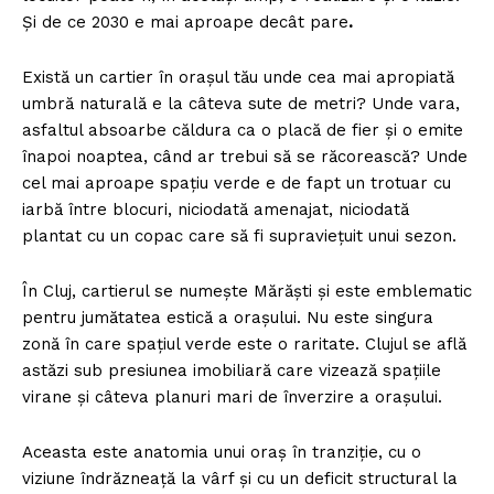
Și de ce 2030 e mai aproape decât pare
.
Există un cartier în orașul tău unde cea mai apropiată
umbră naturală e la câteva sute de metri? Unde vara,
asfaltul absoarbe căldura ca o placă de fier și o emite
înapoi noaptea, când ar trebui să se răcorească? Unde
cel mai aproape spațiu verde e de fapt un trotuar cu
iarbă între blocuri, niciodată amenajat, niciodată
plantat cu un copac care să fi supraviețuit unui sezon.
În Cluj, cartierul se numește Mărăști și este emblematic
pentru jumătatea estică a orașului. Nu este singura
zonă în care spațiul verde este o raritate. Clujul se află
astăzi sub presiunea imobiliară care vizează spațiile
virane și câteva planuri mari de înverzire a orașului.
Aceasta este anatomia unui oraș în tranziție, cu o
viziune îndrăzneață la vârf și cu un deficit structural la