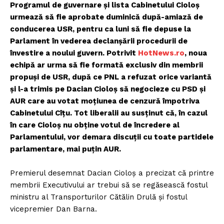
Programul de guvernare şi lista Cabinetului Cioloş
urmează să fie aprobate duminică după-amiază de
conducerea USR, pentru ca luni să fie depuse la
Parlament în vederea declanşării procedurii de
învestire a noului guvern. Potrivit
HotNews.ro
, noua
echipă ar urma să fie formată exclusiv din membrii
propuși de USR, după ce PNL a refuzat orice variantă
și l-a trimis pe Dacian Cioloș să negocieze cu PSD și
AUR care au votat moțiunea de cenzură împotriva
Cabinetului Cîțu. Tot liberalii au susținut că, în cazul
în care Cioloș nu obține votul de încredere al
Parlamentului, vor demara discuții cu toate partidele
parlamentare, mai puțin AUR.
Premierul desemnat Dacian Cioloş a precizat că printre
membrii Executivului ar trebui să se regăsească fostul
ministru al Transporturilor Cătălin Drulă şi fostul
vicepremier Dan Barna.