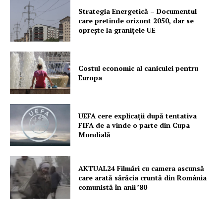
Strategia Energetică – Documentul
care pretinde orizont 2050, dar se
Un proiect
oprește la granițele UE
FREEDOM HOUSE ROMÂNIA
Costul economic al caniculei pentru
Europa
PRESShub
UEFA cere explicații după tentativa
Despre noi / Echipa
FIFA de a vinde o parte din Cupa
Proiecte editoriale
Mondială
Rețea
Contact
AKTUAL24 Filmări cu camera ascunsă
care arată sărăcia cruntă din România
comunistă în anii ’80