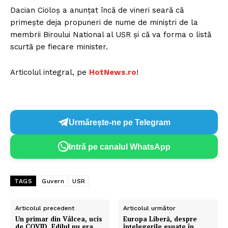
Dacian Cioloş a anunţat încă de vineri seară că
primeşte deja propuneri de nume de miniştri de la
membrii Biroului National al USR şi că va forma o listă
scurtă pe fiecare minister.
Articolul integral, pe
HotNews.ro
!
Urmărește-ne pe Telegram
Intră pe canalul WhatsApp
TAGS
Guvern
USR
Articolul precedent
Articolul următor
Un primar din Vâlcea, ucis
Europa Liberă, despre
de COVID. Edilul nu era
înțelegerile eșuate în