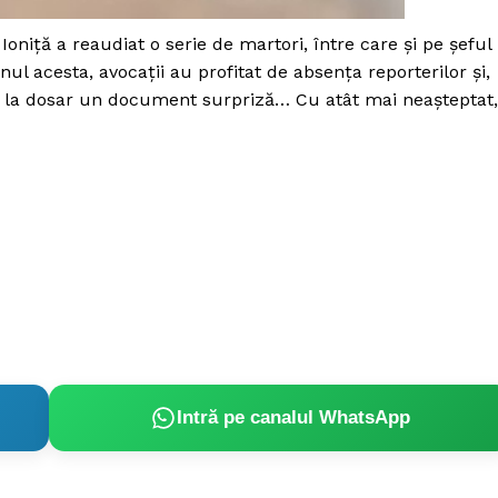
Proiecte editoriale
niţă a reaudiat o serie de martori, între care şi pe şeful
Rețea
anul acesta, avocaţii au profitat de absenţa reporterilor şi,
Contact
a dosar un document surpriză… Cu atât mai neașteptat,
iect
 HOUSE
NIA
Intră pe canalul WhatsApp