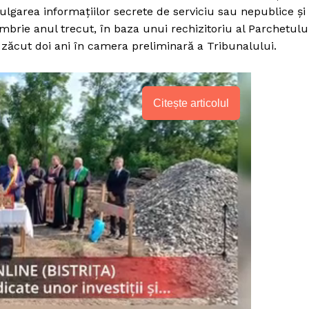
ivulgarea informaţiilor secrete de serviciu sau nepublice şi
embrie anul trecut, în baza unui rechizitoriu al Parchetulu
 zăcut doi ani în camera preliminară a Tribunalului.
Citește articolul
PRESShub
Despre noi / Echipa