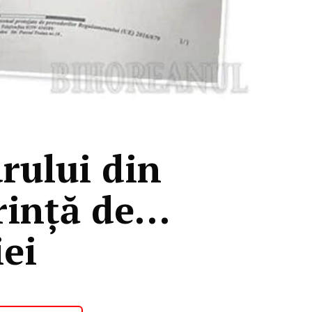
arului din
erință de…
iei