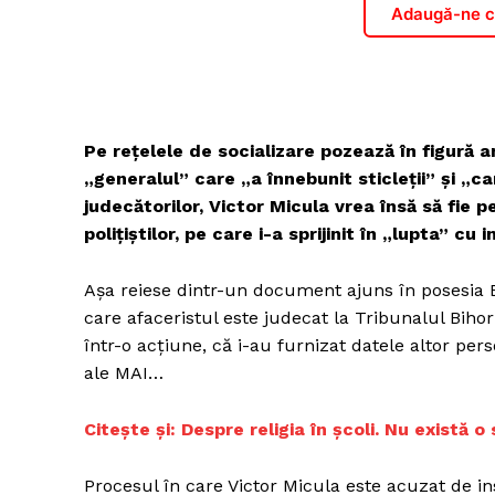
Adaugă-ne ca
Pe reţelele de socializare pozează în figură an
„generalul” care „a înnebunit sticleţii” și „ca
judecătorilor, Victor Micula vrea însă să fie
poliţiştilor, pe care i-a sprijinit în „lupta” cu i
Aşa reiese dintr-un document ajuns în posesia 
care afaceristul este judecat la Tribunalul Bihor a
într-o acţiune, că i-au furnizat datele altor per
ale MAI…
Citește și: Despre religia în școli. Nu există o 
Procesul în care Victor Micula este acuzat de in