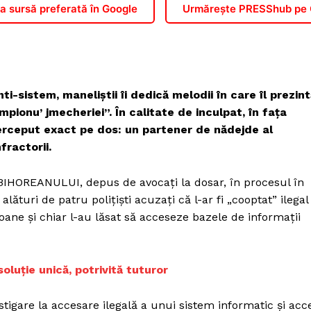
 sursă preferată în Google
Urmărește PRESShub pe
ti-sistem, maneliştii îi dedică melodii în care îl prezin
mpionu’ jmecheriei”. În calitate de inculpat, în faţa
 perceput exact pe dos: un partener de nădejde al
nfractorii.
BIHOREANULUI, depus de avocați la dosar, în procesul în
lături de patru poliţişti acuzaţi că l-ar fi „cooptat” ilegal
soane şi chiar l-au lăsat să acceseze bazele de informații
soluție unică, potrivită tuturor
stigare la accesare ilegală a unui sistem informatic și acc