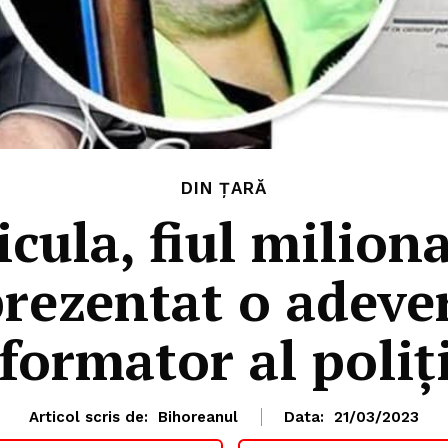
DIN ȚARĂ
cula, fiul milion
prezentat o adev
formator al poliț
Articol scris de:
Bihoreanul
Data:
21/03/2023