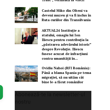
Castelul Miko din Olteni va
deveni muzeu şi va fi inclus în
Ruta curiilor din Transilvania
AKTUAL24 Instituție a
statului, omagiu lui Ion
Iliescu pentru contribuția la
„păstrarea adevărului istoric”
despre Revoluție. Iliescu
fusese acuzat de infracțiuni
contra umanității în...
Ovidiu Nahoi (RFI România):
Până a blama Spania pe tema
migrației, să nu uităm cât
bine le-a făcut românilor
Abonează-te la newsletter-ul
nostru