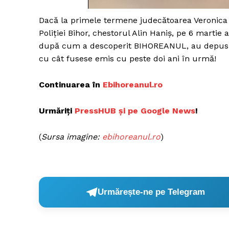
Dacă la primele termene judecătoarea Veronica Io
Poliţiei Bihor, chestorul Alin Haniş, pe 6 martie 
după cum a descoperit BIHOREANUL, au depus l
Un pro
FREEDOM
cu cât fusese emis cu peste doi ani în urmă!
ROMÂ
Continuarea în
Ebihoreanul.ro
Urmăriți
PressHUB și pe Google News
!
(
Sursa imagine:
ebihoreanul.ro
)
Urmărește-ne pe Telegram