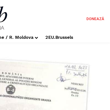
DONEAZĂ
me / R. Moldova
2EU.Brussels