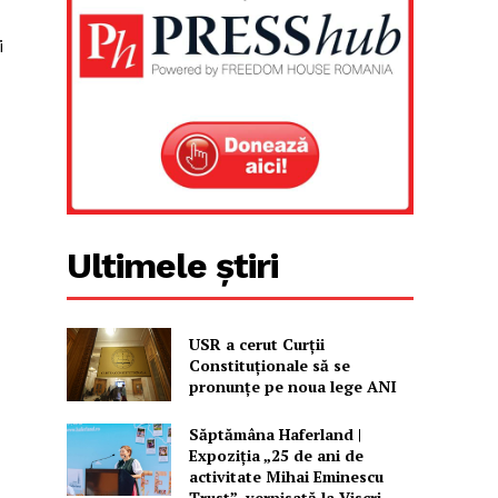
i
Ultimele știri
USR a cerut Curții
Constituționale să se
pronunțe pe noua lege ANI
Săptămâna Haferland |
Expoziţia „25 de ani de
activitate Mihai Eminescu
Trust”, vernisată la Viscri