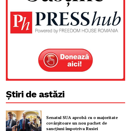
PRESShub
Despre noi / Echipa
Proiecte editoriale
Rețea
Contact
Știri de astăzi
Senatul SUA aprobă cu o majoritate
covârșitoare un nou pachet de
sancțiuni împotriva Rusiei