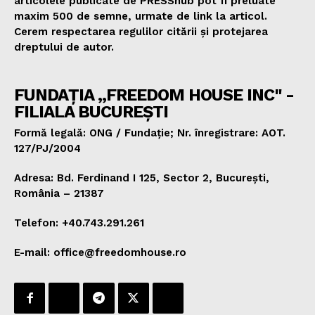
articolele publicate de PRESShub pot fi preluate
maxim 500 de semne, urmate de link la articol.
Cerem respectarea regulilor citării și protejarea
dreptului de autor.
FUNDAȚIA „FREEDOM HOUSE INC" -
FILIALA BUCUREȘTI
Formă legală: ONG / Fundație; Nr. înregistrare: AOT.
127/PJ/2004
Adresa: Bd. Ferdinand I 125, Sector 2, București,
România – 21387
Telefon: +40.743.291.261
E-mail: office@freedomhouse.ro