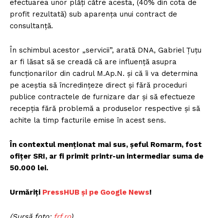
efectuarea unor plăți către acesta, (40% din cota de
profit rezultată) sub aparența unui contract de
consultanță.
În schimbul acestor „servicii”, arată DNA, Gabriel Țuțu
ar fi lăsat să se creadă că are influență asupra
funcționarilor din cadrul M.Ap.N. și că îi va determina
pe aceștia să încredințeze direct și fără proceduri
publice contractele de furnizare dar și să efectueze
recepția fără problemă a produselor respective și să
achite la timp facturile emise în acest sens.
În contextul menționat mai sus, șeful Romarm, fost
ofițer SRI, ar fi primit printr-un intermediar suma de
50.000 lei.
Urmăriți
PressHUB și pe Google News
!
(Sursă foto:
frf.ro
)