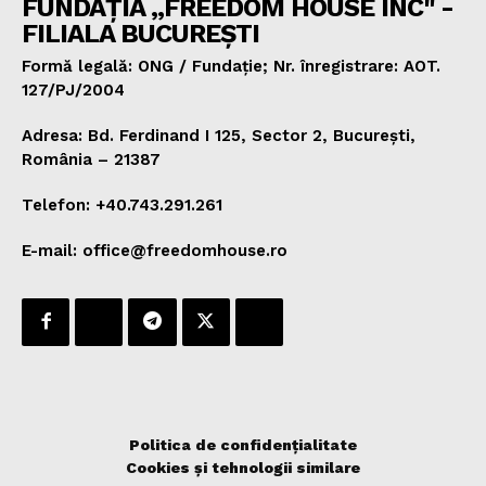
FUNDAȚIA „FREEDOM HOUSE INC" -
FILIALA BUCUREȘTI
Formă legală: ONG / Fundație; Nr. înregistrare: AOT.
127/PJ/2004
Adresa: Bd. Ferdinand I 125, Sector 2, București,
România – 21387
Telefon: +40.743.291.261
E-mail: office@freedomhouse.ro
Politica de confidențialitate
Cookies și tehnologii similare