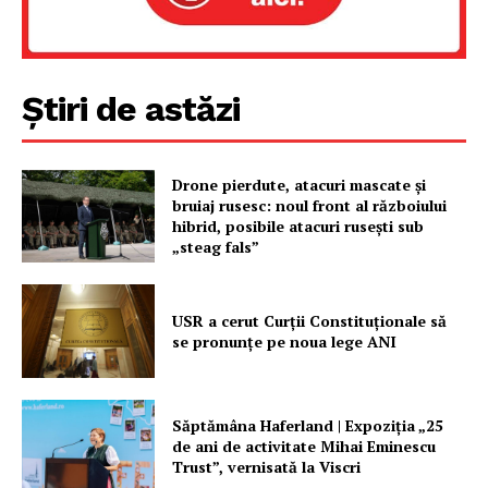
Știri de astăzi
Drone pierdute, atacuri mascate și
bruiaj rusesc: noul front al războiului
hibrid, posibile atacuri rusești sub
Un proiect
„steag fals”
FREEDOM HOUSE ROMÂNIA
USR a cerut Curții Constituționale să
se pronunțe pe noua lege ANI
PRESShub
Săptămâna Haferland | Expoziţia „25
Despre noi / Echipa
de ani de activitate Mihai Eminescu
Proiecte editoriale
Trust”, vernisată la Viscri