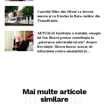
Rețea
Contact
Castelul Miko din Olteni va deveni
muzeu şi va fi inclus în Ruta curiilor din
Transilvania
AKTUAL24 Instituție a statului, omagiu
lui Ion Iliescu pentru contribuția la
„păstrarea adevărului istoric” despre
Revoluție. Iliescu fusese acuzat de
infracțiuni contra umanității în...
Mai multe articole
RELATED
similare