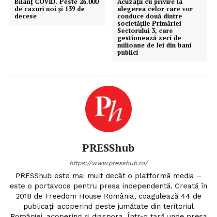
Bilanț COVID. Peste 26.000
Acuzații cu privire la
de cazuri noi și 139 de
alegerea celor care vor
decese
conduce două dintre
societățile Primăriei
Sectorului 3, care
gestionează zeci de
milioane de lei din bani
publici
PRESShub
https://www.presshub.ro/
PRESShub este mai mult decât o platformă media –
este o portavoce pentru presa independentă. Creată în
2018 de Freedom House România, coagulează 44 de
publicații acoperind peste jumătate din teritoriul
României, acoperind și diaspora. Într-o țară unde presa