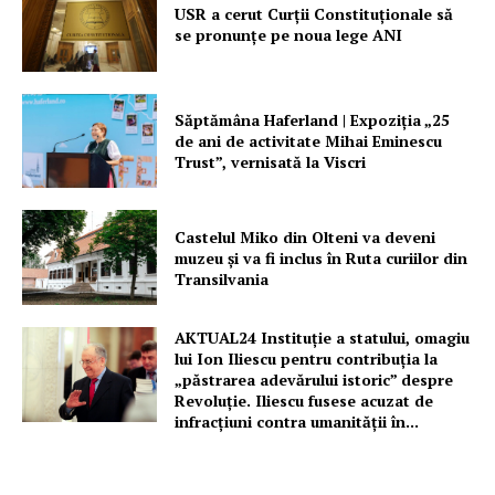
USR a cerut Curții Constituționale să
Despre noi / Echipa
se pronunțe pe noua lege ANI
Proiecte editoriale
Rețea
Săptămâna Haferland | Expoziţia „25
Contact
de ani de activitate Mihai Eminescu
Trust”, vernisată la Viscri
Castelul Miko din Olteni va deveni
muzeu şi va fi inclus în Ruta curiilor din
Transilvania
AKTUAL24 Instituție a statului, omagiu
lui Ion Iliescu pentru contribuția la
„păstrarea adevărului istoric” despre
Revoluție. Iliescu fusese acuzat de
infracțiuni contra umanității în...