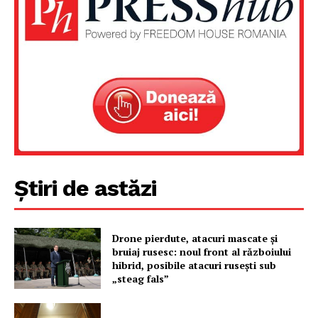
Știri de astăzi
Un proiect
FREEDOM HOUSE ROMÂNIA
Drone pierdute, atacuri mascate și
bruiaj rusesc: noul front al războiului
hibrid, posibile atacuri rusești sub
„steag fals”
PRESShub