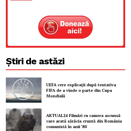
Un proiect
FREEDOM HOUSE ROMÂNIA
PRESShub
Știri de astăzi
Despre noi / Echipa
Proiecte editoriale
UEFA cere explicații după tentativa
FIFA de a vinde o parte din Cupa
Rețea
Mondială
Contact
AKTUAL24 Filmări cu camera ascunsă
care arată sărăcia cruntă din România
comunistă în anii ’80