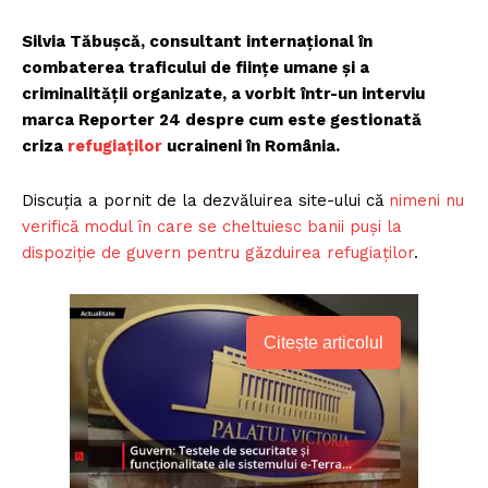
Silvia Tăbuşcă, consultant internațional în
combaterea traficului de ființe umane și a
criminalității organizate, a vorbit într-un interviu
marca Reporter 24 despre cum este gestionată
criza
refugiaţilor
ucraineni în România.
Discuţia a pornit de la dezvăluirea site-ului că
nimeni nu
verifică modul în care se cheltuiesc banii puşi la
dispoziţie de guvern pentru găzduirea refugiaţilor
.
Citește articolul