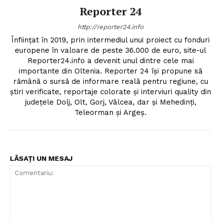
Reporter 24
http://reporter24.info
Înfiinţat în 2019, prin intermediul unui proiect cu fonduri
europene în valoare de peste 36.000 de euro, site-ul
Reporter24.info a devenit unul dintre cele mai
importante din Oltenia. Reporter 24 îşi propune să
rămână o sursă de informare reală pentru regiune, cu
ştiri verificate, reportaje colorate şi interviuri quality din
judeţele Dolj, Olt, Gorj, Vâlcea, dar şi Mehedinţi,
Teleorman şi Argeş.
LĂSAȚI UN MESAJ