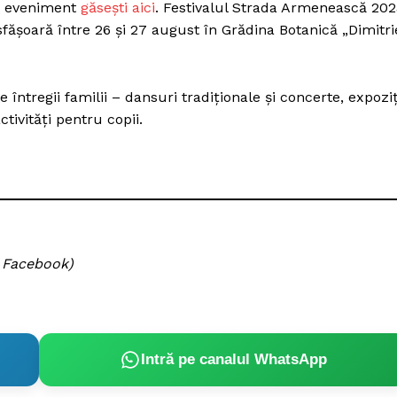
st eveniment
găsești aici
. Festivalul Strada Armenească 202
Proiecte editoriale
desfășoară între 26 și 27 august în Grădina Botanică „Dimitri
Rețea
Contact
iect
 întregii familii – dansuri tradiționale și concerte, expoziț
 HOUSE
ctivități pentru copii.
NIA
/ Facebook)
Intră pe canalul WhatsApp