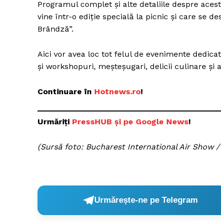
Programul complet și alte detaliile despre ace
vine într-o ediție specială la picnic și care se 
Brândză”.
Un pro
Aici vor avea loc tot felul de evenimente dedicate
FREEDOM
și workshopuri, meșteșugari, delicii culinare și a
ROMÂ
Continuare în
Hotnews.ro
!
Urmăriți
P
ressHUB și pe Google News
!
(Sursă foto: Bucharest International Air Show 
Urmărește-ne pe Telegram