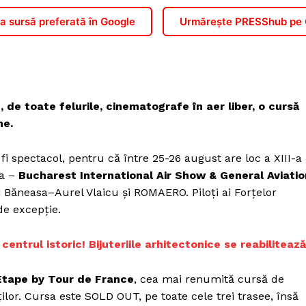
 sursă preferată în Google
Urmărește PRESShub pe
 de toate felurile, cinematografe în aer liber, o cursă
ne.
fi spectacol, pentru că între 25-26 august are loc a XIII-a
ia –
Bucharest International Air Show & General Aviatio
i Băneasa–Aurel Vlaicu și ROMAERO. Piloți ai Forțelor
de excepție.
entrul istoric! Bijuteriile arhitectonice se reabilitează
Étape by Tour de France
, cea mai renumită cursă de
ilor. Cursa este SOLD OUT, pe toate cele trei trasee, însă