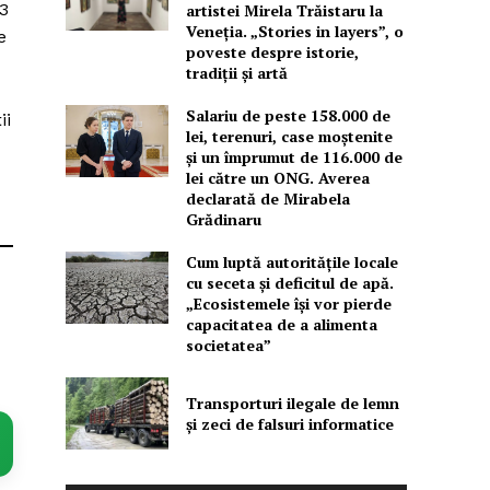
3
artistei Mirela Trăistaru la
Veneția. „Stories in layers”, o
e
poveste despre istorie,
tradiții și artă
Salariu de peste 158.000 de
ii
lei, terenuri, case moștenite
și un împrumut de 116.000 de
lei către un ONG. Averea
declarată de Mirabela
Grădinaru
Cum luptă autoritățile locale
cu seceta și deficitul de apă.
„Ecosistemele își vor pierde
capacitatea de a alimenta
societatea”
Transporturi ilegale de lemn
și zeci de falsuri informatice