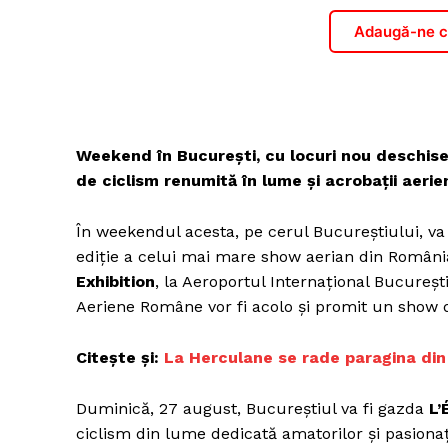
Adaugă-ne ca
Weekend în București, cu locuri nou deschise,
de ciclism renumită în lume și acrobații aerie
În weekendul acesta, pe cerul Bucureștiului, va 
ediție a celui mai mare show aerian din Român
Exhibition
, la Aeroportul Internaţional Bucureşt
Aeriene Române vor fi acolo și promit un show 
Citește și:
La Herculane se rade paragina din c
Duminică, 27 august, Bucureștiul va fi gazda
L’
ciclism din lume dedicată amatorilor și pasionaț