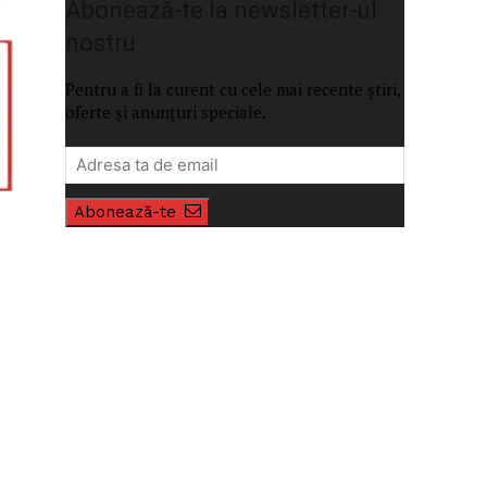
Abonează-te la newsletter-ul
nostru
Pentru a fi la curent cu cele mai recente știri,
oferte și anunțuri speciale.
Abonează-te