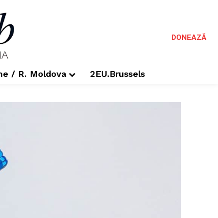
DONEAZĂ
me / R. Moldova
2EU.Brussels