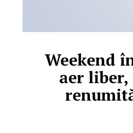
Weekend în
aer liber,
renumită